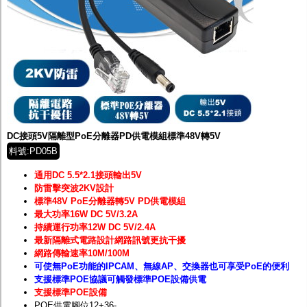
DC接頭5V隔離型PoE分離器PD供電模組標準48V轉5V
料號:PD05B
通用DC 5.5*2.1接頭輸出5V
防雷擊突波2KV設計
標準48V PoE分離器轉5V PD供電模組
最大功率16W DC 5V/3.2A
持續運行功率12W DC 5V/2.4A
最新隔離式電路設計網路訊號更抗干擾
網路傳輸速率10M/100M
可使無PoE功能的IPCAM、無線AP、交換器也可享受PoE的便利
支援標準POE協議可觸發標準POE設備供電
支援標準POE設備
POE供電腳位12+36-