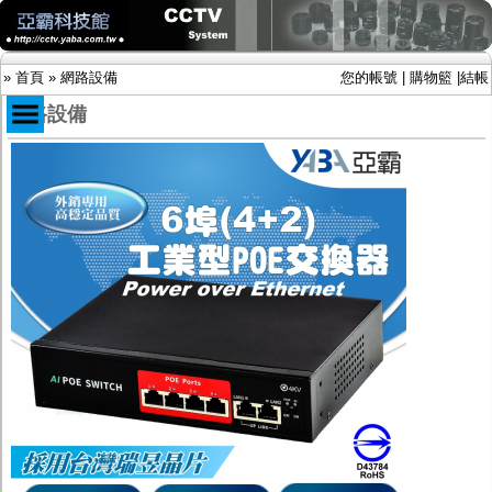
»
首頁
»
網路設備
您的帳號
|
購物籃
|
結帳
網路設備
商品目錄
限時促銷特惠專案
IP網路攝影機及錄放影機
AHD DVR數位錄放影機
AHD半球型(適用屋內)
AHD中小型紅外線攝影機(適用騎樓、室內外)
AHD防護罩型攝影機(適用屋外，紅外線照射
距離遠）
AHD特殊功能型攝影機
旋轉型攝影機.旋轉台
傳統高解析攝影機
鏡頭
投光設備
防護罩及支架
多路攝影機單軸傳輸