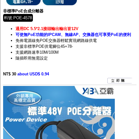
非標準PoE合成分離器
料號:POE-4578
通用DC 5.5*2.1接頭輸出輸出皆12V
可使無PoE功能的IPCAM、無線AP、交換器也可享受PoE的便利
免佈電源線免POE交換器輕鬆實現網路線供電
支援非標準POE供電腳位45+78-
支援網路速率10M/100M
隨插即用無需設定
NT$ 30
about USD$ 0.94