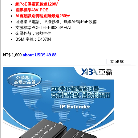
總PoE供電瓦數達120W
國際標準48V POE
AI自動識別傳輸距離最遠250米
可連接IP電話、IP攝影機、無線AP等PoE設備
支援標準POE IEEE802.3AF/AT
金屬外殼，散熱性佳
BSMI字號：D43784
NT$ 1,600
about USD$ 49.88