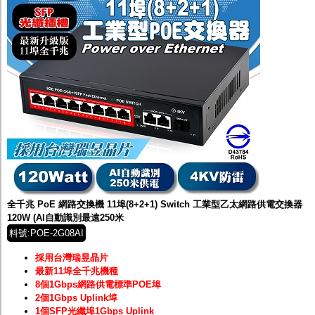
全千兆 PoE 網路交換機 11埠(8+2+1) Switch 工業型乙太網路供電交換器
120W (AI自動識別最遠250米
料號:POE-2G08AI
採用台灣瑞昱晶片
最新11埠全千兆機種
8個1Gbps網路供電標準POE埠
2個1Gbps Uplink埠
1個SFP光纖埠1Gbps Uplink