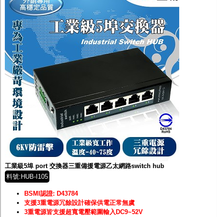
工業級5埠 port 交換器三重備援電源乙太網路switch hub
料號:HUB-I105
BSMI認證: D43784
支援3重電源冗餘設計確保供電正常無虞
3重電源皆支援超寬電壓範圍輸入DC9~52V