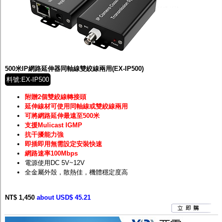
500米IP網路延伸器同軸線雙絞線兩用(EX-IP500)
料號:EX-IP500
附贈2個雙絞線轉接頭
延伸線材可使用同軸線或雙絞線兩用
可將網路延伸最遠至500米
支援Mulicast IGMP
抗干擾能力強
即插即用無需設定安裝快速
網路速率100Mbps
電源使用DC 5V~12V
全金屬外殼，散熱佳，機體穩定度高
NT$ 1,450
about USD$ 45.21