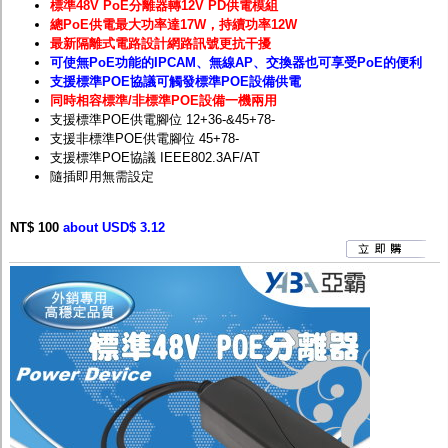
標準48V PoE分離器轉12V PD供電模組
總PoE供電最大功率達17W，持續功率12W
最新隔離式電路設計網路訊號更抗干擾
可使無PoE功能的IPCAM、無線AP、交換器也可享受PoE的便利
支援標準POE協議可觸發標準POE設備供電
同時相容標準/非標準PO
E
設備一機兩用
支援標準
POE
供電腳位
12+36-&45+78-
支援非標準
POE
供電腳位
45+78-
支援標準POE協議 IEEE802.3AF/AT
隨插即用無需設定
NT$ 100
about USD$ 3.12