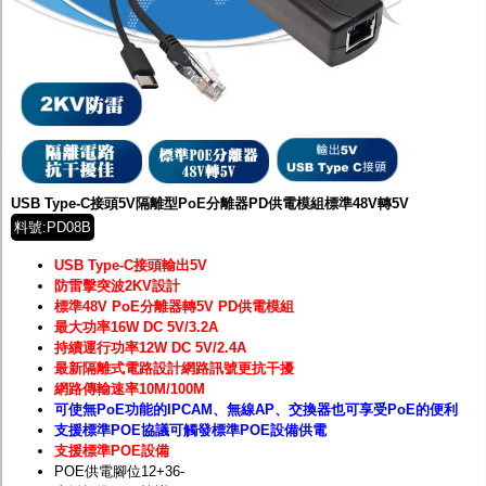
USB Type-C接頭5V隔離型PoE分離器PD供電模組標準48V轉5V
料號:PD08B
USB Type-C接頭輸出5V
防雷擊突波2KV設計
標準48V PoE分離器轉5V PD供電模組
最大功率16W DC 5V/3.2A
持續運行功率12W DC 5V/2.4A
最新隔離式電路設計網路訊號更抗干擾
網路傳輸速率10M/100M
可使無PoE功能的IPCAM、無線AP、交換器也可享受PoE的便利
支援標準POE協議可觸發標準POE設備供電
支援標準POE設備
POE供電腳位12+36-