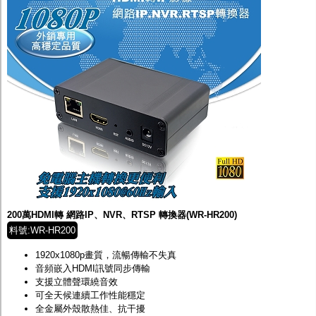
200萬HDMI轉 網路IP、NVR、RTSP 轉換器(WR-HR200)
料號:WR-HR200
1920x1080p畫質，流暢傳輸不失真
音頻嵌入HDMI訊號同步傳輸
支援立體聲環繞音效
可全天候連續工作性能穩定
全金屬外殼散熱佳、抗干擾