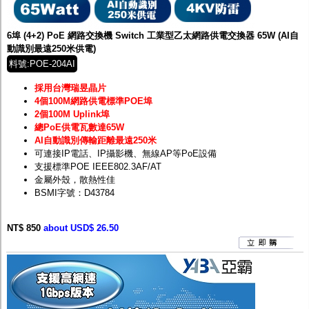
監聽器.麥克風
網路設備
視訊轉換設備
6埠 (4+2) PoE 網路交換機 Switch 工業型乙太網路供電交換器 65W (AI自
雙絞線傳輸器
動識別最遠250米供電)
雜訊改善器
料號:POE-204AI
分配放大器
網路線用水晶頭
採用台灣瑞昱晶片
網路線
4個100M網路供電標準POE埠
懶人線.同軸線.花線
2個100M Uplink埠
線頭.插座.延長線.HDMI線
總PoE供電瓦數達65W
集線盒.防水盒.配線盒
AI自動識別傳輸距離最遠250米
變壓器.避雷器
可連接IP電話、IP攝影機、無線AP等PoE設備
轉接頭
支援標準POE IEEE802.3AF/AT
偽裝嚇阻假監視器. 警示防盜貼紙
金屬外殼，散熱性佳
行車紀錄器.車用插座配件
BSMI字號：D43784
電腦工業機殼
客訂商品
NT$ 850
about USD$ 26.50