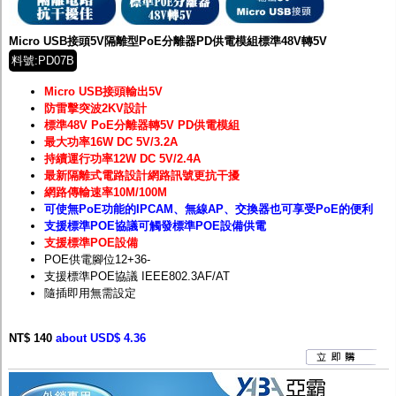
Micro USB接頭5V隔離型PoE分離器PD供電模組標準48V轉5V
料號:PD07B
Micro USB接頭輸出5V
防雷擊突波2KV設計
標準48V PoE分離器轉5V PD供電模組
最大功率16W DC 5V/3.2A
持續運行功率12W DC 5V/2.4A
最新隔離式電路設計網路訊號更抗干擾
網路傳輸速率10M/100M
可使無PoE功能的IPCAM、無線AP、交換器也可享受PoE的便利
支援標準POE協議可觸發標準POE設備供電
支援標準POE設備
POE供電腳位12+36-
支援標準POE協議 IEEE802.3AF/AT
隨插即用無需設定
NT$ 140
about USD$ 4.36