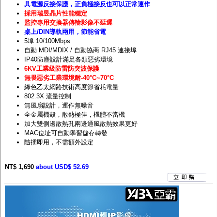
具電源反接保護，正負極接反也可以正常運作
採用瑞昱晶片性能穩定
監控專用交換器傳輸影像不延遲
桌上/DIN導軌兩用，節能省電
5埠 10/100Mbps
自動 MDI/MDIX / 自動協商 RJ45 連接埠
IP40防塵設計滿足各類惡劣環境
6KV工業級防雷防突波保護
無畏惡劣工業環境耐
-40
°C~70°C
綠色乙太網路技術高度節省耗電量
802.3X 流量控制
無風扇設計，運作無噪音
全金屬機殼，散熱極佳，機體不當機
加大雙側邊散熱孔兩邊通風散熱效果更好
MAC位址可自動學習儲存轉發
隨插即用，不需額外設定
NT$ 1,690
about USD$ 52.69