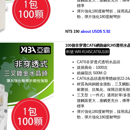
接觸面更大，接觸更充分，傳導
標準
彈片強化180度耐彎折，採用高晶
勁，彈片強化180度耐彎折
NT$ 190
about USD$ 5.92
100個非穿透CAT6網路線RJ45透明水晶頭(
料號:WR-RJ45CAT6U100
CAT6非穿透式透明水晶頭
拔插壽命：1000次
絕緣阻抗 500M.Ω
CAT6水晶頭適用導體線徑22-24
材質為純銅鍍金接點，三叉觸點
耐磨損、抗氧化、保障訊號長期
三叉型（一件式）適用於單/多
接觸面更大，接觸更充分，傳導
標準
彈片強化180度耐彎折，採用高晶
勁，彈片強化180度耐彎折