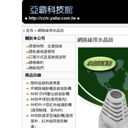
»
首頁
»
網路線用水晶頭
關於本公司
網路線用水晶頭
營業時間．交通指南
隱私權保護聲明
訂購方式及退換貨說明
購物條約
聯絡我們
商品目錄
限時促銷特惠專案
IP網路攝影機及錄放影機
AHD DVR數位錄放影機
AHD半球型(適用屋內)
AHD中小型紅外線攝影機
(適用騎樓、室內外)
AHD防護罩型攝影機(適用
屋外，紅外線照射距離
遠）