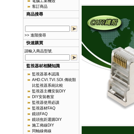
電腦工業機殼
客訂商品
商品搜尋
>> 進階搜尋
快速購買
請輸入商品型號.
監視器材相關知識
監視器基本認識
AHD.CVI.TVI.SDI.傳統類
比監視器系統比較
監視器主機安裝DIY
DIY安裝教室
監視器使用必讀
監視器材FAQ
鏡頭FAQ
鏡頭焦距選購DIY
施工佈線DIY
同軸線佈線