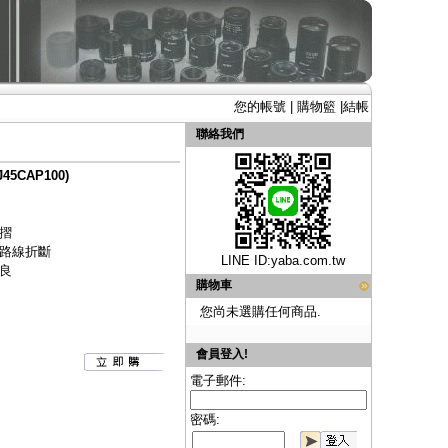
您的帳號
|
購物籃
|
結帳
聯絡我們
5CAP100)
摺
路線折斷
LINE ID:
yaba.com.tw
良
購物車
您尚未選購任何商品.
會員登入!
電子郵件:
密碼: