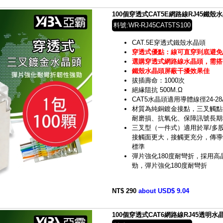
100個穿透式CAT5E網路線RJ45鐵殼水晶頭
料號:WR-RJ45CAT5TS100
CAT.5E穿透式鐵殼水晶頭
穿透式優點：線可直穿到底避免
選購穿透式網路線水晶頭，需搭
鐵殼水晶頭屏蔽干擾效果佳
拔插壽命：1000次
絕緣阻抗 500M.Ω
CAT5水晶頭適用導體線徑24-28A
材質為純銅鍍金接點，三叉觸點
耐磨損、抗氧化、保障訊號長期
三叉型（一件式）適用於單/多
接觸面更大，接觸更充分，傳導
標準
彈片強化180度耐彎折，採用高晶
勁，彈片強化180度耐彎折
NT$ 290
about USD$ 9.04
100個穿透式CAT6網路線RJ45透明水晶頭(