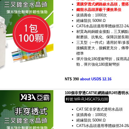
選購穿透式網路線水晶頭，需搭
鐵殼水晶頭屏蔽干擾效果佳
拔插壽命：1000次
絕緣阻抗 500M.Ω
CAT6水晶頭適用導體線徑22-24
材質為純銅鍍金接點，三叉觸點
耐磨損、抗氧化、保障訊號長期
三叉型（一件式）適用於單/多
接觸面更大，接觸更充分，傳導
標準
彈片強化180度耐彎折，採用高晶
勁，彈片強化180度耐彎折
NT$ 390
about USD$ 12.16
100個非穿透CAT5E網路線RJ45透明水晶頭
料號:WR-RJ45CAT5U100
CAT.5E非穿透式透明水晶頭
拔插壽命：1000次
絕緣阻抗 500M.Ω
CAT5水晶頭適用導體線徑24-28A