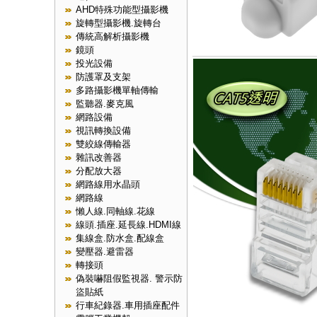
AHD特殊功能型攝影機
旋轉型攝影機.旋轉台
傳統高解析攝影機
鏡頭
投光設備
防護罩及支架
多路攝影機單軸傳輸
監聽器.麥克風
網路設備
視訊轉換設備
雙絞線傳輸器
雜訊改善器
分配放大器
網路線用水晶頭
網路線
懶人線.同軸線.花線
線頭.插座.延長線.HDMI線
集線盒.防水盒.配線盒
變壓器.避雷器
轉接頭
偽裝嚇阻假監視器. 警示防
盜貼紙
行車紀錄器.車用插座配件