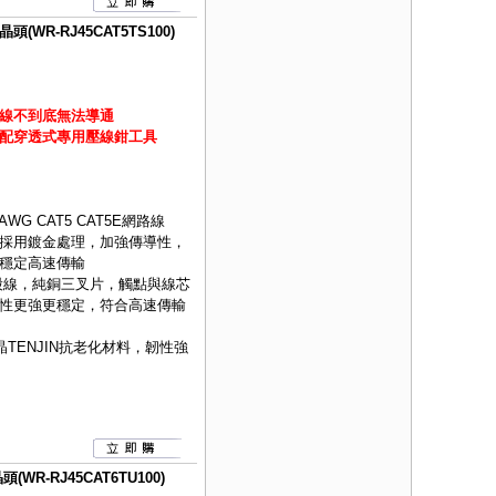
(WR-RJ45CAT5TS100)
線不到底無法導通
配穿透式專用壓線鉗工具
WG CAT5 CAT5E網路線
採用鍍金處理，加強傳導性，
穩定高速傳輸
股線，純銅三叉片，觸點與線芯
性更強更穩定，符合高速傳輸
TENJIN抗老化材料，韌性強
WR-RJ45CAT6TU100)