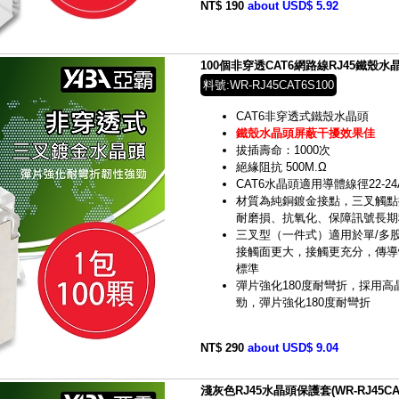
NT$ 190
about USD$ 5.92
100個非穿透CAT6網路線RJ45鐵殼水晶頭(
料號:WR-RJ45CAT6S100
CAT6非穿透式鐵殼水晶頭
鐵殼水晶頭屏蔽干擾效果佳
拔插壽命：1000次
絕緣阻抗 500M.Ω
CAT6水晶頭適用導體線徑22-24
材質為純銅鍍金接點，三叉觸點
耐磨損、抗氧化、保障訊號長期
三叉型（一件式）適用於單/多
接觸面更大，接觸更充分，傳導
標準
彈片強化180度耐彎折，採用高晶
勁，彈片強化180度耐彎折
NT$ 290
about USD$ 9.04
淺灰色RJ45水晶頭保護套(WR-RJ45CA