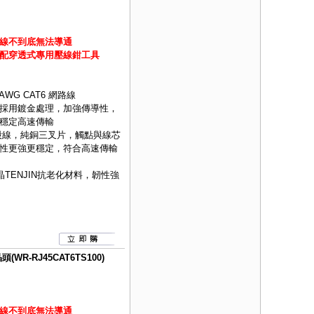
線不到底無法導通
配穿透式專用壓線鉗工具
AWG CAT6 網路線
採用鍍金處理，加強傳導性，
穩定高速傳輸
股線，純銅三叉片，觸點與線芯
性更強更穩定，符合高速傳輸
TENJIN抗老化材料，韌性強
WR-RJ45CAT6TS100)
線不到底無法導通