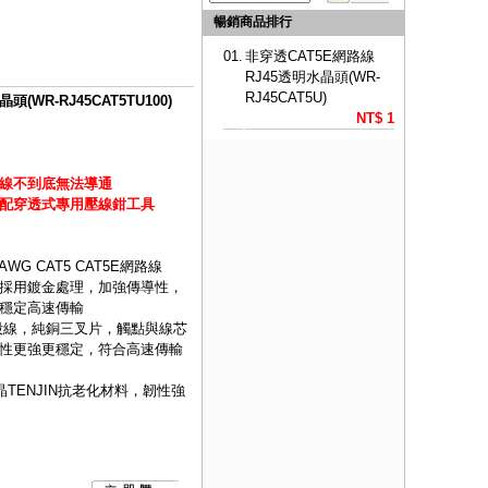
暢銷商品排行
01.
非穿透CAT5E網路線
RJ45透明水晶頭(WR-
RJ45CAT5U)
(WR-RJ45CAT5TU100)
NT$ 1
線不到底無法導通
配穿透式專用壓線鉗工具
WG CAT5 CAT5E網路線
採用鍍金處理，加強傳導性，
穩定高速傳輸
股線，純銅三叉片，觸點與線芯
性更強更穩定，符合高速傳輸
TENJIN抗老化材料，韌性強