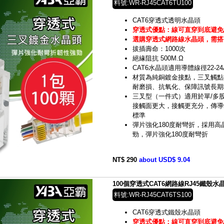
料號:WR-RJ45CAT6TU100
CAT6穿透式透明水晶頭
穿透式優點：線可直穿到底避免
選購穿透式網路線水晶頭，需搭
拔插壽命：1000次
絕緣阻抗 500M.Ω
CAT6水晶頭適用導體線徑22-24
材質為純銅鍍金接點，三叉觸點
耐磨損、抗氧化、保障訊號長期
三叉型（一件式）適用於單/多
接觸面更大，接觸更充分，傳導
標準
彈片強化180度耐彎折，採用高晶
勁，彈片強化180度耐彎折
NT$ 290
about USD$ 9.04
100個穿透式CAT6網路線RJ45鐵殼水晶頭(
料號:WR-RJ45CAT6TS100
CAT6穿透式鐵殼水晶頭
穿透式優點：線可直穿到底避免