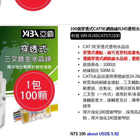
100個穿透式CAT5E網路線RJ45透明水晶頭
料號:WR-RJ45CAT5TU100
CAT.5E穿透式透明水晶頭
穿透式優點：線可直穿到底避免
選購穿透式網路線水晶頭，需搭
拔插壽命：1000次
絕緣阻抗 500M.Ω
CAT5水晶頭適用導體線徑24-28A
材質為純銅鍍金接點，三叉觸點
耐磨損、抗氧化、保障訊號長期
三叉型（一件式）適用於單/多
接觸面更大，接觸更充分，傳導
標準
彈片強化180度耐彎折，採用高晶
勁，彈片強化180度耐彎折
NT$ 190
about USD$ 5.92