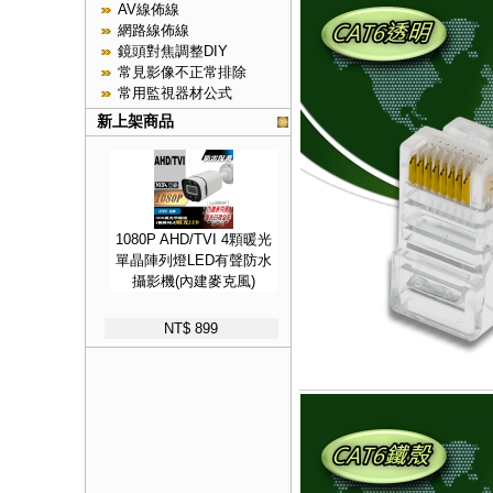
AV線佈線
網路線佈線
鏡頭對焦調整DIY
常見影像不正常排除
常用監視器材公式
新上架商品
1080P AHD/TVI 4顆暖光
單晶陣列燈LED有聲防水
攝影機(內建麥克風)
NT$ 899