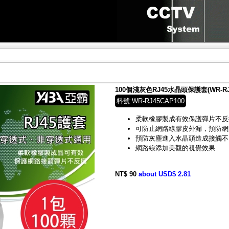
100個淺灰色RJ45水晶頭保護套(WR-RJ4
料號:WR-RJ45CAP100
柔軟橡膠製成有效保護彈片不反
可防止網路線膠皮外漏，預防網
預防灰塵進入水晶頭造成接觸不
網路線添加美觀的視覺效果
NT$ 90
about USD$ 2.81