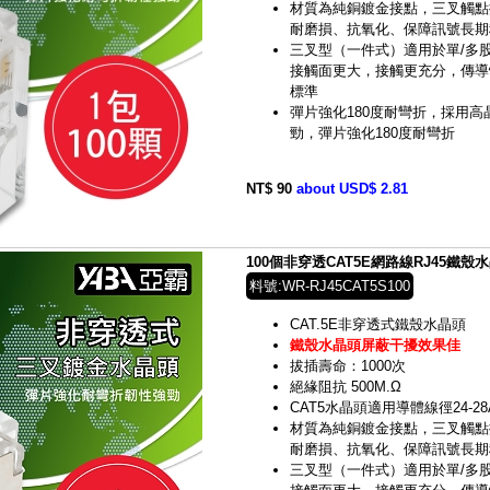
材質為純銅鍍金接點，三叉觸點
耐磨損、抗氧化、保障訊號長期
三叉型（一件式）適用於單/多
接觸面更大，接觸更充分，傳導
標準
彈片強化180度耐彎折，採用高晶
勁，彈片強化180度耐彎折
NT$ 90
about USD$ 2.81
100個非穿透CAT5E網路線RJ45鐵殼水晶頭
料號:WR-RJ45CAT5S100
CAT.5E非穿透式鐵殼水晶頭
鐵殼水晶頭屏蔽干擾效果佳
拔插壽命：1000次
絕緣阻抗 500M.Ω
CAT5水晶頭適用導體線徑24-28A
材質為純銅鍍金接點，三叉觸點
耐磨損、抗氧化、保障訊號長期
三叉型（一件式）適用於單/多