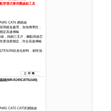
配穿透式專用壓線鉗工具
AWG CAT6 網路線
採用鍍金處理，加強傳導性，
穩定高速傳輸
股線，純銅三叉片，觸點與線芯
性更強更穩定，符合高速傳輸
TENJIN抗老化材料，韌性強
(WR-RJ45CAT5U100)
WG CAT5 CAT5E網路線