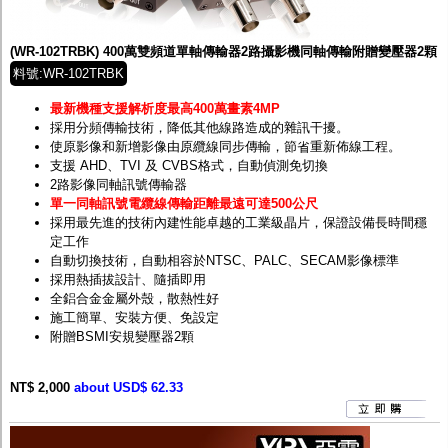
監聽器.麥克風
網路設備
視訊轉換設備
(WR-102TRBK) 400萬雙頻道單軸傳輸器2路攝影機同軸傳輸附贈變壓器2顆
雙絞線傳輸器
料號:WR-102TRBK
雜訊改善器
分配放大器
最新機種支援解析度最高400萬畫素4MP
網路線用水晶頭
採用分頻傳輸技術，降低其他線路造成的雜訊干擾。
網路線
使原影像和新增影像由原纜線同步傳輸，節省重新佈線工程。
懶人線.同軸線.花線
支援 AHD、TVI 及 CVBS格式，自動偵測免切換
線頭.插座.延長線.HDMI線
2路影像同軸訊號傳輸器
集線盒.防水盒.配線盒
單一同軸訊號電纜線傳輸距離最遠可達500公尺
變壓器.避雷器
採用最先進的技術內建性能卓越的工業級晶片，保證設備長時間穩
轉接頭
定工作
偽裝嚇阻假監視器. 警示防盜貼紙
自動切換技術，自動相容於NTSC、PALC、SECAM影像標準
行車紀錄器.車用插座配件
採用熱插拔設計、隨插即用
電腦工業機殼
全鋁合金金屬外殼，散熱性好
客訂商品
施工簡單、安裝方便、免設定
附贈BSMI安規變壓器2顆
NT$ 2,000
about USD$ 62.33