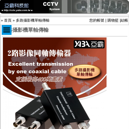
»
首頁
»
多路攝影機單軸傳輸
您的帳號
|
購物籃
|
結帳
多路攝影機單軸傳輸
商品目錄
限時促銷特惠專案
IP網路攝影機及錄放影機
AHD DVR數位錄放影機
AHD半球型(適用屋內)
AHD中小型紅外線攝影機(適用騎樓、室內外)
AHD防護罩型攝影機(適用屋外，紅外線照射
距離遠）
AHD特殊功能型攝影機
旋轉型攝影機.旋轉台
傳統高解析攝影機
鏡頭
投光設備
防護罩及支架
多路攝影機單軸傳輸