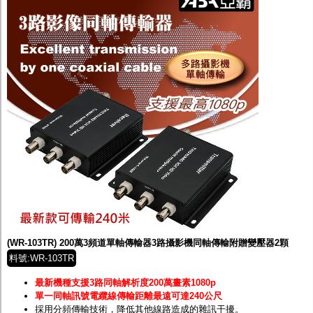
(WR-103TR) 200萬3頻道單軸傳輸器3路攝影機同軸傳輸附贈變壓器2顆
料號:WR-103TR
最新機種支援3路同軸解析度200萬畫素1080p
單一同軸訊號電纜線傳輸距離最遠可達240公尺
採用分頻傳輸技術，降低其他線路造成的雜訊干擾。