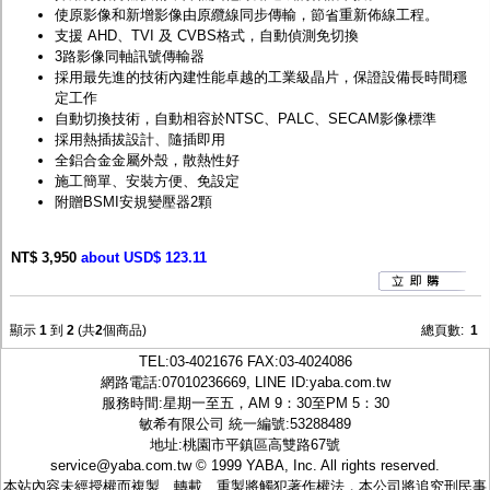
使原影像和新增影像由原纜線同步傳輸，節省重新佈線工程。
支援 AHD、TVI 及 CVBS格式，自動偵測免切換
3路影像同軸訊號傳輸器
採用最先進的技術內建性能卓越的工業級晶片，保證設備長時間穩
定工作
自動切換技術，自動相容於NTSC、PALC、SECAM影像標準
採用熱插拔設計、隨插即用
全鋁合金金屬外殼，散熱性好
施工簡單、安裝方便、免設定
附贈BSMI安規變壓器2顆
NT$ 3,950
about USD$ 123.11
顯示
1
到
2
(共
2
個商品)
總頁數:
1
TEL:
03-4021676
FAX:03-4024086
網路電話:07010236669, LINE ID:
yaba.com.tw
服務時間:星期一至五，AM 9：30至PM 5：30
敏希有限公司 統一編號:53288489
地址:桃園市平鎮區高雙路67號
service@yaba.com.tw
© 1999
YABA
, Inc. All rights reserved.
本站內容未經授權而複製、轉載、重製將觸犯著作權法，本公司將追究刑民事