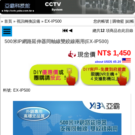
»
首頁
»
視訊轉換設備
»
EX-IP500
您的帳號
|
購物籃
|
結帳
總共
12
項商品在此目錄
500米IP網路延伸器同軸線雙絞線兩用(EX-IP500)
商品目錄
NT$ 1,450
限時促銷特惠專案
about USD$ 45.20
IP網路攝影機及錄放影機
AHD DVR數位錄放影機
AHD半球型(適用屋內)
AHD中小型紅外線攝影機(適用騎樓、室內外)
AHD防護罩型攝影機(適用屋外，紅外線照射
料號: EX-IP500
距離遠）
AHD特殊功能型攝影機
旋轉型攝影機.旋轉台
傳統高解析攝影機
鏡頭
投光設備
防護罩及支架
多路攝影機單軸傳輸