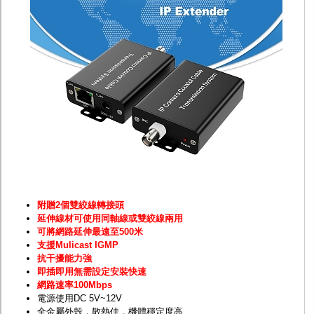
監聽器.麥克風
網路設備
視訊轉換設備
雙絞線傳輸器
雜訊改善器
分配放大器
網路線用水晶頭
網路線
懶人線.同軸線.花線
線頭.插座.延長線.HDMI線
集線盒.防水盒.配線盒
變壓器.避雷器
轉接頭
偽裝嚇阻假監視器. 警示防盜貼紙
行車紀錄器.車用插座配件
電腦工業機殼
附贈2個雙絞線轉接頭
客訂商品
延伸線材可使用同軸線或雙絞線兩用
可將網路延伸最遠至500米
支援Mulicast IGMP
抗干擾能力強
即插即用無需設定安裝快速
網路速率100Mbps
電源使用DC 5V~12V
全金屬外殼，散熱佳，機體穩定度高