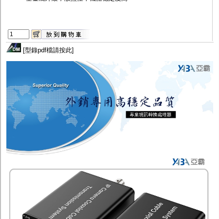
[
型錄pdf檔請按此
]