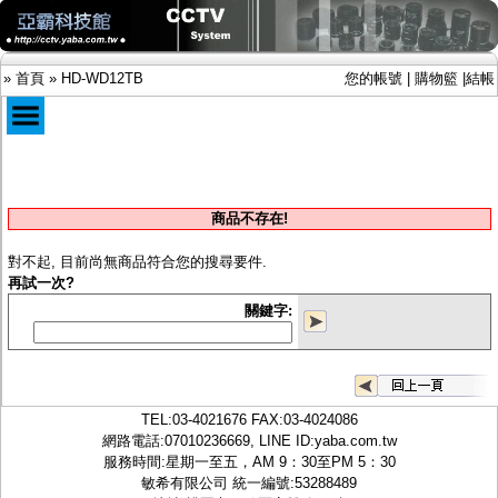
»
首頁
»
HD-WD12TB
您的帳號
|
購物籃
|
結帳
商品目錄
限時促銷特惠專案
商品不存在!
IP網路攝影機及錄放影機
AHD DVR數位錄放影機
對不起, 目前尚無商品符合您的搜尋要件.
AHD半球型(適用屋內)
再試一次?
AHD中小型紅外線攝影機(適用騎樓、室內外)
關鍵字:
AHD防護罩型攝影機(適用屋外，紅外線照射
距離遠）
AHD特殊功能型攝影機
旋轉型攝影機.旋轉台
傳統高解析攝影機
TEL:
03-4021676
FAX:03-4024086
鏡頭
網路電話:07010236669, LINE ID:
yaba.com.tw
投光設備
服務時間:星期一至五，AM 9：30至PM 5：30
防護罩及支架
敏希有限公司 統一編號:53288489
多路攝影機單軸傳輸