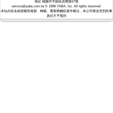
地址:桃園市平鎮區高雙路67號
監聽器.麥克風
service@yaba.com.tw
© 1999
YABA
, Inc. All rights reserved.
網路設備
本站內容未經授權而複製、轉載、重製將觸犯著作權法，本公司將追究刑民事
視訊轉換設備
責任不予寬待
雙絞線傳輸器
雜訊改善器
分配放大器
網路線用水晶頭
網路線
懶人線.同軸線.花線
線頭.插座.延長線.HDMI線
集線盒.防水盒.配線盒
變壓器.避雷器
轉接頭
偽裝嚇阻假監視器. 警示防盜貼紙
行車紀錄器.車用插座配件
電腦工業機殼
客訂商品