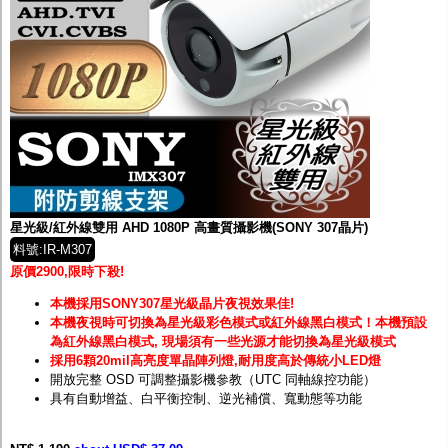
星光級/紅外線雙用 AHD 1080P 高畫質攝影機(SONY 307晶片)
料號:IR-M307
原價2900,限時下殺!
本機採用SONY307星光級晶片夜視效果佳!
本機夜視時可切換為星光級彩色模式或紅外線黑白模式！
本機預設
為紅外線黑白模式, 現場須有一些光源才能切換為星光級模式
採用6顆20mil高亮度單晶陣列燈,耐用度高於傳統小LED燈
開放完整 OSD 可調整攝影機參教（UTC 同軸線控功能）
具有自動增益、白平衡控制、逆光補償、寬動態等功能