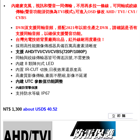
內建麥克風，視訊和聲音一同傳輸，不用再多拉一條線，可同軸或絞線
傳輸(聲音功能須切換為TVI模式),可進入OSD 修改 AHD / TVI / CVI /
CVBS
DVR須支援同軸音頻，搭配2021年以前生產之DVR，請確認是否有
支援同軸音頻，以確保支援聲音功能。
台灣光電技術背景廠商出品，紅外線耐用度最佳！
採用高性能圖像傳感器具備百萬高畫素清晰度
支援 AHD/TVI/CVI/CVBS(720P/1080P)
同軸與絞線傳輸器皆可傳送訊號,不需更換
內建 8 顆陣列式 LED
內置 IR-CUT 切換,日夜效果還原度高
高畫質影像傳輸,畫面不壓縮,影像不延遲
內建 UTC 參數值功能調整
內建防雷擊保護
支持防水等級 IP67
NT$ 1,300
about USD$ 40.52