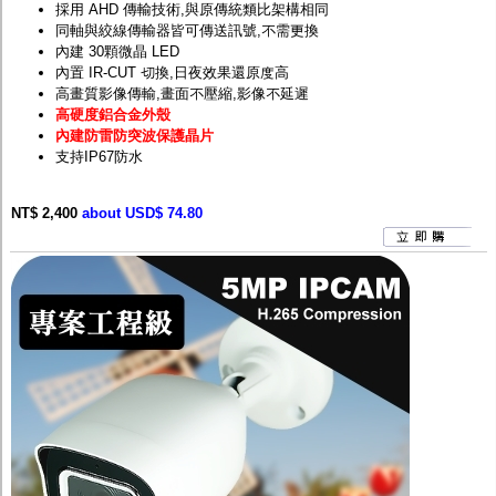
採用 AHD 傳輸技術,與原傳統類比架構相同
同軸與絞線傳輸器皆可傳送訊號,不需更換
內建 30顆微晶 LED
內置 IR-CUT 切換,日夜效果還原度高
高畫質影像傳輸,畫面不壓縮,影像不延遲
高硬度鋁合金外殼
內建防雷防突波保護晶片
支持IP67防水
NT$ 2,400
about USD$ 74.80