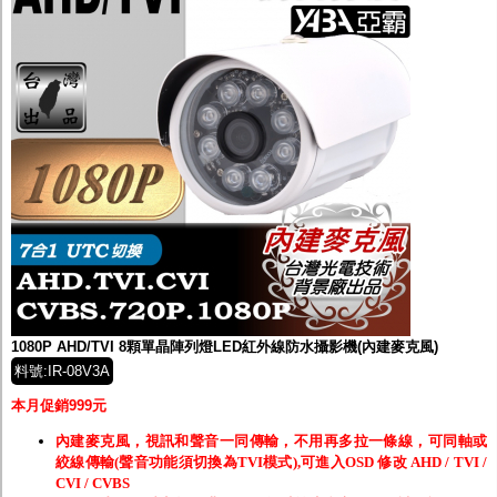
1080P AHD/TVI 8顆單晶陣列燈LED紅外線防水攝影機(內建麥克風)
料號:IR-08V3A
本月促銷999元
內建麥克風，視訊和聲音一同傳輸，不用再多拉一條線，可同軸或
絞線傳輸(聲音功能須切換為TVI模式),可進入OSD 修改 AHD / TVI /
CVI / CVBS