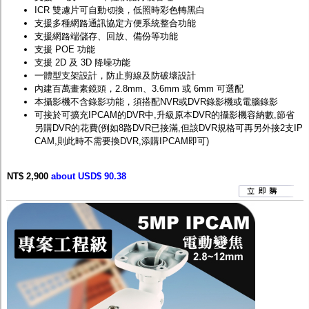
ICR 雙濾片可自動切換，低照時彩色轉黑白
支援多種網路通訊協定方便系統整合功能
支援網路端儲存、回放、備份等功能
支援 POE 功能
支援 2D 及 3D 降噪功能
一體型支架設計，防止剪線及防破壞設計
內建百萬畫素鏡頭，2.8mm、3.6mm 或 6mm 可選配
本攝影機不含錄影功能，須搭配
NVR
或
DVR
錄影機或電腦錄影
可接於可擴充IPCAM的DVR中,升級原本DVR的攝影機容納數,節省
另購DVR的花費(例如8路DVR已接滿,但該DVR規格可再另外接2支IP
CAM,則此時不需要換DVR,添購IPCAM即可)
NT$ 2,900
about USD$ 90.38