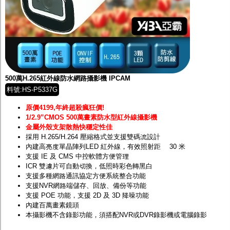
500萬H.265紅外線防水網路攝影機 IPCAM
料號:HS-P5337G
原價4199,年終超殺瘋狂價!
1/2.9”CMOS 500萬畫素防水型紅外線攝影機
金屬外殼支架散熱快穩定性佳
採用 H.265/H.264 壓縮格式並支援雙碼流設計
內建高亮度單晶陣列LED 紅外線，有效照射距離 30 米
支援 IE 及 CMS 中控軟體方便管理
ICR 雙濾片可自動切換，低照時彩色轉黑白
支援多種網路通訊協定方便系統整合功能
支援NVR網路端儲存、回放、備份等功能
支援 POE 功能，支援 2D 及 3D 降噪功能
內建百萬畫素鏡頭
本攝影機不含錄影功能，須搭配
NVR
或
DVR
錄影機或電腦錄影