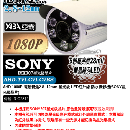
AHD 1080P 電動變焦2.8~12mm 星光級 LED紅外線 防水攝影機(SONY星
光級晶片)
料號:IR-G2812
本機採用SONY307星光級晶片,顏色畫質最漂亮!
夜視效果讚!
本機夜視時可切換為星光級彩色模式或紅外線黑白模式！
本機預設
為紅外線黑白模式, 現場須有一些光源才能切換為星光級模式
內建防雷擊保護