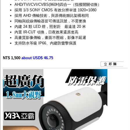
AHD/TVI/CVI/CVBS(960H)四合一（指撥開關切換）
採用 1/3 SONY CMOS 有效分辨率達 1920×1080
採用 AHD 傳輸技術，與原傳統類比架構相同
同軸與絞線傳輸器皆可傳送訊號，不需更換
內建 24 顆 LED 燈，照射距離最遠達 20 米
內置 IR-CUT 切換，日夜效果還原度高
高畫質影像傳輸，畫面不壓縮，影像不延遲
支持防水等級 IP66、內建防雷擊保護
NT$ 1,500
about USD$ 46.75