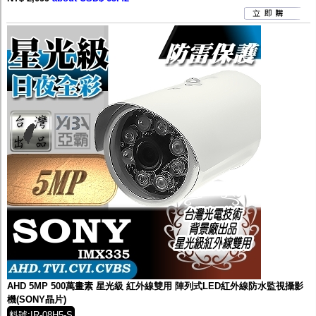
AHD 5MP 500萬畫素 星光級 紅外線雙用 陣列式LED紅外線防水監視攝影
機(SONY晶片)
料號:IR-08H5-S