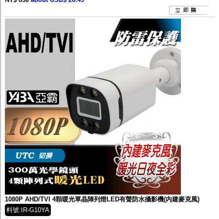
1080P AHD/TVI 4顆暖光單晶陣列燈LED有聲防水攝影機(內建麥克風)
料號:IR-G10YA