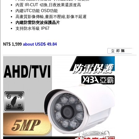
內置 IR-CUT 切換,日夜效果還原度高
內建UTC功能 OSD功能
高畫質影像傳輸,畫面不壓縮,影像不延遲
內建防雷防突波保護晶片
支持防水等級 IP67
NT$ 1,599
about USD$ 49.84