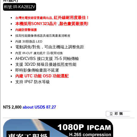
NY晶片)
料號:IR-KA2812V
紅外線耐用度最佳！
台灣光電技術背景廠商出品,
本機採用SONY323晶片 ,顏色畫質最漂亮!
內建防雷擊保護
採高性能圖像傳感器具備百萬畫素清晰度
內建 30顆微晶 LED
電動調焦/對焦，可由主機端上調整焦距
內置 IR-CUT 濾光鏡片 日/夜間切換
AHD/CVBS 接口支援 75-5 同軸傳輸
支援 3D/2D 降噪且優越低照度性能
即時影像傳輸畫面不延遲
內建 UTC 功能 OSD 功能選配
支持 IP67 防水等級
NT$ 2,800
about USD$ 87.27