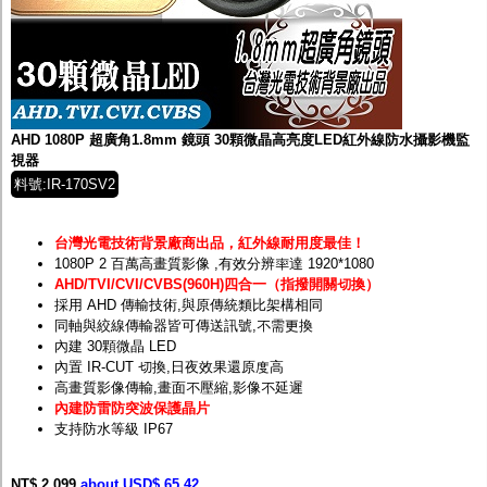
AHD 1080P 超廣角1.8mm 鏡頭 30顆微晶高亮度LED紅外線防水攝影機監
視器
料號:IR-170SV2
台灣光電技術背景廠商出品，紅外線耐用度最佳！
1080P 2 百萬高畫質影像
,有效分辨率達 1920*1080
AHD/TVI/CVI/CVBS(960H)四合一（指撥開關切換）
採用 AHD 傳輸技術,與原傳統類比架構相同
同軸與絞線傳輸器皆可傳送訊號,不需更換
內建 30顆微晶 LED
內置 IR-CUT 切換,日夜效果還原度高
高畫質影像傳輸,畫面不壓縮,影像不延遲
內建防雷防突波保護晶片
支持防水等級 IP67
NT$ 2,099
about USD$ 65.42