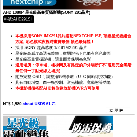
AHD 1080P 星光級高畫質攝影機(SONY 291晶片)
料號:AHD291SH
本機採用SONY IMX291晶片搭配NEXTCHIP ISP, 頂級星光級組合
方案, 彩色模式夜視時畫質最佳,顏色最鮮豔！
採用 SONY 超高感度 1/2.8”IMX291 晶片
星光級高感度高透光鏡頭，微弱燈光下也能有彩色畫面
星光級高畫質攝影機，讓畫面常保明亮色彩
適用場所：停車場、樓梯間及有路燈的戶外場所("不"適用完全黑暗
無任何一丁點光線之場所)
開放完整 OSD 可調整攝影機參教（UTC 同軸線控功能）
具有自動增益、白平衡控制、逆光補償、寬動態等功能
本攝影機須搭配AHD數位錄放影機DVR方可使用
NT$ 1,980
about USD$ 61.71