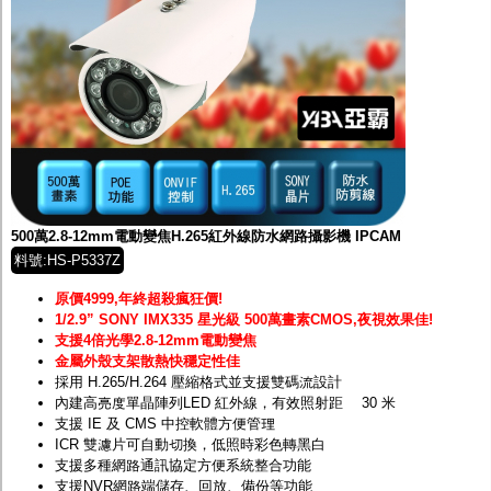
500萬2.8-12mm電動變焦H.265紅外線防水網路攝影機 IPCAM
料號:HS-P5337Z
原價4999,年終超殺瘋狂價!
1/2.9” SONY IMX335 星光級 500萬畫素
CMOS,夜視效果佳!
支援4倍光學2.8-12mm電動變焦
金屬外殼支架散熱快穩定性佳
採用 H.265/H.264 壓縮格式並支援雙碼流設計
內建高亮度單晶陣列LED 紅外線，有效照射距離 30 米
支援 IE 及 CMS 中控軟體方便管理
ICR 雙濾片可自動切換，低照時彩色轉黑白
支援多種網路通訊協定方便系統整合功能
支援NVR網路端儲存、回放、備份等功能