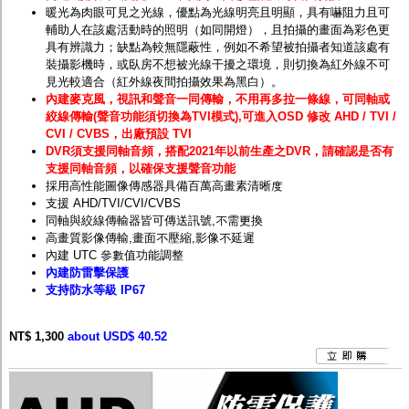
暖光為肉眼可見之光線，
優點為
光線明亮且明顯，具有嚇阻力且可
輔助人在該處活動時的照明（如同開燈），且拍攝的畫面為彩色更
具有辨識力；缺點為較無隱蔽性，例如不希望被拍攝者知道該處有
裝攝影機時，或臥房不想被光線干擾之環境，則切換為
紅外線
不可
見光較適合（紅外線夜間拍攝效果為黑白）。
內建麥克風，視訊和聲音一同傳輸，不用再多拉一條線，可同軸或
絞線傳輸(聲音功能須切換為TVI模式),可進入OSD 修改 AHD / TVI /
CVI / CVBS，出廠預設 TVI
DVR須支援同軸音頻，搭配2021年以前生產之DVR，請確認是否有
支援同軸音頻，以確保支援聲音功能
採用高性能圖像傳感器具備百萬高畫素清晰度
支援 AHD/TVI/CVI/CVBS
同軸與絞線傳輸器皆可傳送訊號,不需更換
高畫質影像傳輸,畫面不壓縮,影像不延遲
內建 UTC 參數值功能調整
內建防雷擊保護
支持防水等級 IP67
NT$ 1,300
about USD$ 40.52