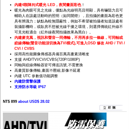
內建4顆陣列式暖光 LED，夜間畫面彩色
！
暖光為肉眼可見之光線，
優點為
光線明亮且明顯，具有嚇阻力且可
輔助人在該處活動時的照明（如同開燈），且拍攝的畫面為彩色更
具有辨識力；缺點為較無隱蔽性，例如不希望被拍攝者知道該處有
裝攝影機時，或臥房不想被光線干擾之環境，則選擇傳統
紅外線
不
可見光較適合（紅外線夜間拍攝效果為黑白）。
內建麥克風，視訊和聲音一同傳輸，不用再多拉一條線，可同軸或
絞線傳輸(聲音功能須切換為TVI模式),可進入OSD 修改 AHD / TVI /
CVI / CVBS
採用高性能圖像傳感器具備百萬高畫素清晰度
支援 AHD/TVI/CVI/CVBS(720P/1080P)
同軸與絞線傳輸器皆可傳送訊號,不需更換
高畫質影像傳輸,畫面不壓縮,影像不延遲
內建 UTC 參數值功能調整
內建防雷擊保護
支持防水等級 IP67
NT$ 899
about USD$ 28.02