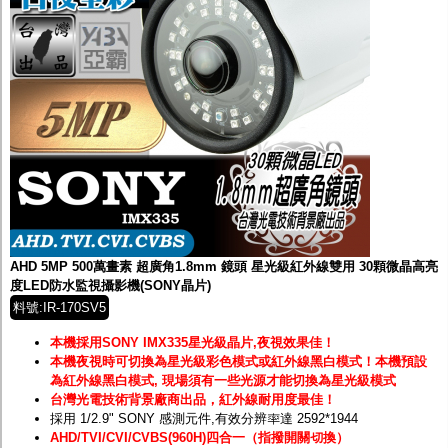
AHD 5MP 500萬畫素 超廣角1.8mm 鏡頭 星光級紅外線雙用 30顆微晶高亮
度LED防水監視攝影機(SONY晶片)
料號:IR-170SV5
本機採用SONY IMX335星光級晶片,夜視效果佳！
本機夜視時可切換為星光級彩色模式或紅外線黑白模式！
本機預設
為紅外線黑白模式, 現場須有一些光源才能切換為星光級模式
台灣光電技術背景廠商出品，紅外線耐用度最佳！
採用 1/2.9" SONY 感測元件,有效分辨率達 2592*1944
AHD/TVI/CVI/CVBS(960H)四合一（指撥開關切換）