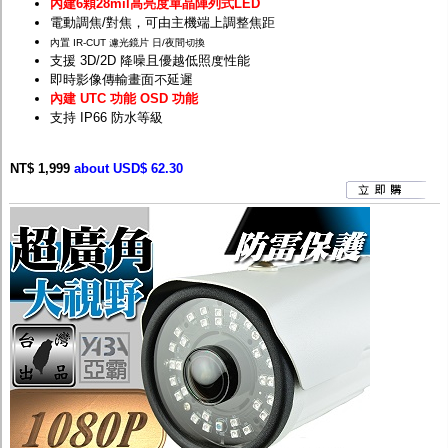
內建6顆28mil高亮度單晶陣列式LED
電動調焦/對焦，可由主機端上調整焦距
內置 IR-CUT 濾光鏡片 日/夜間切換
支援 3D/2D 降噪且優越低照度性能
即時影像傳輸畫面不延遲
內建 UTC 功能 OSD 功能
支持 IP66 防水等級
NT$ 1,999
about USD$ 62.30