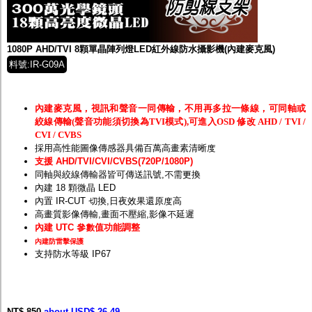
監聽器.麥克風
網路設備
視訊轉換設備
雙絞線傳輸器
1080P AHD/TVI 8顆單晶陣列燈LED紅外線防水攝影機(內建麥克風)
雜訊改善器
料號:IR-G09A
分配放大器
網路線用水晶頭
網路線
內建麥克風，視訊和聲音一同傳輸，不用再多拉一條線，可同軸或
懶人線.同軸線.花線
絞線傳輸(聲音功能須切換為TVI模式),可進入OSD 修改 AHD / TVI /
線頭.插座.延長線.HDMI線
CVI / CVBS
集線盒.防水盒.配線盒
採用高性能圖像傳感器具備百萬高畫素清晰度
變壓器.避雷器
支援 AHD/TVI/CVI/CVBS(720P/1080P)
轉接頭
同軸與絞線傳輸器皆可傳送訊號,不需更換
偽裝嚇阻假監視器. 警示防盜貼紙
內建 18 顆微晶 LED
行車紀錄器.車用插座配件
內置 IR-CUT 切換,日夜效果還原度高
電腦工業機殼
高畫質影像傳輸,畫面不壓縮,影像不延遲
客訂商品
內建 UTC 參數值功能調整
內建防雷擊保護
支持防水等級 IP67
NT$ 850
about USD$ 26.49