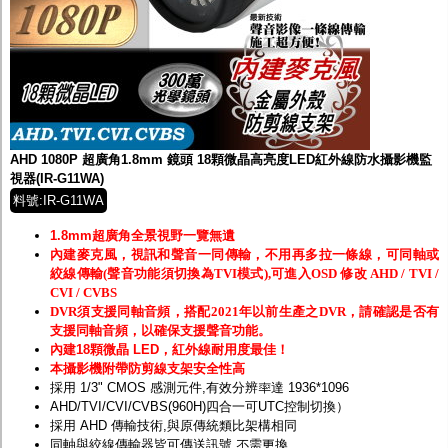
AHD 1080P 超廣角1.8mm 鏡頭 18顆微晶高亮度LED紅外線防水攝影機監
視器(IR-G11WA)
料號:IR-G11WA
1.8mm超廣角全景視野一覽無遺
內建麥克風，視訊和聲音一同傳輸，不用再多拉一條線，可同軸或
絞線傳輸(聲音功能須切換為TVI模式),可進入OSD 修改 AHD / TVI /
CVI / CVBS
DVR須支援同軸音頻，搭配2021年以前生產之DVR，請確認是否有
支援同軸音頻，以確保支援聲音功能。
內建18顆微晶 LED，紅外線耐用度最佳！
本攝影機附帶防剪線支架安全性高
採用 1/3" CMOS 感測元件,有效分辨率達 1936*1096
AHD/TVI/CVI/CVBS(960H)四合一可UTC控制切換）
採用 AHD 傳輸技術,與原傳統類比架構相同
同軸與絞線傳輸器皆可傳送訊號,不需更換