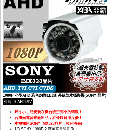
1080P 小型AHD 彩色24顆LED紅外線防水攝影機(SONY 晶片)
料號:IR-AH24SV
尺寸小，易安裝在機台或空間小的環境
！
台灣光電背景廠出品，紅外線耐用度優！
本機採用SONY IMX323晶片
，頻色漂亮!
1/3 SONY 1080P 2 百萬高畫質影像