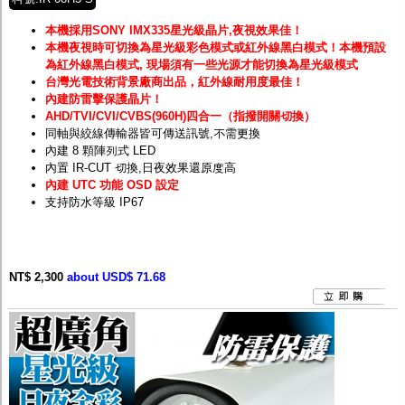
本機採用SONY IMX335星光級晶片,夜視效果佳！
本機夜視時可切換為星光級彩色模式或紅外線黑白模式！
本機預設
為紅外線黑白模式, 現場須有一些光源才能切換為星光級模式
台灣光電技術背景廠商出品，紅外線耐用度最佳！
內建防雷擊保護晶片！
AHD/TVI/CVI/CVBS(960H)四合一（指撥開關切換）
同軸與絞線傳輸器皆可傳送訊號,不需更換
內建 8 顆陣列式 LED
內置 IR-CUT 切換,日夜效果還原度高
內建 UTC 功能 OSD 設定
支持防水等級 IP67
NT$ 2,300
about USD$ 71.68