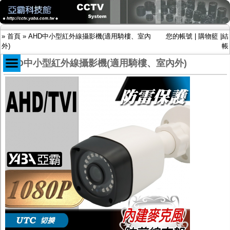
»
首頁
»
AHD中小型紅外線攝影機(適用騎樓、室內
您的帳號
|
購物籃
|
結
外)
帳
AHD中小型紅外線攝影機(適用騎樓、室內外)
商品目錄
限時促銷特惠專案
IP網路攝影機及錄放影機
AHD DVR數位錄放影機
AHD半球型(適用屋內)
AHD中小型紅外線攝影機(適用騎樓、室內外)
AHD防護罩型攝影機(適用屋外，紅外線照射
距離遠）
AHD特殊功能型攝影機
旋轉型攝影機.旋轉台
傳統高解析攝影機
鏡頭
投光設備
防護罩及支架
多路攝影機單軸傳輸