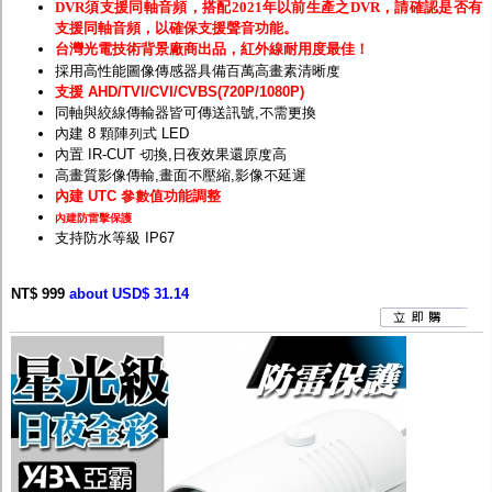
DVR須支援同軸音頻，搭配2021年以前生產之DVR，請確認是否有
支援同軸音頻，以確保支援聲音功能。
台灣光電技術背景廠商出品，紅外線耐用度最佳！
採用高性能圖像傳感器具備百萬高畫素清晰度
支援 AHD/TVI/CVI/CVBS(720P/1080P)
同軸與絞線傳輸器皆可傳送訊號,不需更換
內建 8 顆陣列式 LED
內置 IR-CUT 切換,日夜效果還原度高
高畫質影像傳輸,畫面不壓縮,影像不延遲
內建 UTC 參數值功能調整
內建防雷擊保護
支持防水等級 IP67
NT$ 999
about USD$ 31.14