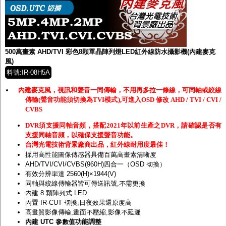
500萬畫素 AHD/TVI 彩色8顆單晶陣列燈LED紅外線防水攝影機(內建麥克
風)
料號:IR-08H5A
內建麥克風，視訊和聲音一同傳輸，不用再多拉一條線，可同軸或絞線
傳輸(聲音功能須切換為TVI模式),可進入OSD 修改 AHD / TVI / CVI /
CVBS
DVR須支援同軸音頻，搭配2021年以前生產之DVR，請確認是否有
支援同軸音頻，以確保支援聲音功能。
台灣光電技術背景廠商出品，紅外線耐用度最佳！
採用高性能圖像傳感器具備百萬高畫素清晰度
AHD/TVI/CVI/CVBS(960H)四合一（OSD 切換）
有效分辨率達 2560(H)×1944(V)
同軸與絞線傳輸器皆可傳送訊號,不需更換
內建 8 顆陣列式 LED
內置 IR-CUT 切換,日夜效果還原度高
高畫質影像傳輸,畫面不壓縮,影像不延遲
內建 UTC 參數值功能調整