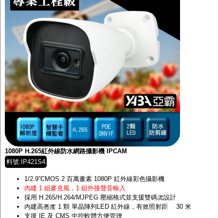
1080P H.265紅外線防水網路攝影機 IPCAM
料號:IP421S4
1/2.9”CMOS 2 百萬畫素 1080P 紅外線彩色攝影機
內建 1 組麥克風，1 組外接聲音輸入
採用 H.265/H.264/MJPEG 壓縮格式並支援雙碼流設計
內建高亮度 1 顆 單晶陣列LED 紅外線，有效照射距離 30 米
支援 IE 及 CMS 中控軟體方便管理