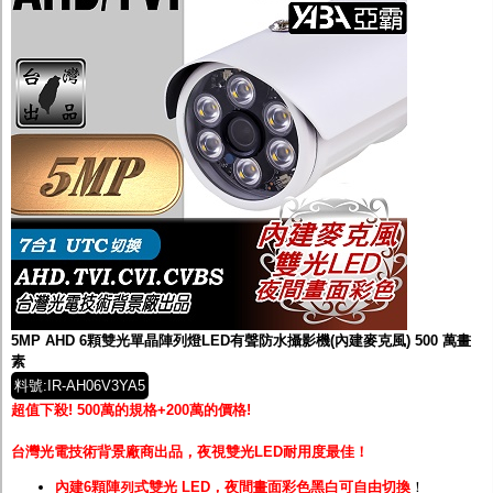
5MP AHD 6顆雙光單晶陣列燈LED有聲防水攝影機(內建麥克風) 500 萬畫
素
料號:IR-AH06V3YA5
超值下殺! 500萬的規格+200萬的價格!
台灣光電技術背景廠商出品，夜視雙光LED耐用度最佳！
內建6顆陣列式雙光 LED，夜間畫面彩色黑白可自由切換
！