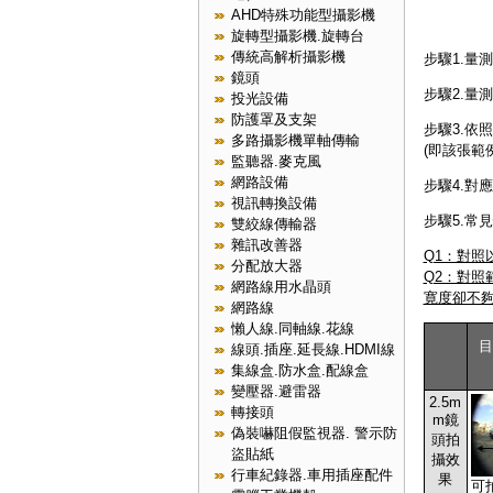
AHD特殊功能型攝影機
旋轉型攝影機.旋轉台
傳統高解析攝影機
步驟1.
鏡頭
步驟2.量
投光設備
防護罩及支架
步驟3.依
多路攝影機單軸傳輸
(即該張範
監聽器.麥克風
網路設備
步驟4.對
視訊轉換設備
步驟5.常
雙絞線傳輸器
雜訊改善器
Q1：對
分配放大器
Q2：對
網路線用水晶頭
寛度卻不
網路線
懶人線.同軸線.花線
目
線頭.插座.延長線.HDMI線
集線盒.防水盒.配線盒
變壓器.避雷器
2.5m
轉接頭
m鏡
偽裝嚇阻假監視器. 警示防
頭拍
盜貼紙
攝效
行車紀錄器.車用插座配件
果
可拍