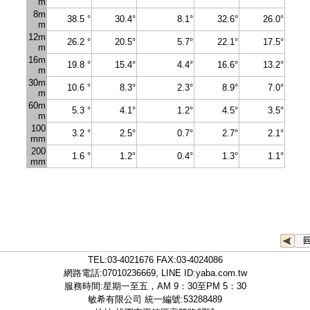
m
8m
38.5 °
30.4°
8.1°
32.6°
26.0°
m
12m
26.2 °
20.5°
5.7°
22.1°
17.5°
m
16m
19.8 °
15.4°
4.4°
16.6°
13.2°
m
30m
10.6 °
8.3°
2.3°
8.9°
7.0°
m
60m
5.3 °
4.1°
1.2°
4.5°
3.5°
m
100
3.2 °
2.5°
0.7°
2.7°
2.1°
mm
200
1.6 °
1.2°
0.4°
1.3°
1.1°
mm
TEL:
03-4021676
FAX:03-4024086
網路電話:07010236669, LINE ID:
yaba.com.tw
服務時間:星期一至五，AM 9：30至PM 5：30
敏希有限公司 統一編號:53288489