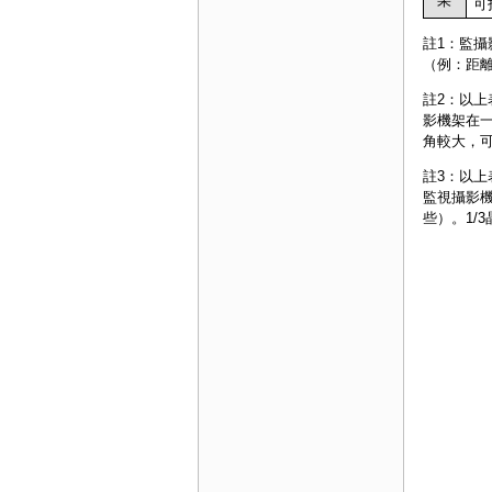
果
可
註1：監攝
（例：距離5
註2：以上
影機架在
角較大，
註3：以上
監視攝影
些）。1/