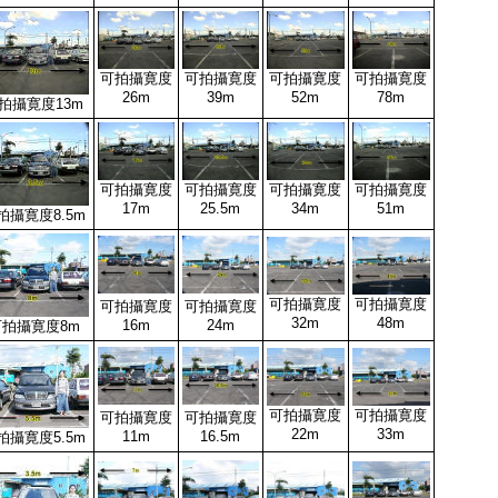
可拍攝寛度
可拍攝寛度
可拍攝寛度
可拍攝寛度
26m
39m
52m
78m
拍攝寛度13m
可拍攝寛度
可拍攝寛度
可拍攝寛度
可拍攝寛度
17m
25.5m
34m
51m
拍攝寛度8.5m
可拍攝寛度
可拍攝寛度
可拍攝寛度
可拍攝寛度
32m
48m
16m
24m
可拍攝寛度8m
可拍攝寛度
可拍攝寛度
可拍攝寛度
可拍攝寛度
22m
33m
11m
16.5m
拍攝寛度5.5m