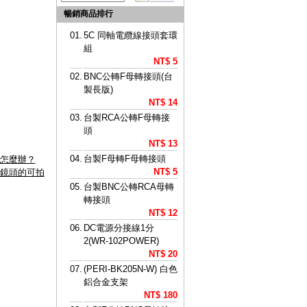
暢銷商品排行
01.
5C 同軸電纜線接頭套環
組
NT$ 5
02.
BNC公轉F母轉接頭(台
製長版)
NT$ 14
03.
台製RCA公轉F母轉接
頭
NT$ 13
04.
台製F母轉F母轉接頭
，怎麼辦？
NT$ 5
用鏡頭的可拍
05.
台製BNC公轉RCA母轉
轉接頭
NT$ 12
06.
DC電源分接線1分
2(WR-102POWER)
NT$ 20
07.
(PERI-BK205N-W) 白色
鋁合金支架
NT$ 180