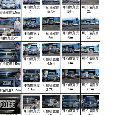
可拍攝寛度
可拍攝寛度
可拍攝寛度
可拍攝寛度
7m
14m
21m
10.5m
拍攝寛度3.5m
可拍攝寛度
可拍攝寛度
可拍攝寛度
可拍攝寛度
8m
12m
4m
6m
可拍攝寛度2m
可拍攝寛度
可拍攝寛度
可拍攝寛度
可拍攝寛度
6m
9m
3m
4.5m
拍攝寛度1.5m
可拍攝寛度
可拍攝寛度
可拍攝寛度
可拍攝寛度
5m
7.5m
2.5m
3.75m
攝寛度1.25m
可拍攝寛度
可拍攝寛度
可拍攝寛度
可拍攝寛度