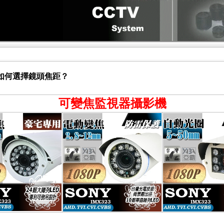
如何選擇鏡頭焦距？
可變焦監視器攝影機