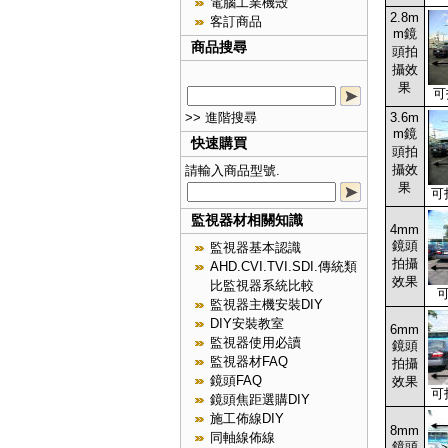
電腦工業機殼
2.8m
客訂商品
m鏡
商品搜尋
頭拍
攝效
果
可
3.6m
>> 進階搜尋
m鏡
快速購買
頭拍
攝效
請輸入商品型號.
果
可
監視器材相關知識
4mm
鏡頭
監視器基本認識
拍攝
AHD.CVI.TVI.SDI.傳統類
效果
比監視器系統比較
監視器主機安裝DIY
DIY安裝教室
6mm
監視器使用必讀
鏡頭
監視器材FAQ
拍攝
鏡頭FAQ
效果
可
鏡頭焦距選購DIY
施工佈線DIY
8mm
同軸線佈線
鏡頭