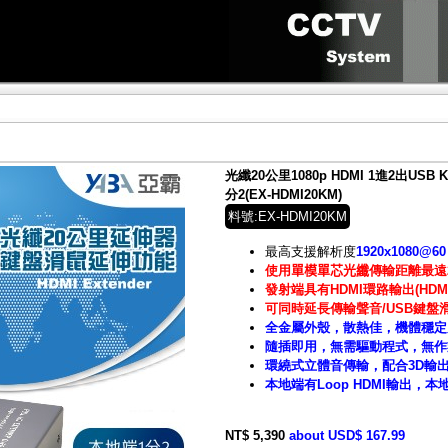
光纖20公里1080p HDMI 1進2出USB
分2(EX-HDMI20KM)
料號:EX-HDMI20KM
最高支援解析度
1920
x1080@60
使用
單模單芯光纖
傳輸距離最遠
發射端具有HDMI環路輸出(HDMI 
可同時延長傳輸聲音/USB鍵盤滑
全金屬外殼，散熱佳，機體穩定
隨插即用，無需驅動程式，無作
環繞式立體音傳輸，配合3D輸
本地端有Loop HDMI輸出，
NT$ 5,390
about USD$ 167.99