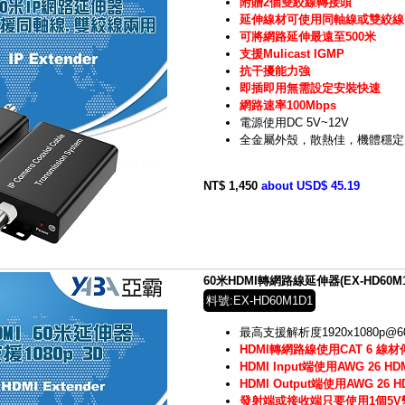
附贈2個雙絞線轉接頭
延伸線材可使用同軸線或雙絞線
可將網路延伸最遠至500米
支援Mulicast IGMP
抗干擾能力強
即插即用無需設定安裝快速
網路速率100Mbps
電源使用DC 5V~12V
全金屬外殼，散熱佳，機體穩定
NT$ 1,450
about USD$ 45.19
60米HDMI轉網路線延伸器(EX-HD60M1
料號:EX-HD60M1D1
最高支援解析度1920x1080p@60
HDMI轉網路線使用CAT 6 線
HDMI Input端使用AWG 26 
HDMI Output端使用AWG 26
發射端或接收端只要使用1個5