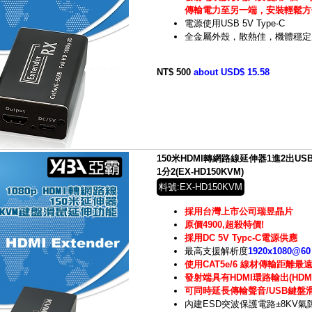
傳輸電力至另一端，安裝輕鬆方
電源使用USB 5V Type-C
全金屬外殼，散熱佳，機體穩定
NT$ 500
about USD$ 15.58
150米HDMI轉網路線延伸器1進2出US
1分2(EX-HD150KVM)
料號:EX-HD150KVM
採用台灣上市公司瑞昱晶片
原價4900,超殺特價!
採用DC 5V Typc-C電源供應
最高支援解析度
1920x1080@60
使用CAT5e/6 線材傳輸距離最遠
發射端具有HDMI環路輸出(HDMI 
可同時延長傳輸聲音/USB鍵盤滑
內建ESD突波保護電路±8KV氣