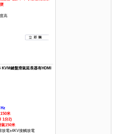
便
度高
B KVM鍵盤滑鼠延長器有HDMI
 Hz
150米
1分2)
鼠150米
隙放電±4KV接觸放電