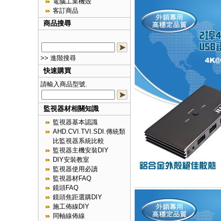
電腦工業機殼
客訂商品
商品搜尋
>> 進階搜尋
快速購買
請輸入商品型號.
監視器材相關知識
監視器基本認識
AHD.CVI.TVI.SDI.傳統類
比監視器系統比較
監視器主機安裝DIY
DIY安裝教室
監視器使用必讀
監視器材FAQ
鏡頭FAQ
鏡頭焦距選購DIY
施工佈線DIY
同軸線佈線