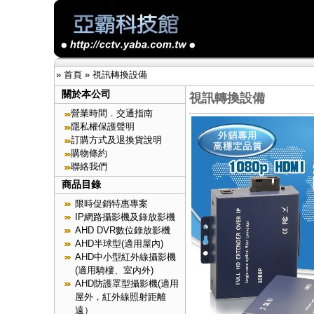
»
首頁
»
視訊轉換設備
關於本公司
視訊轉換設備
營業時間．交通指南
隱私權保護聲明
訂購方式及退換貨說明
購物條約
聯絡我們
商品目錄
限時促銷特惠專案
IP網路攝影機及錄放影機
AHD DVR數位錄放影機
AHD半球型(適用屋內)
AHD中小型紅外線攝影機
(適用騎樓、室內外)
AHD防護罩型攝影機(適用
屋外，紅外線照射距離
遠）