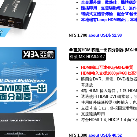
全金屬外殼，散熱佳，機體穩定
隨插即用，無需驅動程式，無作
環繞式立體音傳輸，配合3D輸
本地端有Loop HDMI輸出，
NT$ 1,700
about USD$ 52.98
4K畫質HDMI四進一出四分割器 (MX-HDM
料號:MX-HDMI401Z
HDMI輸出可達4K@60Hz畫質
HDMI輸入支援1080p@60H
將四台DVR、筆電、DVD播放
幕播放
4路 HDMI 輸入端口，1 路 HD
透過使用 HDMI-DVI 轉接頭，可
使用紅外線遙控器切換輸入，也
支援 4 進 1 出，多視圖查看和
支援隨插即用
符合HDMI 1.4, HDCP 1.4 向
NT$ 1,300
about USD$ 40.52