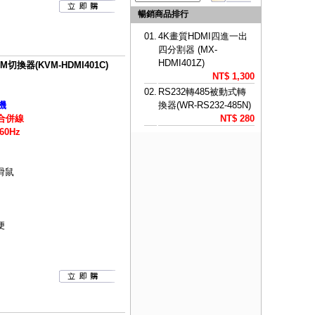
暢銷商品排行
01.
4K畫質HDMI四進一出
四分割器 (MX-
HDMI401Z)
切換器(KVM-HDMI401C)
NT$ 1,300
02.
RS232轉485被動式轉
機
換器(WR-RS232-485N)
B合併線
NT$ 280
60Hz
滑鼠
便