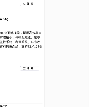
85N)
5
的介面轉換器，採用高效率串
有體積小，傳輸距離遠、速率
監控系統、考勤系統、
IC
卡收
資料轉換產品。支持
32
／
128
個
KC9)