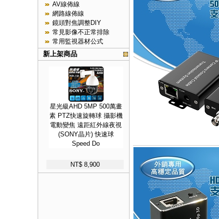
AV線佈線
網路線佈線
鏡頭對焦調整DIY
常見影像不正常排除
常用監視器材公式
新上架商品
星光級AHD 5MP 500萬畫
素 PTZ快速旋轉球 攝影機
電動變焦 遠距紅外線夜視
(SONY晶片) 快速球
Speed Do
NT$ 8,900