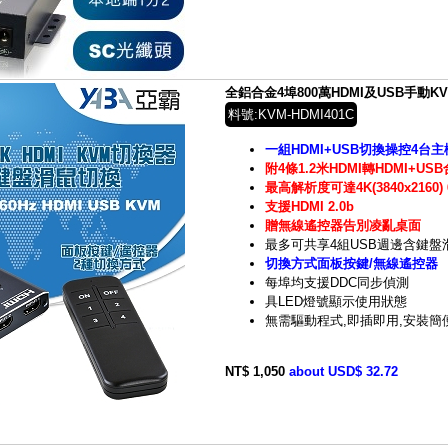
全鋁合金4埠800萬HDMI及USB手動KVM
料號:KVM-HDMI401C
一組HDMI+USB切換操控4台主
附4條1.2米HDMI轉HDMI+US
最高解析度可達4K(3840x2160) 
支援HDMI 2.0b
贈無線遙控器告別凌亂桌面
最多可共享4組USB週邊含鍵盤
切換方式面板按鍵/無線遙控器
每埠均支援DDC同步偵測
具LED燈號顯示使用狀態
無需驅動程式,即插即用,安裝簡
NT$ 1,050
about USD$ 32.72