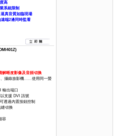
度高
業系統限制
出逼真音質如臨現場
本地遠端2邊同時監看
I401Z)
z高清解晰度影像及音頻切換
器、攝錄放影機……使用同一螢
MI 輸出端口
以支援 DVI 訊號
可透過內置按鈕控制
無縫切換
下相容