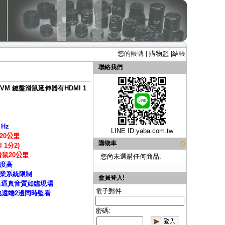
您的帳號
|
購物籃
|
結帳
聯絡我們
 KVM 鍵盤滑鼠延伸器有HDMI 1
 Hz
LINE ID:
yaba.com.tw
20
公里
購物車
1分2)
鼠20
公里
您尚未選購任何商品.
度高
業系統限制
會員登入!
出逼真音質如臨現場
電子郵件:
本地遠端2邊同時監看
密碼: