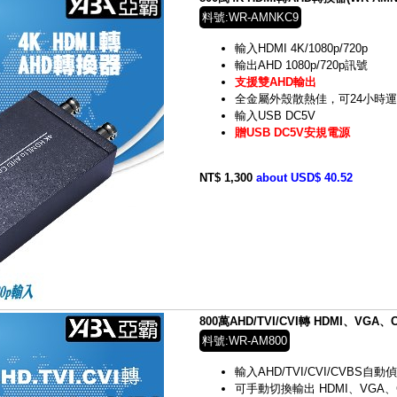
料號:WR-AMNKC9
輸入HDMI 4K/1080p/720p
輸出AHD 1080p/720p訊號
支援雙AHD輸出
全金屬外殼散熱佳，可24小時
輸入USB DC5V
贈USB DC5V安規電源
NT$ 1,300
about USD$ 40.52
800萬AHD/TVI/CVI轉 HDMI、VGA、
料號:WR-AM800
輸入AHD/TVI/CVI/CVBS自
可手動切換輸出 HDMI、VGA、