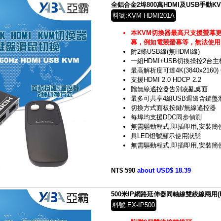
全鋁合金2埠800萬HDMI及USB手動KVM
料號:KVM-HDMI201A
本KVM切換器最高只支援螢幕更新
幕，例如電競螢幕等，無法使用
附2條USB線(無HDMI線)
一組HDMI+USB切換操控2台主
最高解析度可達4K(3840x2160) 
支援HDMI 2.0 HDCP 2.2
贈無線遙控器告別凌亂桌面
最多可共享4組USB週邊含鍵盤
切換方式面板按鍵/無線遙控器
每埠均支援DDC同步偵測
無需驅動程式,即插即用,安裝簡
具LED燈號顯示使用狀態
無需驅動程式,即插即用,安裝簡
NT$ 590
about USD$ 18.39
500米IP網路延伸器同軸線雙絞線兩用(EX-
料號:EX-IP500