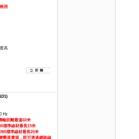
兩用
度高
D1)
 Hz
材傳輸距離最遠60米
HDMI標準線材最長15米
 HDMI標準線材最長20米
V變壓器電源，即可透過網路線