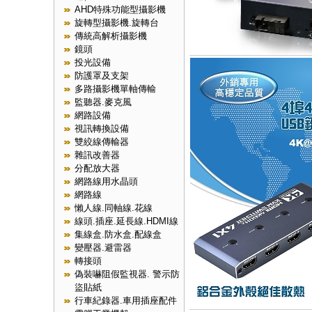
AHD特殊功能型攝影機
旋轉型攝影機.旋轉台
傳統高解析攝影機
鏡頭
投光設備
防護罩及支架
多路攝影機單軸傳輸
監聽器.麥克風
網路設備
視訊轉換設備
雙絞線傳輸器
雜訊改善器
分配放大器
網路線用水晶頭
網路線
懶人線.同軸線.花線
線頭.插座.延長線.HDMI線
集線盒.防水盒.配線盒
變壓器.避雷器
轉接頭
偽裝嚇阻假監視器. 警示防
盜貼紙
行車紀錄器.車用插座配件