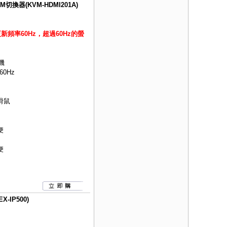
切換器(KVM-HDMI201A)
頻率60Hz，超過60Hz的螢
機
60Hz
滑鼠
便
便
IP500)