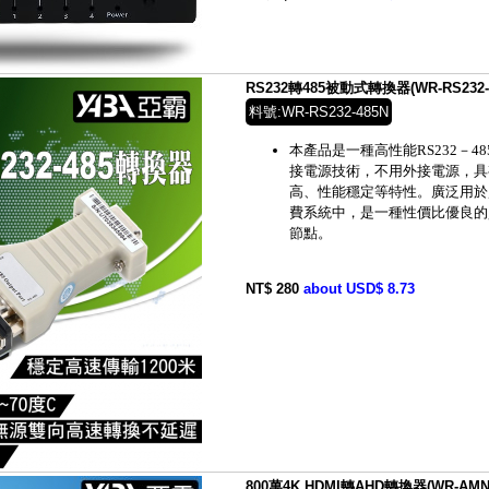
RS232轉485被動式轉換器(WR-RS232-4
料號:WR-RS232-485N
本產品
是一種高性能
RS232
－
48
接電源技術，不用外接電源，具
高、性能穩定等特性。廣泛用於
費系統中，是一種性價比優良的
節點。
NT$ 280
about USD$ 8.73
800萬4K HDMI轉AHD轉換器(WR-AMN