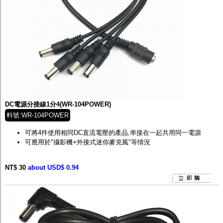
DC電源分接線1分4(WR-104POWER)
料號:WR-104POWER
可將4件使用相同DC直流電壓的產品,串接在一起共用同一電源
可應用於"攝影機+外接式迷你麥克風"等情況
NT$ 30
about USD$ 0.94