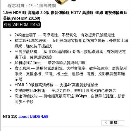
1.5米 HDMI線 高清線 2.0版 影音傳輸線 HDTV 高清線 4K線 電視傳輸線延
長線(WR-HDMI20150)
料號:WR-HDMI20150
24K鍍金端子 — 高導電性、不易氧化，有效提升訊號穩定性
標準19+1滿芯結構 — 五組訊號線皆採用鋁箔獨立屏蔽，外層加上編
織網，強化抗干擾能力
三層屏蔽結構 — 採用128編銅網＋鋁箔＋接地線組成，有效隔絕電
磁干擾，確保訊號穩定
加粗線徑7.1mm — 增強傳輸品質與耐用度
廣泛應用 — 適用於家庭劇院、大型會議室、教學視聽室、廣告顯示
系統，支援桌機、筆電、機上盒、遊戲機、電視、投影機與螢幕顯
示器
HDMI 2.0版超高清傳輸 — 支援4K高畫質影像輸出
支援靜態HDR技術 — 呈現更自然、鮮明且具層次的色彩效果
高速傳輸效能 — 傳輸頻寬最高可達18Gbps，自動降低延遲，影音
同步不卡頓
NT$ 150
about USD$ 4.68