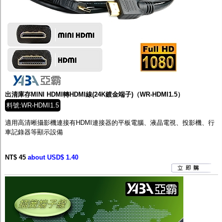
出清庫存MINI HDMI轉HDMI線(24K鍍金端子)（WR-HDMI1.5）
料號:WR-HDMI1.5
適用高清晰攝影機連接有HDMI連接器的平板電腦、液晶電視、投影機、行
車記錄器等顯示設備
NT$ 45
about USD$ 1.40