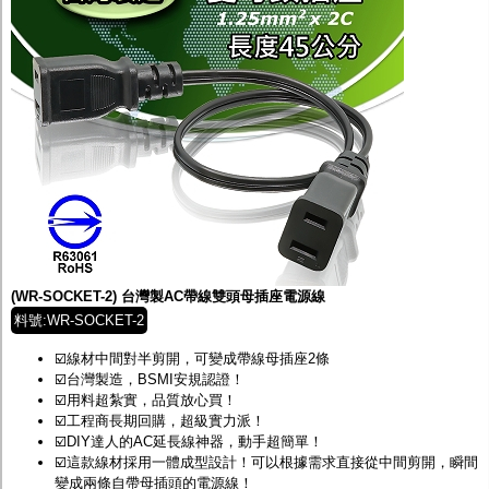
(WR-SOCKET-2) 台灣製AC帶線雙頭母插座電源線
料號:WR-SOCKET-2
☑️線材中間對半剪開，可變成帶線母插座2條
☑️台灣製造，BSMI安規認證！
☑️用料超紮實，品質放心買！
☑️工程商長期回購，超級實力派！
☑️DIY達人的AC延長線神器，動手超簡單！
☑️這款線材採用一體成型設計！可以根據需求直接從中間剪開，瞬間
變成兩條自帶母插頭的電源線！