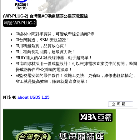
監聽器.麥克風
網路設備
視訊轉換設備
(WR-PLUG-2) 台灣製AC帶線雙頭公插頭電源線
雙絞線傳輸器
料號:WR-PLUG-2
雜訊改善器
分配放大器
☑️線材中間對半剪開，可變成帶線公插頭2條
網路線用水晶頭
☑️台灣製造，BSMI安規認證！
網路線
☑️用料超紮實，品質放心買！
懶人線.同軸線.花線
☑️工程商長期回購，超級實力派！
線頭.插座.延長線.HDMI線
☑️DIY達人的AC延長線神器，動手超簡單！
集線盒.防水盒.配線盒
☑️這款線材採用一體成型設計！可以根據需求直接從中間剪開，瞬間
變壓器.避雷器
變成兩條自帶公插頭的電源線！
轉接頭
☑️監視器安裝的最佳夥伴！讓施工更快、更省時，維修也輕鬆搞定，
偽裝嚇阻假監視器. 警示防盜貼紙
省工就是提高效率，賺錢就是這麼簡單！
行車紀錄器.車用插座配件
電腦工業機殼
NT$ 40
客訂商品
about USD$ 1.25