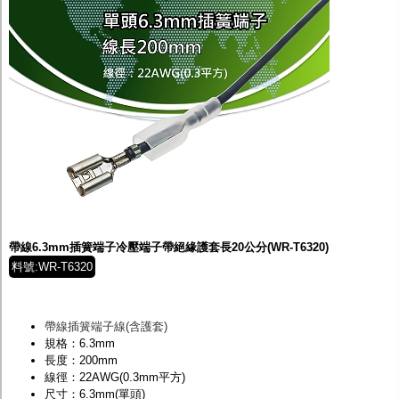
帶線6.3mm插簧端子冷壓端子帶絕緣護套長20公分(WR-T6320)
料號:WR-T6320
帶線插簧端子線(含護套)
規格：6.3mm
長度：200mm
線徑：22AWG(0.3mm平方)
尺寸：6.3mm(單頭)