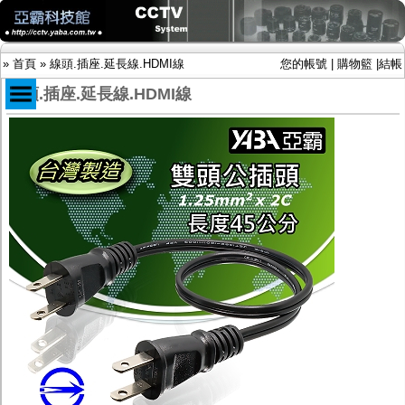
»
首頁
»
線頭.插座.延長線.HDMI線
您的帳號
|
購物籃
|
結帳
線頭.插座.延長線.HDMI線
商品目錄
限時促銷特惠專案
IP網路攝影機及錄放影機
AHD DVR數位錄放影機
AHD半球型(適用屋內)
AHD中小型紅外線攝影機(適用騎樓、室內外)
AHD防護罩型攝影機(適用屋外，紅外線照射
距離遠）
AHD特殊功能型攝影機
旋轉型攝影機.旋轉台
傳統高解析攝影機
鏡頭
投光設備
防護罩及支架
多路攝影機單軸傳輸