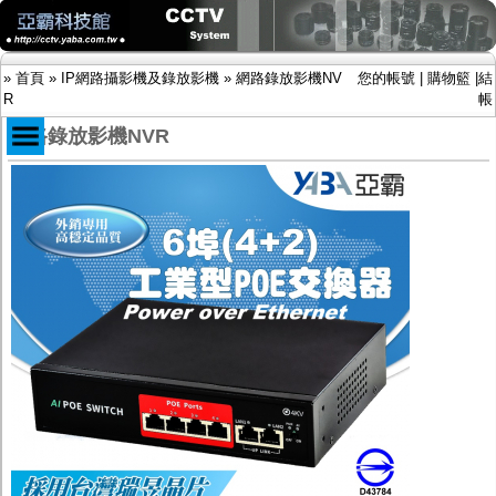
»
首頁
»
IP網路攝影機及錄放影機
»
網路錄放影機NV
您的帳號
|
購物籃
|
結
R
帳
網路錄放影機NVR
商品目錄
限時促銷特惠專案
IP網路攝影機及錄放影機
-
IP網路攝影機
-
網路錄放影機NVR
AHD DVR數位錄放影機
AHD半球型(適用屋內)
AHD中小型紅外線攝影機(適用騎樓、室內外)
AHD防護罩型攝影機(適用屋外，紅外線照射
距離遠）
AHD特殊功能型攝影機
旋轉型攝影機.旋轉台
傳統高解析攝影機
鏡頭
投光設備