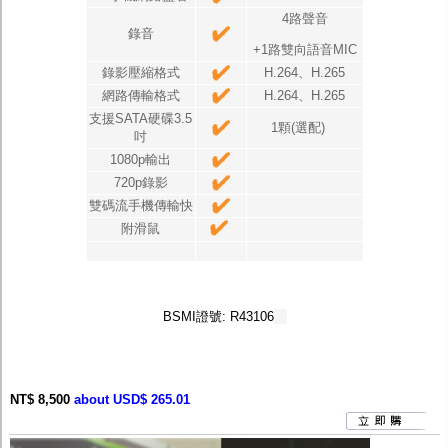
4路聲音
錄音
+1路雙向語音MIC
錄影壓縮格式
H.264、H.265
網路傳輸格式
H.264、H.265
支援SATA硬碟3.5
1顆(選配)
吋
1080p輸出
720p錄影
雙碼流手機傳輸快
附滑鼠
BSMI證號: R43106
NT$ 8,500
about USD$ 265.01