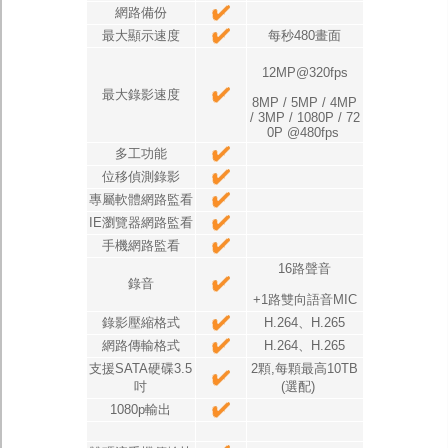
網路備份
最大顯示速度
每秒480畫面
12MP@320fps
最大錄影速度
8MP / 5MP / 4MP
/ 3MP / 1080P / 72
0P @480fps
多工功能
位移偵測錄影
專屬軟體網路監看
IE瀏覽器網路監看
手機網路監看
16路聲音
錄音
+1路雙向語音MIC
錄影壓縮格式
H.264、H.265
網路傳輸格式
H.264、H.265
支援SATA硬碟3.5
2顆,每顆最高10TB
吋
(選配)
1080p輸出