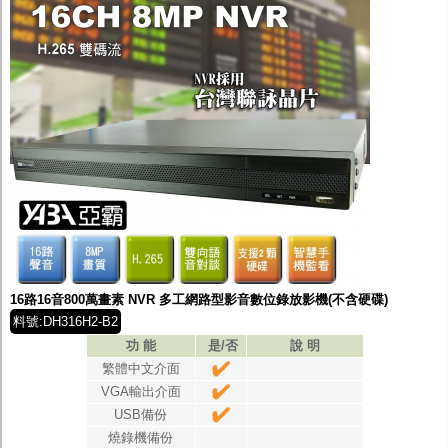
16路16音800萬畫素 NVR 多工網路型影音數位錄放影機(不含硬碟)
料號:DH316H2-B2
功 能
是/否
說 明
繁體中文介面
VGA輸出介面
USB備份
燒錄機備份