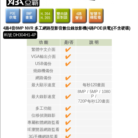
4路4音8MP NVR 多工網路型影音數位錄放影機(4路POE供電)(不含硬碟)
料號:DH304H1-4P
功 能
是/否
說 明
繁體中文介面
VGA輸出介面
USB備份
燒錄機備份
網路備份
最大顯示速度
每秒120畫面
8MP / 5MP / 1080
P /
最大錄影速度
720P每秒120畫面
多工功能
位移偵測錄影
專屬軟體網路監看
IE瀏覽器網路監看
3G手機網路監看