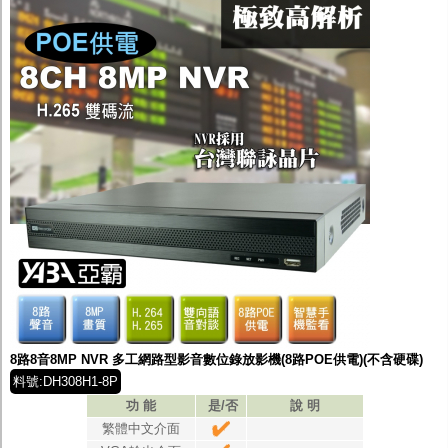
8路8音8MP NVR 多工網路型影音數位錄放影機(8路POE供電)(不含硬碟)
料號:DH308H1-8P
功 能
是/否
說 明
繁體中文介面