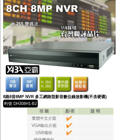
8路8音8MP NVR 多工網路型影音數位錄放影機(不含硬碟)
料號:DH308H1-B2
功 能
是/否
說 明
繁體中文介面
VGA輸出介面
USB備份
燒錄機備份