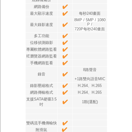
網路備份
最大顯示速度
每秒240畫面
8MP / 5MP / 1080
P /
最大錄影速度
720P每秒240畫面
多工功能
位移偵測錄影
專屬軟體網路監看
IE瀏覽器網路監看
手機網路監看
8路聲音
錄音
+1路雙向語音MIC
錄影壓縮格式
H.264、H.265
網路傳輸格式
H.264、H.265
支援SATA硬碟3.5
1顆(選配)
吋
雙碼流手機傳輸快
附滑鼠