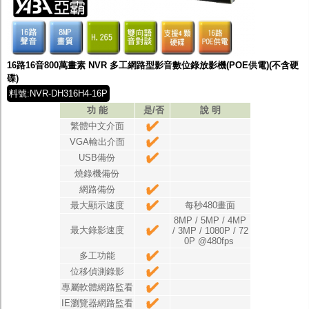
16路16音800萬畫素 NVR 多工網路型影音數位錄放影機(POE供電)(不含硬
碟)
料號:NVR-DH316H4-16P
功 能
是/否
說 明
繁體中文介面
VGA輸出介面
USB備份
燒錄機備份
網路備份
最大顯示速度
每秒480畫面
8MP / 5MP / 4MP
最大錄影速度
/ 3MP / 1080P / 72
0P @480fps
多工功能
位移偵測錄影
專屬軟體網路監看
IE瀏覽器網路監看