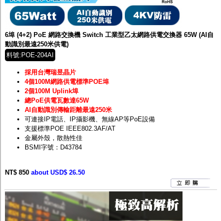
防護罩及支架
多路攝影機單軸傳輸
監聽器.麥克風
網路設備
6埠 (4+2) PoE 網路交換機 Switch 工業型乙太網路供電交換器 65W (AI自
視訊轉換設備
動識別最遠250米供電)
雙絞線傳輸器
料號:POE-204AI
雜訊改善器
分配放大器
採用台灣瑞昱晶片
網路線用水晶頭
4個100M網路供電標準POE埠
網路線
2個100M Uplink埠
懶人線.同軸線.花線
總PoE供電瓦數達65W
線頭.插座.延長線.HDMI線
AI自動識別傳輸距離最遠250米
集線盒.防水盒.配線盒
可連接IP電話、IP攝影機、無線AP等PoE設備
變壓器.避雷器
支援標準POE IEEE802.3AF/AT
轉接頭
金屬外殼，散熱性佳
偽裝嚇阻假監視器. 警示防盜貼紙
BSMI字號：D43784
行車紀錄器.車用插座配件
電腦工業機殼
NT$ 850
客訂商品
about USD$ 26.50