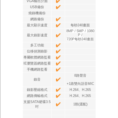
VGA輸出介面
USB備份
燒錄機備份
網路備份
最大顯示速度
每秒240畫面
8MP / 5MP / 1080
P /
最大錄影速度
720P每秒240畫面
多工功能
位移偵測錄影
專屬軟體網路監看
IE瀏覽器網路監看
手機網路監看
8路聲音
錄音
+1路雙向語音MIC
錄影壓縮格式
H.264、H.265
網路傳輸格式
H.264、H.265
支援SATA硬碟3.5
1顆(選配)
吋