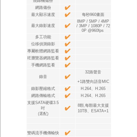
燒錄機備份
網路備份
最大顯示速度
每秒960畫面
8MP / 5MP / 4MP
最大錄影速度
/ 3MP / 1080P / 72
0P @960fps
多工功能
位移偵測錄影
專屬軟體網路監看
IE瀏覽器網路監看
手機網路監看
32路聲音
錄音
+1路雙向語音MIC
錄影壓縮格式
H.264、H.265
網路傳輸格式
H.264、H.265
支援SATA硬碟3.5
8顆,每顆最大支援
吋
10TB、ESATA×1
(選配)
雙碼流手機傳輸快