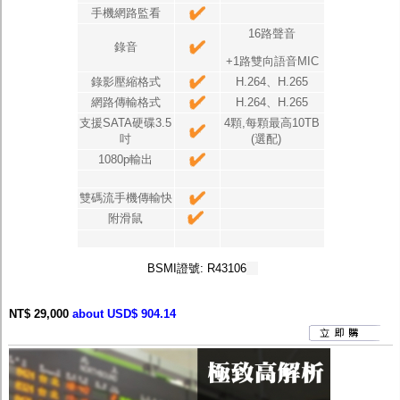
手機網路監看
16路聲音
錄音
+1路雙向語音MIC
錄影壓縮格式
H.264、H.265
網路傳輸格式
H.264、H.265
支援SATA硬碟3.5
4顆,每顆最高10TB
吋
(選配)
1080p輸出
雙碼流手機傳輸快
附滑鼠
BSMI證號: R43106
NT$ 29,000
about USD$ 904.14