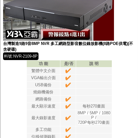
台灣製造9路9音8MP NVR 多工網路型影音數位錄放影機(8路POE供電)(不
含硬碟)
料號:NVR-2109-8P
功 能
是/否
說 明
繁體中文介面
VGA輸出介面
USB備份
燒錄機備份
網路備份
最大顯示速度
每秒270畫面
8MP / 5MP / 1080
P /
最大錄影速度
720P每秒270畫面
多工功能
位移偵測錄影