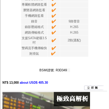
專屬軟體網路監看
瀏覽器網路監看
手機網路監看
錄音
9路聲音
錄影壓縮格式
H.265
網路傳輸格式
H.265
支援SATA硬碟3.5
2顆(選配)
吋
雙碼流手機傳輸快
附滑鼠
BSMI證號: R3D349
NT$ 13,000
about USD$ 405.30