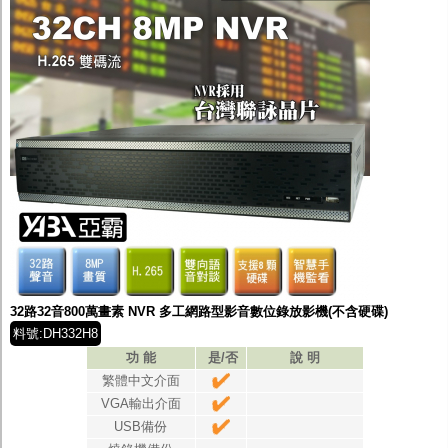
32路32音800萬畫素 NVR 多工網路型影音數位錄放影機(不含硬碟)
料號:DH332H8
功 能
是/否
說 明
繁體中文介面
VGA輸出介面
USB備份