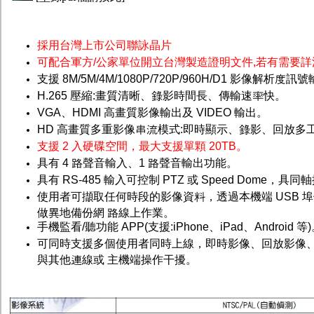
採用台灣上市公司聯詠晶片
可配合軍方/公家單位開立台灣製造證明文件
,
若有需要詳
支援 8M/5M/4M/1080P/720P/960H/D1 影像解析度訊
H.265 壓縮:畫質清晰、錄影時間長、傳輸速率快。
VGA、HDMI 高畫質影像輸出及 VIDEO 輸出。
HD 高畫質多重影像串流模式:即時顯示、錄影、回放多
支援 2 入硬碟空間，最大支援單顆 20TB。
具有 4 路聲音輸入、1 路聲音輸出功能。
具有 RS-485 輸入可控制 PTZ 或 Speed Dome，具同
使用者可擷取任何時段的影像資料，透過本機端 USB 
做異地備份網 路線上作業。
手機監看/聽功能 APP(支援:iPhone、iPad、Android 等
可同時支援多個使用者同時上線，即時影像、回放影像
與其他連線或 主機端操作干擾。