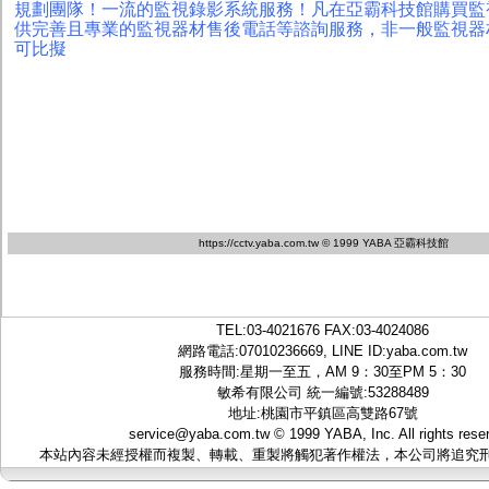
規劃團隊！一流的監視錄影系統服務！凡在亞霸科技館購買監
供完善且專業的監視器材售後電話等諮詢服務，非一般監視器
可比擬
https://cctv.yaba.com.tw
© 1999 YABA 亞霸科技館
TEL:
03-4021676
FAX:03-4024086
網路電話:07010236669, LINE ID:
yaba.com.tw
服務時間:星期一至五，AM 9：30至PM 5：30
敏希有限公司 統一編號:53288489
地址:桃園市平鎮區高雙路67號
service@yaba.com.tw
© 1999
YABA
, Inc. All rights rese
本站內容未經授權而複製、轉載、重製將觸犯著作權法，本公司將追究