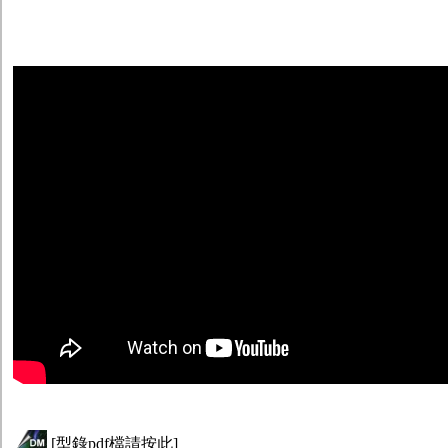
[
型錄pdf檔請按此
]