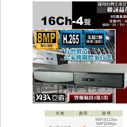
功 能
是/否
說 明
8MP@112fps
5MP@96fps