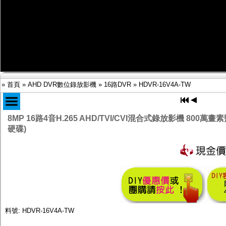
鏡頭
投光設備
防護罩及支架
多路攝影機單軸傳輸
監聽器.麥克風
網路設備
視訊轉換設備
雙絞線傳輸器
雜訊改善器
»
首頁
»
AHD DVR數位錄放影機
»
16路DVR
»
HDVR-16V4A-TW
分配放大器
網路線用水晶頭
網路線
8MP 16路4音H.265 AHD/TVI/CVI混合式錄放影機 800萬
懶人線.同軸線.花線
硬碟)
線頭.插座.延長線.HDMI線
集線盒.防水盒.配線盒
變壓器.避雷器
轉接頭
偽裝嚇阻假監視器. 警示防盜貼紙
行車紀錄器.車用插座配件
電腦工業機殼
客訂商品
料號: HDVR-16V4A-TW