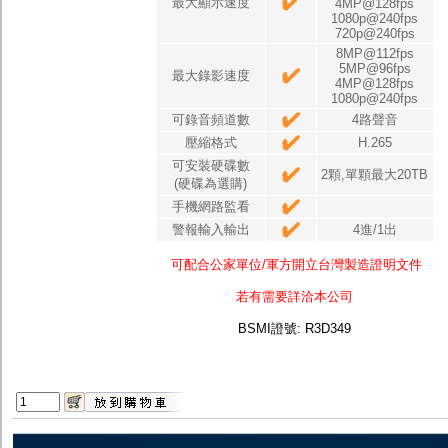
最大顯示速度
4MP@128fps
1080p@240fps
720p@240fps
8MP@112fps
5MP@96fps
最大錄影速度
4MP@128fps
1080p@240fps
可錄音頻道數
4路聲音
壓縮格式
H.265
可安裝硬碟數
2顆,單顆最大20TB
(硬碟為選購)
手機網路監看
警報輸入輸出
4進/1出
可配合公家單位/軍方開立台灣製造證明文件
若有需要詳洽本公司
BSMI證號:
R3D349