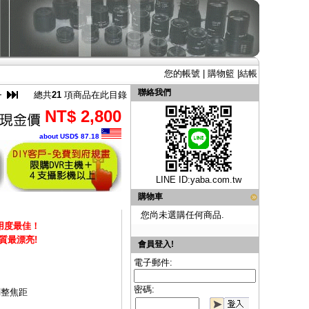
您的帳號
|
購物籃
|
結帳
聯絡我們
總共
21
項商品在此目錄
NT$ 2,800
about USD$ 87.18
LINE ID:
yaba.com.tw
購物車
您尚未選購任何商品.
用度最佳！
畫質最漂亮!
會員登入!
電子郵件:
密碼:
調整焦距