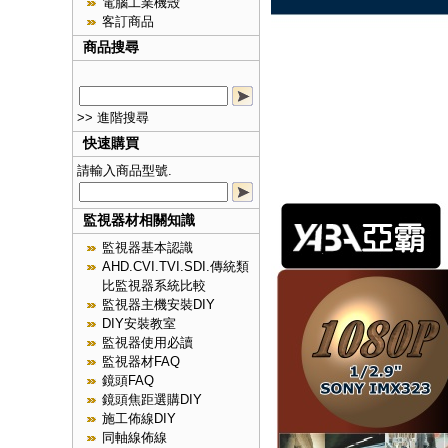
電腦工業機殼
客訂商品
商品搜尋
>> 進階搜尋
快速購買
請輸入商品型號.
監視器材相關知識
監視器基本認識
AHD.CVI.TVI.SDI.傳統類
比監視器系統比較
監視器主機安裝DIY
DIY安裝教室
監視器使用必讀
監視器材FAQ
鏡頭FAQ
鏡頭焦距選購DIY
施工佈線DIY
同軸線佈線