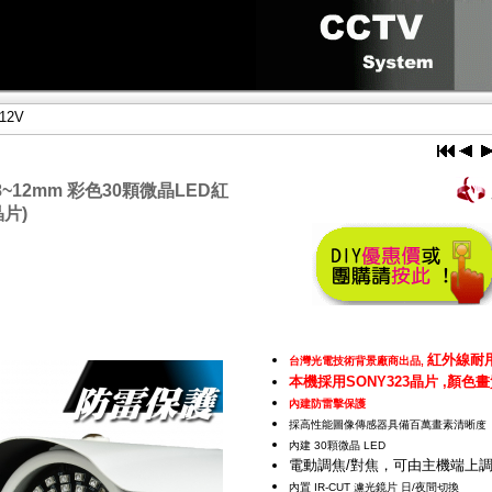
812V
.8~12mm 彩色30顆微晶LED紅
片)
紅外線耐
台灣光電技術背景廠商出品,
本機採用SONY323晶片 ,顏色
內建防雷擊保護
採高性能圖像傳感器具備百萬畫素清晰度
內建 30顆微晶 LED
電動調焦/對焦，可由主機端上
內置 IR-CUT 濾光鏡片 日/夜間切換