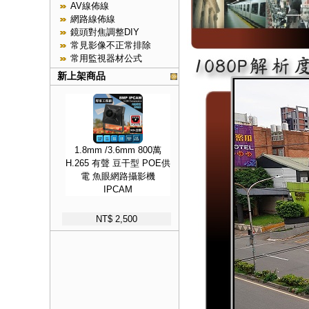
AV線佈線
網路線佈線
鏡頭對焦調整DIY
常見影像不正常排除
常用監視器材公式
新上架商品
1.8mm /3.6mm 800萬
H.265 有聲 豆干型 POE供
電 魚眼網路攝影機
IPCAM
NT$ 2,500