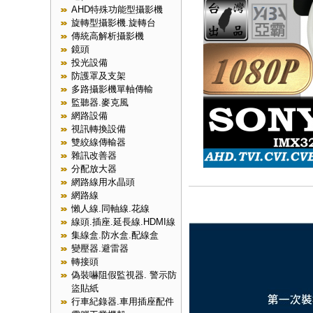
AHD特殊功能型攝影機
旋轉型攝影機.旋轉台
傳統高解析攝影機
鏡頭
投光設備
防護罩及支架
多路攝影機單軸傳輸
監聽器.麥克風
網路設備
視訊轉換設備
雙絞線傳輸器
雜訊改善器
分配放大器
網路線用水晶頭
網路線
懶人線.同軸線.花線
線頭.插座.延長線.HDMI線
集線盒.防水盒.配線盒
變壓器.避雷器
轉接頭
偽裝嚇阻假監視器. 警示防
盜貼紙
行車紀錄器.車用插座配件