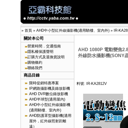
»
首頁
»
AHD中小型紅外線攝影機(適用騎樓、室內外)
»
IR-KA2
關於本公司
營業時間．交通指南
AHD 1080P 電動變焦2
隱私權保護聲明
外線防水攝影機(SONY晶
訂購方式及退換貨說明
購物條約
聯絡我們
商品目錄
限時促銷特惠專案
料號: IR-KA2812V
IP網路攝影機及錄放影機
AHD DVR數位錄放影機
AHD半球型(適用屋內)
AHD中小型紅外線攝影機
(適用騎樓、室內外)
AHD防護罩型攝影機(適用
屋外，紅外線照射距離
遠）