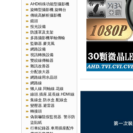
AHD特殊功能型攝影機
旋轉型攝影機.旋轉台
傳統高解析攝影機
鏡頭
投光設備
防護罩及支架
多路攝影機單軸傳輸
監聽器.麥克風
網路設備
視訊轉換設備
雙絞線傳輸器
雜訊改善器
分配放大器
網路線用水晶頭
網路線
懶人線.同軸線.花線
線頭.插座.延長線.HDMI線
集線盒.防水盒.配線盒
變壓器.避雷器
轉接頭
偽裝嚇阻假監視器. 警示防
盜貼紙
行車紀錄器.車用插座配件