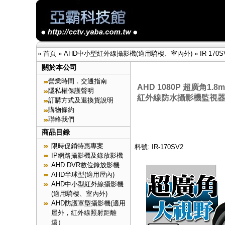
»
首頁
»
AHD中小型紅外線攝影機(適用騎樓、室內外)
»
IR-170S
關於本公司
營業時間．交通指南
AHD 1080P 超廣角1.
隱私權保護聲明
紅外線防水攝影機監視
訂購方式及退換貨說明
購物條約
聯絡我們
商品目錄
限時促銷特惠專案
料號: IR-170SV2
IP網路攝影機及錄放影機
AHD DVR數位錄放影機
AHD半球型(適用屋內)
AHD中小型紅外線攝影機
(適用騎樓、室內外)
AHD防護罩型攝影機(適用
屋外，紅外線照射距離
遠）