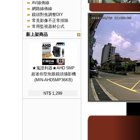
AV線佈線
網路線佈線
鏡頭對焦調整DIY
常見影像不正常排除
常用監視器材公式
新上架商品
★蒐證利器★AHD 5MP
超迷你型魚眼鏡頭攝影機
(MIN-AHD5MP36KB)
NT$ 1,299