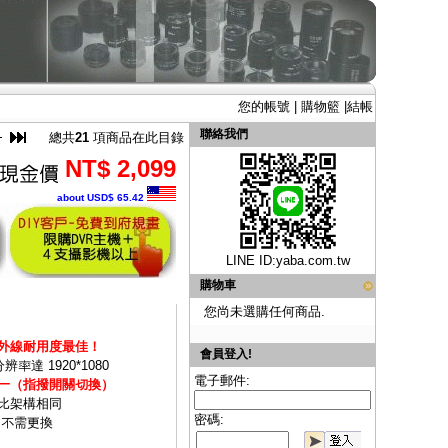
您的帳號
|
購物籃
|
結帳
聯絡我們
總共
21
項商品在此目錄
NT$ 2,099
about USD$ 65.42
LINE ID:
yaba.com.tw
購物車
您尚未選購任何商品.
外線耐用度最佳！
會員登入!
辨率達 1920*1080
電子郵件:
H)四合一（指撥開關切換）
類比架構相同
密碼:
,不需更換