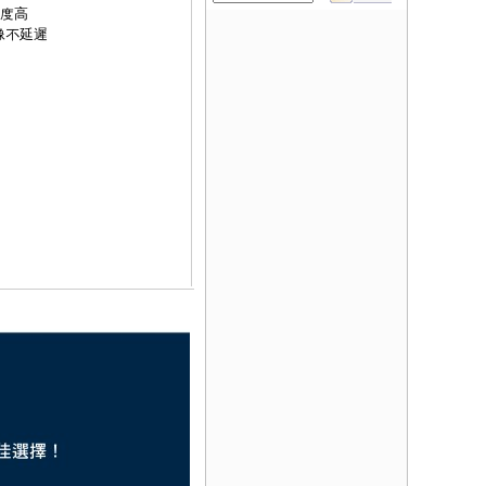
原度高
像不延遲