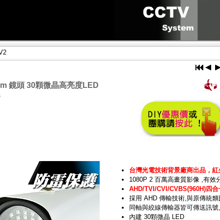
V2
8mm 鏡頭 30顆微晶高亮度LED
器
台灣光電技術背景廠商出品，紅
1080P 2 百萬高畫質影像
,有效分
AHD/TVI/CVI/CVBS(960
採用 AHD 傳輸技術,與原傳統
同軸與絞線傳輸器皆可傳送訊號
內建 30顆微晶 LED