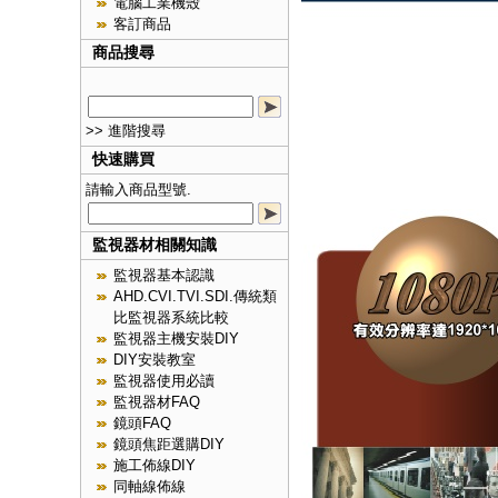
電腦工業機殼
客訂商品
商品搜尋
>> 進階搜尋
快速購買
請輸入商品型號.
監視器材相關知識
監視器基本認識
AHD.CVI.TVI.SDI.傳統類
比監視器系統比較
監視器主機安裝DIY
DIY安裝教室
監視器使用必讀
監視器材FAQ
鏡頭FAQ
鏡頭焦距選購DIY
施工佈線DIY
同軸線佈線