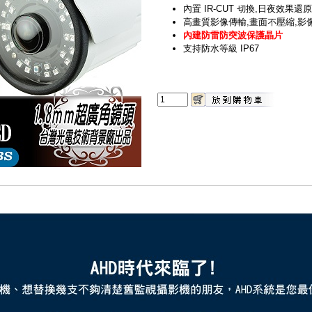
內置 IR-CUT 切換,日夜效果還
高畫質影像傳輸,畫面不壓縮,影
內建防雷防突波保護晶片
支持防水等級 IP67