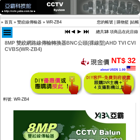
»
首頁
»
雙絞線傳輸器
»
WR-ZB4
您的帳號
|
購物籃
|
結帳
總共
18
項商品在此目錄
8MP 雙絞網路線傳輸轉換器BNC公頭(祼線型)AHD TVI CVI
CVBS(WR-ZB4)
商品目錄
NT$ 32
限時促銷特惠專案
IP網路攝影機及錄放影機
about USD$ 1.00
AHD DVR數位錄放影機
AHD半球型(適用屋內)
AHD中小型紅外線攝影機(適用騎樓、室內外)
AHD防護罩型攝影機(適用屋外，紅外線照射
距離遠）
料號: WR-ZB4
AHD特殊功能型攝影機
旋轉型攝影機.旋轉台
傳統高解析攝影機
鏡頭
投光設備
防護罩及支架
多路攝影機單軸傳輸