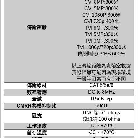
CVI 8MP:300
米
CVI 5MP:300
米
CVI 1080P:300
米
CVI 720p:400
米
傳輸距離
TVI 8MP:300
米
TVI 5MP:300
米
TVI 3MP:300
米
TVI 1080p/720p:300
米
傳統類比
CVBS 600
米
以上傳輸距離為實驗室數據
實際距離可能因為現場環境
干擾等因素而有所不同
CAT.5/5e/6
傳輸線材
DC to 8MHz
頻率響應
0.5dB typ
衰減
60dB
CMRR
共模抑制比
BNC
端
: 75 ohms
阻抗
絞線端
:100 ohms
-10 ~ +70°C
工作溫度
-30 ~ +70°C
儲存溫度