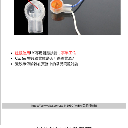
建議使用
UY專用鉗壓接鉗
，事半工倍
Cat 5e 雙絞線電纜是否可傳輸電源?
雙絞線傳輸器在實務中的常見問題討論
https://cctv.yaba.com.tw
© 1999 YABA 亞霸科技館