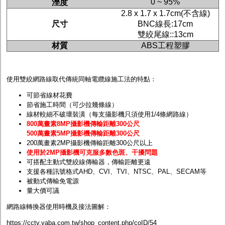
0 ~ 95%
溼度
2.8 x 1.7 x 1.7cm(
不含線
)
尺寸
BNC
線長
:17cm
雙絞尾線
::13cm
材質
ABS
工程塑膠
使用雙絞網路線取代傳統同軸電纜線施工法的特點：
可節省線材花費
節省施工時間（可少拉幾條線）
線材較細不破壞裝潢（每支攝影機只須使用1/4條網路線）
800萬畫素8MP攝影機傳輸距離300公尺
500萬畫素5MP攝影機傳輸距離300公尺
200萬畫素2MP攝影機傳輸距離300公尺以上
使用於2MP攝影機可克服多數色斑、干擾問題
可搭配主動式雙絞線傳輸器，傳輸距離更遠
支援各種訊號格式AHD、CVI、TVI、NTSC、PAL、SECAM等
被動式傳輸免電源
量大價可議
網路線轉換器使用時機及接法圖解：
https://cctv.yaba.com.tw/shop_content.php/coID/54