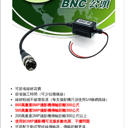
監聽器.麥克風
網路設備
視訊轉換設備
雙絞線傳輸器
雜訊改善器
分配放大器
網路線用水晶頭
網路線
懶人線.同軸線.花線
線頭.插座.延長線.HDMI線
集線盒.防水盒.配線盒
變壓器.避雷器
轉接頭
偽裝嚇阻假監視器. 警示防盜貼紙
行車紀錄器.車用插座配件
電腦工業機殼
可節省線材花費
客訂商品
節省施工時間（可少拉幾條線）
線材較細不破壞裝潢（每支攝影機只須使用1/4條網路線）
800萬畫素8MP攝影機傳輸距離300公尺
500萬畫素5MP攝影機傳輸距離300公尺
200萬畫素2MP攝影機傳輸距離300公尺以上
使用於2MP攝影機可克服多數色斑、干擾問題
可搭配主動式雙絞線傳輸器，傳輸距離更遠