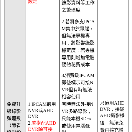
設定
錄影資料等工作
之繁瑣度
2.
若將多支
IPCA
M
集中於電腦，
但無法專機專
用
，
將影響錄影
穩定度
；
若專機
專用則增加電腦
硬體花費成本
3.
消費級
IPCAM
即使標示可接
N
VR
但有時無法
相容使用
只適用
AHD
免費升
1.IPCAM
適
用
有時無法外接
N
DVR
，接滿
NVR
或
AHD
級錄影
VR
多路錄影
，
AHD
攝影機
DVR
頻道數
只能本機
SD
卡
後，
無法
免
2.
若
搭配
AHD
（節省
或使用電腦
錄
DVR
除可接
費再
擴充增