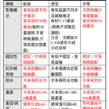
價格
較高
便宜
中等
影像顯
會有延遲不同
會有延遲不同步
可即時顯示
示
步情況
且跳格情況
現場畫面
最高每秒
30
個
每秒
5~15
畫面
最高每秒
30
個畫面
畫面
(
每秒
30
(
跳格不流暢且
漏錄
)
畫面時
,
不會
注意：消費級
IP
跳格漏錄
,
只
CAM
通常不標
是延遲出現畫
示此規格
面
)
穩定性
穩定，可長時
有些不穩定，容
穩定，可長
間錄影
易當機
時間錄影
紅外線
有長距離紅外
大多僅適合近距
有長距離紅
夜視
線機種
離攝影
外線機種
防水
大多有防水功
大多無防水功能
大多有防水
能
功能
畫素
大多為
200~80
大多為
100
~300
大多為
200~
0
萬畫素
萬畫素
800
萬畫素
畫質
/
碼
即時畫面不
通常
可調
64K
通常僅
可調
64K
流
壓縮無損畫