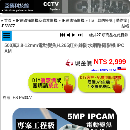
»
首頁
»
IP網路攝影機及錄放影機
»
IP網路攝影機
»
HS
您的帳號
|
購物籃
|
-P5337Z
結帳
總共
27
項商品在此目錄
500萬2.8-12mm電動變焦H.265紅外線防水網路攝影機 IPC
商品目錄
AM
限時促銷特惠專案
NT$ 2,999
IP網路攝影機及錄放影機
-
IP網路攝影機
about USD$ 93.50
-
網路錄放影機NVR
AHD DVR數位錄放影機
AHD半球型(適用屋內)
AHD中小型紅外線攝影機(適用騎樓、室內外)
AHD防護罩型攝影機(適用屋外，紅外線照射
料號: HS-P5337Z
距離遠）
AHD特殊功能型攝影機
旋轉型攝影機.旋轉台
傳統高解析攝影機
鏡頭
投光設備