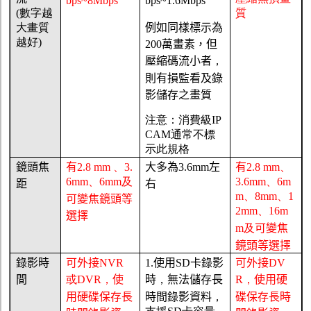
bps~
8M
bps
bps~
1.6M
bps
(
數字越
質
大畫質
例如同樣標示為
越好
)
200
萬畫素，但
壓縮碼流小者
，
則有損監看及錄
影儲存之畫質
注意：消費級
IP
CAM
通常不標
示此規格
鏡頭焦
有
2.8 m
m
、
3.
大多為
3.6
m
m
左
有
2.8 mm
、
6m
m
、
6m
m
及
3.6m
m
、
6m
距
右
m
、
8m
m
、
1
可變焦鏡頭等
2m
m
、
16m
選擇
m
及
可變焦
鏡頭等選擇
錄影時
可外接
NVR
1.
使用
SD
卡錄影
可外接
DV
間
或DVR
，
使
時
，
無法儲存長
R
，
使用硬
用硬碟保存長
時間錄影資料
，
碟保存長時