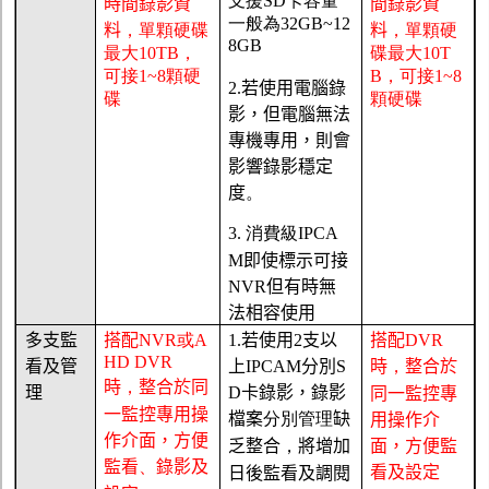
支援
SD
卡容量
時間錄影資
間錄影資
一般為
32GB~
12
料
，單顆硬碟
料
，單顆硬
8G
B
最大
10TB
，
碟最大
10T
可接
1~8
顆硬
B
，可接
1~8
2.
若使用電腦錄
碟
顆硬碟
影，但電腦無法
專機專用，則會
影響錄影穩定
度
。
3.
消費級
IPCA
M
即使標示可接
NVR
但有時無
法相容使用
多支監
搭配
NVR
或
A
1.
若使用
2
支以
搭配
DVR
HD DVR
看及管
上
IPCAM
分別
S
時
，
整合於
時
，
整合於同
理
D
卡錄影，錄影
同一監控專
一監控專用操
檔案
分別管理
缺
用操作介
作介面，方便
乏整合
，
將增加
面，方便監
監看
、
錄影及
看及設定
日後監看及調閱