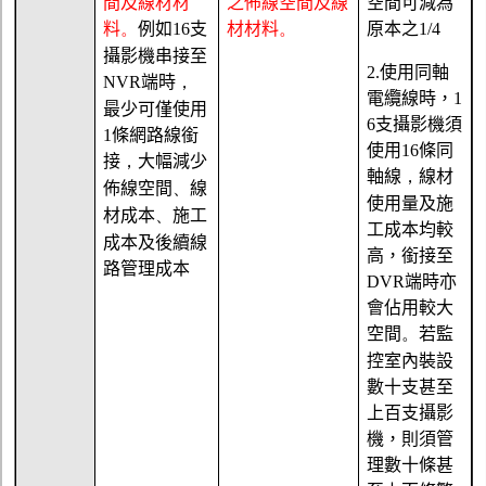
間及線材材
之佈線空間及線
空間可減為
料
。
例如
16
支
材材料
。
原本之
1/
4
攝影機串接至
2.
使用同軸
NVR
端時
，
電纜線時，
1
最少可僅使用
6
支攝影機須
1
條網路線銜
使用
1
6
條同
接
，
大幅減少
軸線
，
線材
佈線空間
、
線
使用量及施
材成本
、
施工
工成本均較
成本及後續線
高，銜接至
路管理成本
DVR
端時亦
會佔用較大
空間
。
若監
控室內裝設
數十支甚至
上百支攝影
機，則須管
理數十條甚