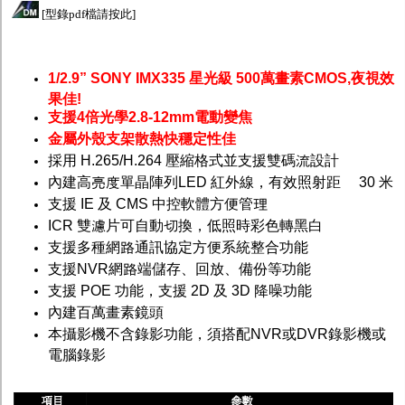
[
型錄pdf檔請按此
]
1/2.9” SONY IMX335 星光級 500萬畫素
CMOS,夜視效
果佳!
支援4倍光學2.8-12mm電動變焦
金屬外殼支架散熱快穩定性佳
採用 H.265/H.264 壓縮格式並支援雙碼流設計
內建高亮度單晶陣列LED 紅外線，有效照射距離 30 米
支援 IE 及 CMS 中控軟體方便管理
ICR 雙濾片可自動切換，低照時彩色轉黑白
支援多種網路通訊協定方便系統整合功能
支援NVR網路端儲存、回放、備份等功能
支援 POE 功能，支援 2D 及 3D 降噪功能
內建百萬畫素鏡頭
本攝影機不含錄影功能，須搭配
NVR
或
DVR
錄影機或
電腦錄影