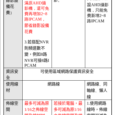
影。
錄影設
滿原
AHD
攝
設
AHD
攝影
備花
影機，還可免
機，只能免
費
）
費再增加
2~8
費新增
2~8
路
IPCAM
，
路
IPCAM
節省錄影設備
花費
3.
若搭配
NVR
則頻道數不
變，例如
8
路
NVR
可接
8
路
I
PCAM
資訊安
可使用區域網路保護資訊安全
全
使用線
網路線
網路線
、
同
材
軸線
、
懶人
線
佈線空
最多可減為原
若接於電腦，最
1.
使用網路
間
1/16
之佈線空
多可減為原
1/16
線時，佈線