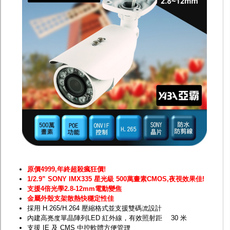
防護罩及支架
多路攝影機單軸傳輸
監聽器.麥克風
網路設備
視訊轉換設備
雙絞線傳輸器
雜訊改善器
分配放大器
網路線用水晶頭
網路線
懶人線.同軸線.花線
線頭.插座.延長線.HDMI線
集線盒.防水盒.配線盒
變壓器.避雷器
轉接頭
偽裝嚇阻假監視器. 警示防盜貼紙
行車紀錄器.車用插座配件
原價4999,年終超殺瘋狂價!
電腦工業機殼
1/2.9” SONY IMX335 星光級 500萬畫素
CMOS,夜視效果佳!
客訂商品
支援4倍光學2.8-12mm電動變焦
金屬外殼支架散熱快穩定性佳
採用 H.265/H.264 壓縮格式並支援雙碼流設計
內建高亮度單晶陣列LED 紅外線，有效照射距離 30 米
支援 IE 及 CMS 中控軟體方便管理