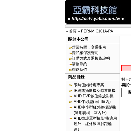
»
首頁
»
PERI-MIC101A-PA
關於本公司
營業時間．交通指南
隱私權保護聲明
訂購方式及退換貨說明
購物條約
聯絡我們
商品目錄
對不
限時促銷特惠專案
再試
IP網路攝影機及錄放影機
AHD DVR數位錄放影機
AHD半球型(適用屋內)
AHD中小型紅外線攝影機
(適用騎樓、室內外)
AHD防護罩型攝影機(適用
屋外，紅外線照射距離
遠）