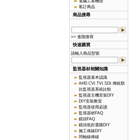
電腦工業機殼
客訂商品
商品搜尋
>> 進階搜尋
快速購買
請輸入商品型號.
監視器材相關知識
監視器基本認識
AHD.CVI.TVI.SDI.傳統類
比監視器系統比較
監視器主機安裝DIY
DIY安裝教室
監視器使用必讀
監視器材FAQ
鏡頭FAQ
鏡頭焦距選購DIY
施工佈線DIY
同軸線佈線