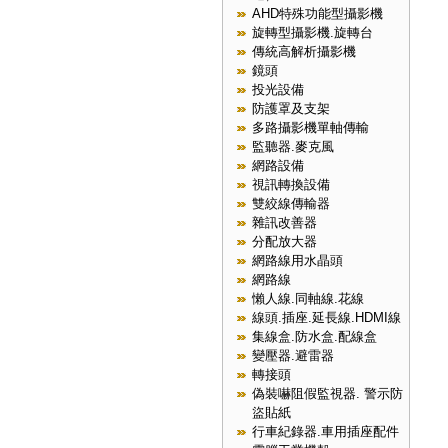
AHD特殊功能型攝影機
旋轉型攝影機.旋轉台
傳統高解析攝影機
鏡頭
投光設備
防護罩及支架
多路攝影機單軸傳輸
監聽器.麥克風
網路設備
視訊轉換設備
雙絞線傳輸器
雜訊改善器
分配放大器
網路線用水晶頭
網路線
懶人線.同軸線.花線
線頭.插座.延長線.HDMI線
集線盒.防水盒.配線盒
變壓器.避雷器
轉接頭
偽裝嚇阻假監視器. 警示防
盜貼紙
行車紀錄器.車用插座配件