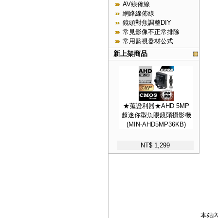
AV線佈線
網路線佈線
鏡頭對焦調整DIY
常見影像不正常排除
常用監視器材公式
新上架商品
★蒐證利器★AHD 5MP
超迷你型魚眼鏡頭攝影機
(MIN-AHD5MP36KB)
NT$ 1,299
本站