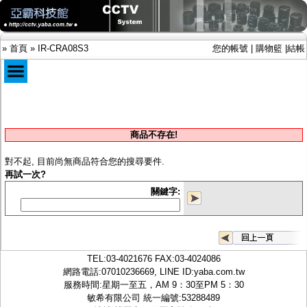
»
首頁
»
IR-CRA08S3
您的帳號
|
購物籃
|
結帳
商品目錄
限時促銷特惠專案
商品不存在!
IP網路攝影機及錄放影機
AHD DVR數位錄放影機
對不起, 目前尚無商品符合您的搜尋要件.
AHD半球型(適用屋內)
再試一次?
AHD中小型紅外線攝影機(適用騎樓、室內外)
關鍵字:
AHD防護罩型攝影機(適用屋外，紅外線照射
距離遠）
AHD特殊功能型攝影機
旋轉型攝影機.旋轉台
傳統高解析攝影機
TEL:
03-4021676
FAX:03-4024086
鏡頭
網路電話:07010236669, LINE ID:
yaba.com.tw
投光設備
服務時間:星期一至五，AM 9：30至PM 5：30
防護罩及支架
敏希有限公司 統一編號:53288489
多路攝影機單軸傳輸