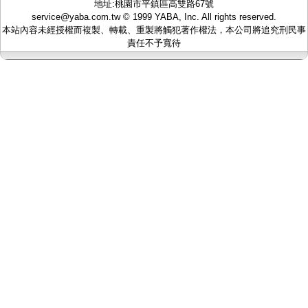
地址:桃園市平鎮區高雙路67號
監聽器.麥克風
service@yaba.com.tw
© 1999
YABA
, Inc. All rights reserved.
網路設備
本站內容未經授權而複製、轉載、重製將觸犯著作權法，本公司將追究刑民事
視訊轉換設備
責任不予寬待
雙絞線傳輸器
雜訊改善器
分配放大器
網路線用水晶頭
網路線
懶人線.同軸線.花線
線頭.插座.延長線.HDMI線
集線盒.防水盒.配線盒
變壓器.避雷器
轉接頭
偽裝嚇阻假監視器. 警示防盜貼紙
行車紀錄器.車用插座配件
電腦工業機殼
客訂商品