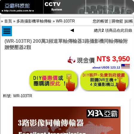
»
首頁
»
多路攝影機單軸傳輸
»
WR-103TR
您的帳號
|
購物籃
|
結帳
總共
2
項商品在此目錄
(WR-103TR) 200萬3頻道單軸傳輸器3路攝影機同軸傳輸附
贈變壓器2顆
商品目錄
限時促銷特惠專案
NT$ 3,950
IP網路攝影機及錄放影機
about USD$ 123.12
AHD DVR數位錄放影機
AHD半球型(適用屋內)
AHD中小型紅外線攝影機(適用騎樓、室內外)
AHD防護罩型攝影機(適用屋外，紅外線照射
距離遠）
料號: WR-103TR
AHD特殊功能型攝影機
旋轉型攝影機.旋轉台
傳統高解析攝影機
鏡頭
投光設備
防護罩及支架
多路攝影機單軸傳輸