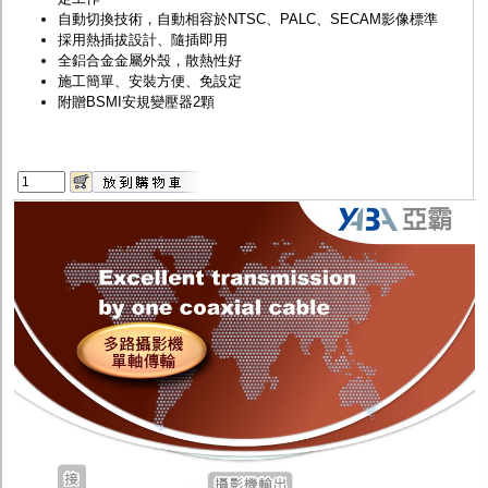
自動切換技術，自動相容於NTSC、PALC、SECAM影像標準
採用熱插拔設計、隨插即用
全鋁合金金屬外殼，散熱性好
施工簡單、安裝方便、免設定
附贈BSMI安規變壓器2顆