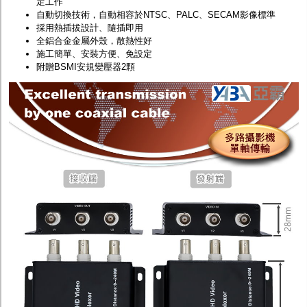
定工作
自動切換技術，自動相容於NTSC、PALC、SECAM影像標準
採用熱插拔設計、隨插即用
全鋁合金金屬外殼，散熱性好
施工簡單、安裝方便、免設定
附贈BSMI安規變壓器2顆