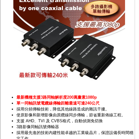
監聽器.麥克風
網路設備
視訊轉換設備
雙絞線傳輸器
雜訊改善器
分配放大器
網路線用水晶頭
網路線
懶人線.同軸線.花線
線頭.插座.延長線.HDMI線
集線盒.防水盒.配線盒
變壓器.避雷器
轉接頭
偽裝嚇阻假監視器. 警示防盜貼紙
行車紀錄器.車用插座配件
電腦工業機殼
客訂商品
最新機種支援3路同軸解析度200萬畫素1080p
單一同軸訊號電纜線傳輸距離最遠可達240公尺
採用分頻傳輸技術，降低其他線路造成的雜訊干擾。
使原影像和新增影像由原纜線同步傳輸，節省重新佈線工程。
支援 AHD、TVI 及 CVBS格式，自動偵測免切換
3路影像同軸訊號傳輸器
採用最先進的技術內建性能卓越的工業級晶片，保證設備長時間穩
定工作