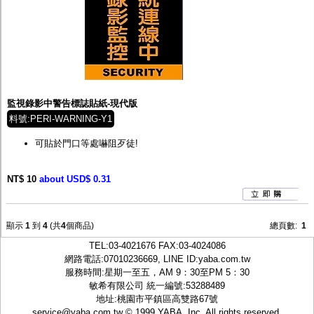
監視錄影中警告標誌貼紙-現代版
料號:PERI-WARNING-Y1
可貼於門口等處嚇阻歹徒!
NT$ 10
about USD$ 0.31
顯示
1
到
4
(共
4
個商品)
總頁數:
1
TEL:
03-4021676
FAX:03-4024086
網路電話:07010236669, LINE ID:
yaba.com.tw
服務時間:星期一至五，AM 9：30至PM 5：30
敏希有限公司 統一編號:53288489
地址:桃園市平鎮區高雙路67號
service@yaba.com.tw
© 1999
YABA
, Inc. All rights reserved.