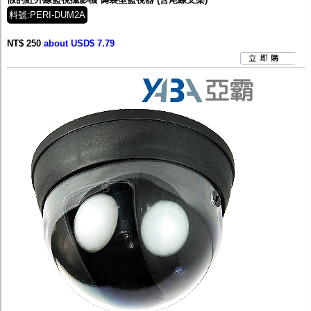
料號:PERI-DUM2A
NT$ 250
about USD$ 7.79