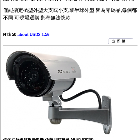
監聽器.麥克風
網路設備
僅能指定槍型外型大支或小支,或半球外型,皆為零碼品,每個都
視訊轉換設備
不同,可現場選購,郵寄無法挑款
雙絞線傳輸器
雜訊改善器
分配放大器
NT$ 50
about USD$ 1.56
網路線用水晶頭
網路線
懶人線.同軸線.花線
線頭.插座.延長線.HDMI線
集線盒.防水盒.配線盒
變壓器.避雷器
轉接頭
偽裝嚇阻假監視器. 警示防盜貼紙
行車紀錄器.車用插座配件
電腦工業機殼
客訂商品
假的紅外線監視攝影機 偽裝型監視器 (含尾線支架)