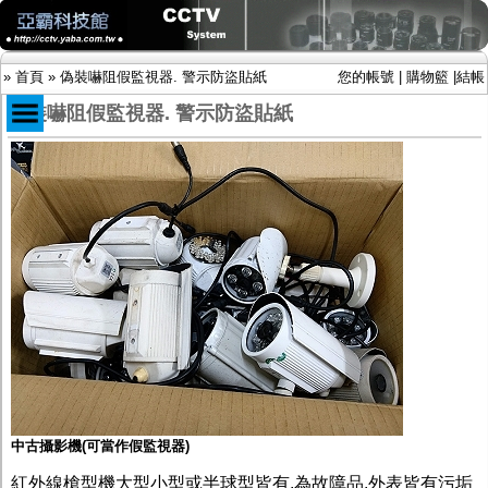
»
首頁
»
偽裝嚇阻假監視器. 警示防盜貼紙
您的帳號
|
購物籃
|
結帳
偽裝嚇阻假監視器. 警示防盜貼紙
商品目錄
限時促銷特惠專案
IP網路攝影機及錄放影機
AHD DVR數位錄放影機
AHD半球型(適用屋內)
AHD中小型紅外線攝影機(適用騎樓、室內外)
AHD防護罩型攝影機(適用屋外，紅外線照射
距離遠）
AHD特殊功能型攝影機
旋轉型攝影機.旋轉台
傳統高解析攝影機
鏡頭
投光設備
中古攝影機(可當作假監視器)
防護罩及支架
多路攝影機單軸傳輸
紅外線槍型機大型小型或半球型皆有,為故障品.外表皆有污垢