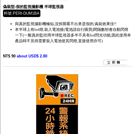
偽裝型-假的監視攝影機 半球監視器
料號:PERI-DUM1BA
與真的監視攝影機極似,沒拆開看不出來是假的,偽裝效果佳!!
本半球上有led燈,裝入電池後(電池請自行購買)間隔數秒會自動閃燈
一下(一般真的監控用半球監視器多半不具有led閃光功能,因此使用本
產品時不見得需要裝入電池使其閃燈,直接使用亦可)
NT$ 90
about USD$ 2.80