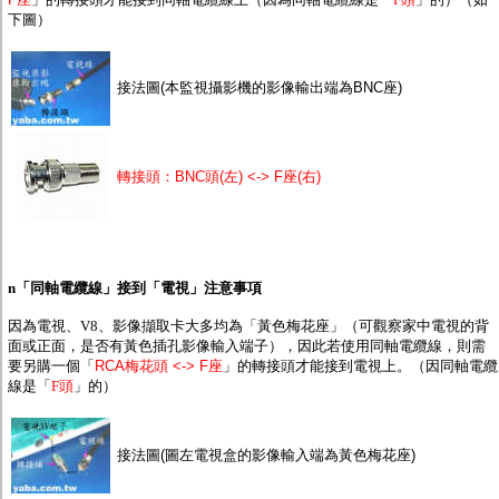
下圖）
接法圖(本監視攝影機的影像輸出端為BNC座)
轉接頭：BNC頭(左) <-> F座(右)
n
「同軸電纜線」接到「電視」注意事項
因為電視、V8、影像擷取卡大多均為「黃色梅花座」
（可觀察家中電視的背
面或正面，是否有黃色插孔影像輸入端子）
，因此若使用同軸電纜線，則需
要另購一個「
RCA梅花頭 <-> F座
」的轉接頭才能接到電視上。（因同軸電纜
線是「
F頭
」的）
接法圖(圖左電視盒的影像輸入端為黃色梅花座)