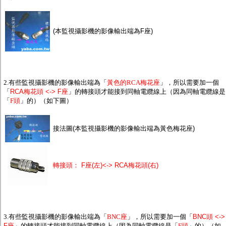
監聽器.麥克風
網路設備
視訊轉換設備
(本監視攝影機的影像輸出端為F座)
雙絞線傳輸器
雜訊改善器
分配放大器
網路線用水晶頭
網路線
懶人線.同軸線.花線
2.有些監視攝影機的影像輸出端為「
黃色的RCA梅花座
」，所以需要加一個
線頭.插座.延長線.HDMI線
「
RCA梅花頭 <-> F座
」的轉接頭才能接到同軸電纜線上（因為同軸電纜線是
集線盒.防水盒.配線盒
「
F頭
」的）（如下圖）
變壓器.避雷器
轉接頭
接法圖(本監視攝影機的影像輸出端為黃色梅花座)
偽裝嚇阻假監視器. 警示防盜貼紙
行車紀錄器.車用插座配件
電腦工業機殼
客訂商品
轉接頭： F座(左)<-> RCA梅花頭(右)
3.有些監視攝影機的影像輸出端為「
BNC座
」，所以需要加一個「
BNC頭 <->
F座
」的轉接頭才能接到同軸電纜線上（因為同軸電纜線是「
F頭
」的）（如