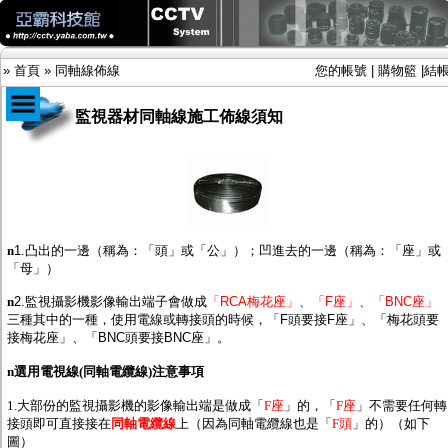
»
首頁
»
同軸線佈線
您的帳號
|
購物籃
|
結
監視器材同軸線施工佈線須知
商品目錄
限時促銷特惠專案
IP網路攝影機及錄放影機
AHD DVR數位錄放影機
AHD半球型(適用屋內)
n
1.凸出的一邊（稱為：「頭」或「公」）；凹進去的一邊（稱為：「座」或
AHD中小型紅外線攝影機(適用騎樓、室內外)
「母」）
AHD防護罩型攝影機(適用屋外，紅外線照射
n
2.監視攝影機影像輸出端子會做成
「RCA梅花座」
、
「F座」
、
「BNC座」
距離遠）
三種其中的一種，使用電線或轉接頭的時候，「F頭要接F座」、「梅花頭要
AHD特殊功能型攝影機
接梅花座」、「BNC頭要接BNC座」。
旋轉型攝影機.旋轉台
傳統高解析攝影機
n
選用電視線(同軸電纜線)注意事項
鏡頭
投光設備
1.大部份的監視攝影機的影像輸出端是做成「
F座
」的，「
F座
」不需要任何轉
防護罩及支架
接頭即可直接接在
同軸電纜線
上（因為同軸電纜線也是「
F頭
」的）（如下
多路攝影機單軸傳輸
圖）