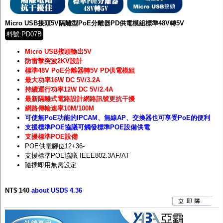
Micro USB接頭5V隔離型PoE分離器PD供電模組標準48V轉5V
料號:PD07B
Micro USB接頭輸出5V
防雷擊突波2KV設計
標準48V PoE分離器轉5V PD供電模組
最大功率16W DC 5V/3.2A
持續運行功率12W DC 5V/2.4A
最新隔離式電路設計網路訊號更抗干擾
網路傳輸速率10M/100M
可使無PoE功能的IPCAM、無線AP、交換器也可享受PoE的便利
支援標準POE協議可觸發標準POE設備供電
支援標準POE設備
POE供電腳位12+36-
支援標準POE協議 IEEE802.3AF/AT
隨插即用無需設定
NT$ 140
about USD$ 4.36