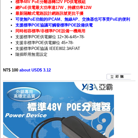
標準48V PoE分離器轉12V PD供電模組
總PoE供電最大功率達17W，持續功率12W
最新隔離式電路設計網路訊號更抗干擾
可使無PoE功能的IPCAM、無線AP、交換器也可享受PoE的便利
支援標準POE協議可觸發標準POE設備供電
同時相容標準/非標準PO
E
設備一機兩用
支援標準
POE
供電腳位
12+36-&45+78-
支援非標準
POE
供電腳位
45+78-
支援標準POE協議 IEEE802.3AF/AT
隨插即用無需設定
NT$ 100
about USD$ 3.12