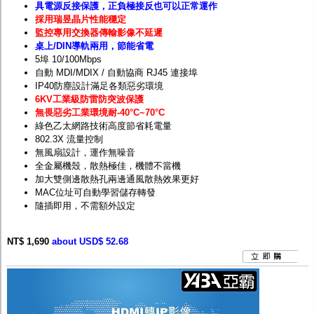
具電源反接保護，正負極接反也可以正常運作
採用瑞昱晶片性能穩定
監控專用交換器傳輸影像不延遲
桌上/DIN導軌兩用，節能省電
5埠 10/100Mbps
自動 MDI/MDIX / 自動協商 RJ45 連接埠
IP40防塵設計滿足各類惡劣環境
6KV工業級防雷防突波保護
無畏惡劣工業環境耐
-40
°C~70°C
綠色乙太網路技術高度節省耗電量
802.3X 流量控制
無風扇設計，運作無噪音
全金屬機殼，散熱極佳，機體不當機
加大雙側邊散熱孔兩邊通風散熱效果更好
MAC位址可自動學習儲存轉發
隨插即用，不需額外設定
NT$ 1,690
about USD$ 52.68