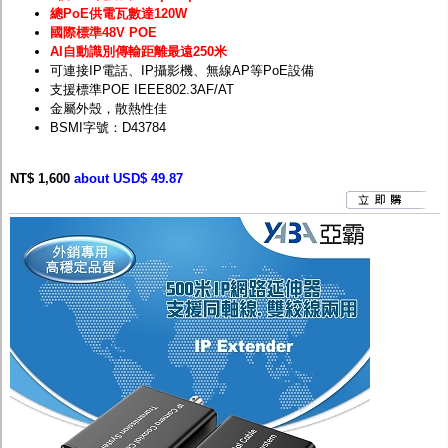
總PoE供電瓦數達120W
國際標準48V POE
AI自動識別傳輸距離最遠250米
可連接IP電話、IP攝影機、無線AP等PoE設備
支援標準POE IEEE802.3AF/AT
金屬外殼，散熱性佳
BSMI字號：D43784
NT$ 1,600
about USD$ 49.87