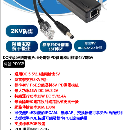
DC接頭5V隔離型PoE分離器PD供電模組標準48V轉5V
料號:PD05B
通用DC 5.5*2.1接頭輸出5V
防雷擊突波2KV設計
標準48V PoE分離器轉5V PD供電模組
最大功率16W DC 5V/3.2A
持續運行功率12W DC 5V/2.4A
最新隔離式電路設計網路訊號更抗干擾
網路傳輸速率10M/100M
可使無PoE功能的IPCAM、無線AP、交換器也可享受PoE的便利
支援標準POE協議可觸發標準POE設備供電
支援標準POE設備
POE供電腳位12+36-