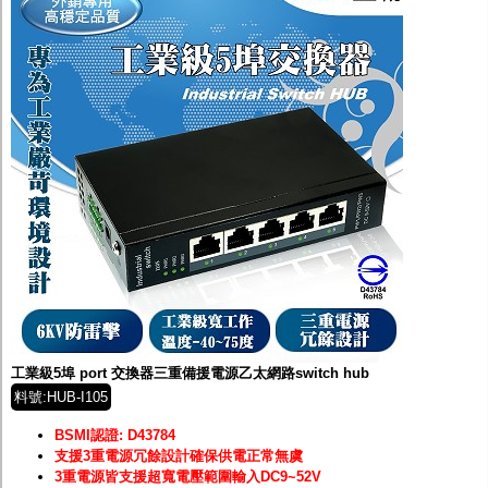
工業級5埠 port 交換器三重備援電源乙太網路switch hub
料號:HUB-I105
BSMI認證: D43784
支援3重電源冗餘設計確保供電正常無虞
3重電源皆支援超寬電壓範圍輸入DC9~52V