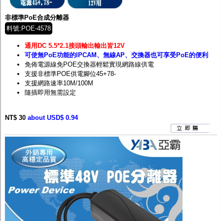
非標準PoE合成分離器
料號:POE-4578
通用DC 5.5*2.1接頭輸出輸出皆12V
可使無PoE功能的IPCAM、無線AP、交換器也可享受PoE的便利
免佈電源線免POE交換器輕鬆實現網路線供電
支援非標準POE供電腳位45+78-
支援網路速率10M/100M
隨插即用無需設定
NT$ 30
about USD$ 0.94