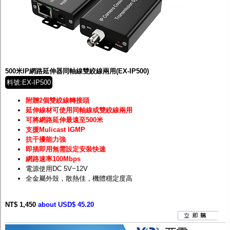
500米IP網路延伸器同軸線雙絞線兩用(EX-IP500)
料號:EX-IP500
附贈2個雙絞線轉接頭
延伸線材可使用同軸線或雙絞線兩用
可將網路延伸最遠至500米
支援Mulicast IGMP
抗干擾能力強
即插即用無需設定安裝快速
網路速率100Mbps
電源使用DC 5V~12V
全金屬外殼，散熱佳，機體穩定度高
NT$ 1,450
about USD$ 45.20