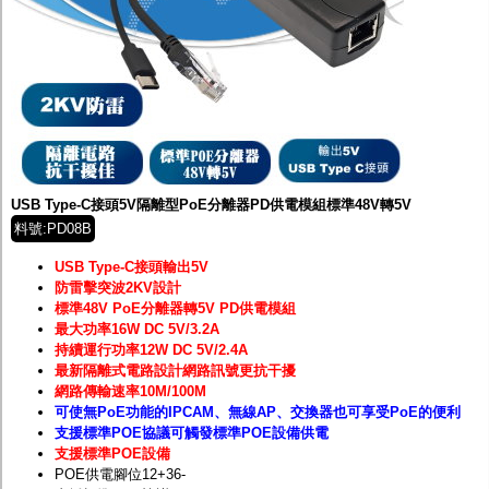
USB Type-C接頭5V隔離型PoE分離器PD供電模組標準48V轉5V
料號:PD08B
USB Type-C接頭輸出5V
防雷擊突波2KV設計
標準48V PoE分離器轉5V PD供電模組
最大功率16W DC 5V/3.2A
持續運行功率12W DC 5V/2.4A
最新隔離式電路設計網路訊號更抗干擾
網路傳輸速率10M/100M
可使無PoE功能的IPCAM、無線AP、交換器也可享受PoE的便利
支援標準POE協議可觸發標準POE設備供電
支援標準POE設備
POE供電腳位12+36-