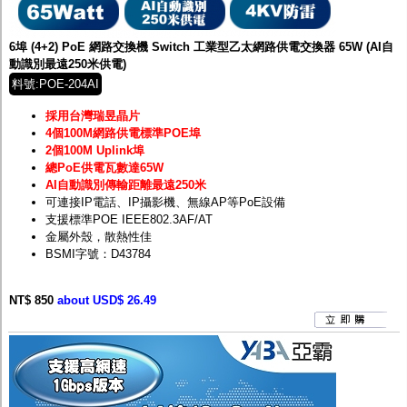
監聽器.麥克風
網路設備
視訊轉換設備
6埠 (4+2) PoE 網路交換機 Switch 工業型乙太網路供電交換器 65W (AI自
雙絞線傳輸器
動識別最遠250米供電)
雜訊改善器
料號:POE-204AI
分配放大器
網路線用水晶頭
採用台灣瑞昱晶片
網路線
4個100M網路供電標準POE埠
懶人線.同軸線.花線
2個100M Uplink埠
線頭.插座.延長線.HDMI線
總PoE供電瓦數達65W
集線盒.防水盒.配線盒
AI自動識別傳輸距離最遠250米
變壓器.避雷器
可連接IP電話、IP攝影機、無線AP等PoE設備
轉接頭
支援標準POE IEEE802.3AF/AT
偽裝嚇阻假監視器. 警示防盜貼紙
金屬外殼，散熱性佳
行車紀錄器.車用插座配件
BSMI字號：D43784
電腦工業機殼
客訂商品
NT$ 850
about USD$ 26.49