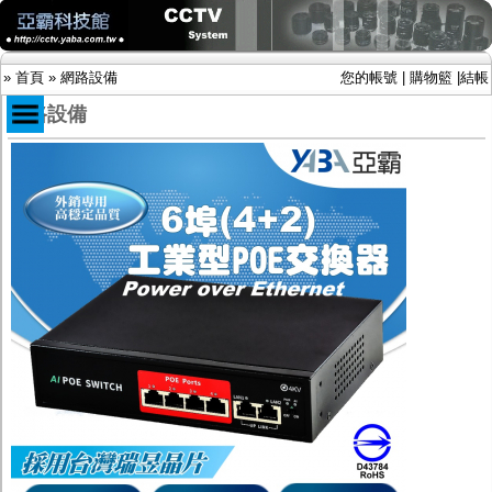
»
首頁
»
網路設備
您的帳號
|
購物籃
|
結帳
網路設備
商品目錄
限時促銷特惠專案
IP網路攝影機及錄放影機
AHD DVR數位錄放影機
AHD半球型(適用屋內)
AHD中小型紅外線攝影機(適用騎樓、室內外)
AHD防護罩型攝影機(適用屋外，紅外線照射
距離遠）
AHD特殊功能型攝影機
旋轉型攝影機.旋轉台
傳統高解析攝影機
鏡頭
投光設備
防護罩及支架
多路攝影機單軸傳輸