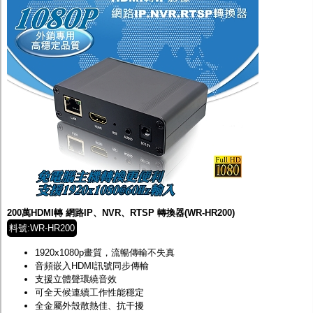
200萬HDMI轉 網路IP、NVR、RTSP 轉換器(WR-HR200)
料號:WR-HR200
1920x1080p畫質，流暢傳輸不失真
音頻嵌入HDMI訊號同步傳輸
支援立體聲環繞音效
可全天候連續工作性能穩定
全金屬外殼散熱佳、抗干擾