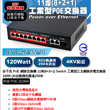
全千兆 PoE 網路交換機 11埠(8+2+1) Switch 工業型乙太網路供電交換器
120W (AI自動識別最遠250米
料號:POE-2G08AI
採用台灣瑞昱晶片
最新11埠全千兆機種
8個1Gbps網路供電標準POE埠
2個1Gbps Uplink埠
1個SFP光纖埠1Gbps Uplink