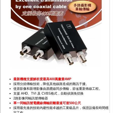
監聽器.麥克風
網路設備
視訊轉換設備
雙絞線傳輸器
雜訊改善器
分配放大器
網路線用水晶頭
網路線
懶人線.同軸線.花線
線頭.插座.延長線.HDMI線
集線盒.防水盒.配線盒
變壓器.避雷器
轉接頭
偽裝嚇阻假監視器. 警示防盜貼紙
行車紀錄器.車用插座配件
電腦工業機殼
客訂商品
最新機種支援解析度最高400萬畫素4MP
採用分頻傳輸技術，降低其他線路造成的雜訊干擾。
使原影像和新增影像由原纜線同步傳輸，節省重新佈線工程。
支援 AHD、TVI 及 CVBS格式，自動偵測免切換
2路影像同軸訊號傳輸器
單一同軸訊號電纜線傳輸距離最遠可達500公尺
採用最先進的技術內建性能卓越的工業級晶片，保證設備長時間穩
定工作