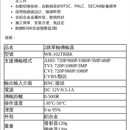
定工作
自動切換技術，自動相容於NTSC、PALC、SECAM影像標準
採用熱插拔設計、隨插即用
全鋁合金金屬外殼，散熱性好
施工簡單、安裝方便、免設定
附贈BSMI安規變壓器2顆
規格：
品名
2路單軸傳輸器
型號
WR-102TRBK
AHD: 720P/960P/1080P/3MP/4MP
支援傳輸模式
TVI: 720P/1080P/3MP
CVI: 720P/960P/1080P
CVBS/類比
輸出輸入介面
BNC 接頭
電源
DC 12V/0.5-1A
傳輸距離
0-500米
操作溫度
-30°C-50°C
溼度
0 to 95%
外殼
鋁合金
發射器120g
重量
接收器120g