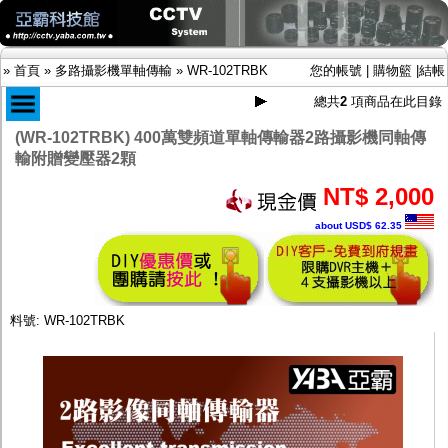
»
首頁
»
多路攝影機單軸傳輸
»
WR-102TRBK
您的帳號
|
購物籃
|
結帳
總共
2
項商品在此目錄
(WR-102TRBK) 400萬雙頻道單軸傳輸器2路攝影機同軸傳
輸附贈變壓器2顆
商品目錄
限時促銷特惠專案
NT$ 2,000
IP網路攝影機及錄放影機
about USD$ 62.35
AHD DVR數位錄放影機
AHD半球型(適用屋內)
AHD中小型紅外線攝影機(適用騎樓、室內外)
AHD防護罩型攝影機(適用屋外，紅外線照射
距離遠）
料號: WR-102TRBK
AHD特殊功能型攝影機
旋轉型攝影機.旋轉台
傳統高解析攝影機
鏡頭
投光設備
防護罩及支架
多路攝影機單軸傳輸