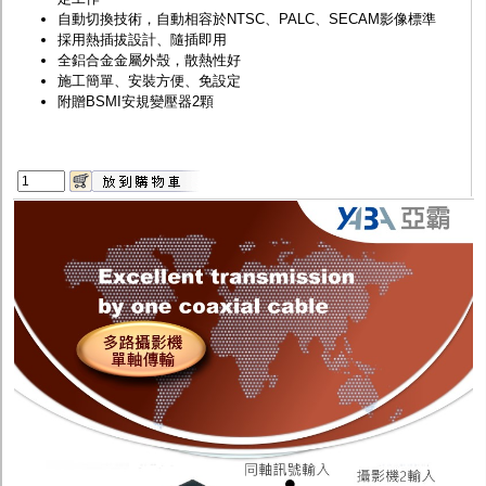
自動切換技術，自動相容於NTSC、PALC、SECAM影像標準
採用熱插拔設計、隨插即用
全鋁合金金屬外殼，散熱性好
施工簡單、安裝方便、免設定
附贈BSMI安規變壓器2顆