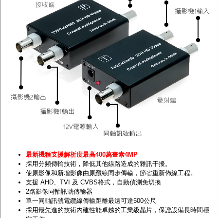
最新機種支援解析度最高400萬畫素4MP
採用分頻傳輸技術，降低其他線路造成的雜訊干擾。
使原影像和新增影像由原纜線同步傳輸，節省重新佈線工程。
支援 AHD、TVI 及 CVBS格式，自動偵測免切換
2路影像同軸訊號傳輸器
單一同軸訊號電纜線傳輸距離最遠可達500公尺
採用最先進的技術內建性能卓越的工業級晶片，保證設備長時間穩