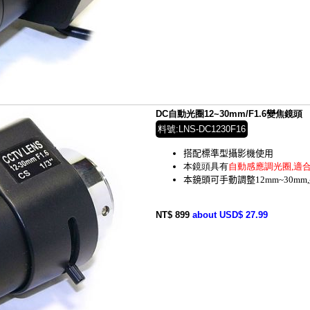
DC自動光圈12~30mm/F1.6變焦鏡頭
料號:LNS-DC1230F16
搭配標準型攝影機使用
本鏡頭具有
自動感應調光圈,
適
本鏡頭可手動調整12mm~30m
NT$ 899
about USD$ 27.99