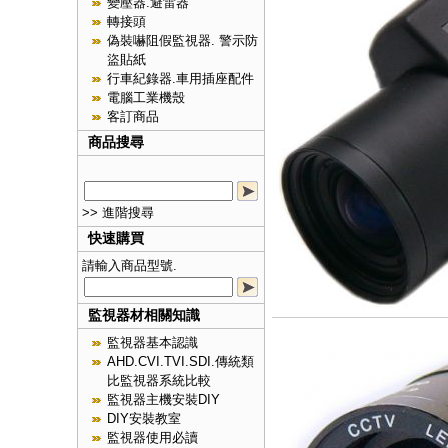
變壓器.避雷器
轉接頭
偽裝嚇阻假監視器. 警示防
盜貼紙
行車紀錄器.車用插座配件
電腦工業機殼
客訂商品
商品搜尋
>> 進階搜尋
快速購買
請輸入商品型號.
監視器材相關知識
監視器基本認識
AHD.CVI.TVI.SDI.傳統類
比監視器系統比較
監視器主機安裝DIY
DIY安裝教室
監視器使用必讀