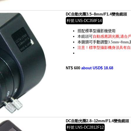
DC自動光圈3.5~8mm/F1.4變焦鏡頭
料號:LNS-DC358F14
搭配標準型攝影機使用
本鏡頭可
自動感應調光圈
,
適合
本鏡頭可手動調整3.5mm~8mm
注意！標準型攝影機身須具有自
NT$ 600
about USD$ 18.68
DC自動光圈2.8~12mm/F1.4變焦鏡頭
料號:LNS-DC2812F12