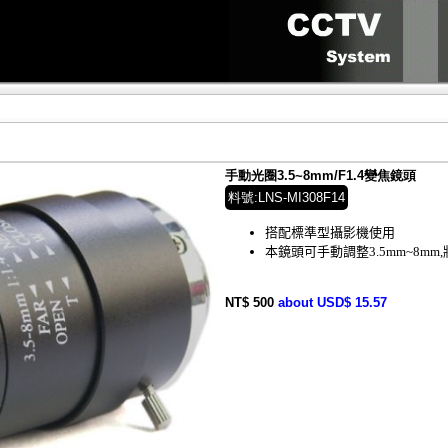
手動光圈3.5~8mm/F1.4變焦鏡頭
料號:LNS-MI308F14
搭配標準型攝影機使用
本鏡頭可手動調整3.5mm~8mm
NT$ 500
about USD$ 15.57