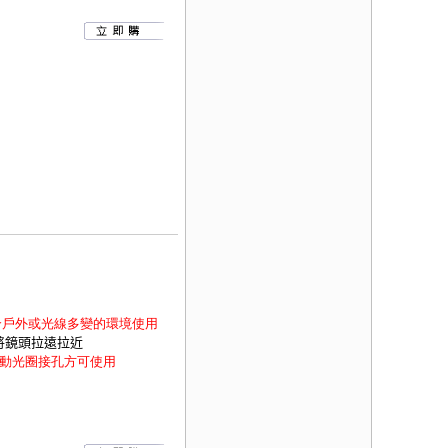
合戶外或光線多變的環境使用
,將鏡頭拉遠拉近
動光圈接孔方可使用