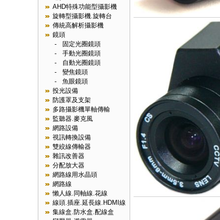
AHD特殊功能型攝影機
旋轉型攝影機.旋轉台
傳統高解析攝影機
鏡頭
-
固定光圈鏡頭
-
手動光圈鏡頭
-
自動光圈鏡頭
-
變焦鏡頭
-
魚眼鏡頭
投光設備
防護罩及支架
多路攝影機單軸傳輸
監聽器.麥克風
網路設備
視訊轉換設備
雙絞線傳輸器
雜訊改善器
分配放大器
網路線用水晶頭
網路線
懶人線.同軸線.花線
線頭.插座.延長線.HDMI線
集線盒.防水盒.配線盒