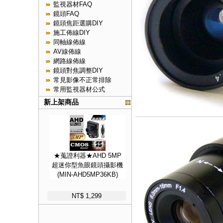
監視器材FAQ
鏡頭FAQ
鏡頭焦距選購DIY
施工佈線DIY
同軸線佈線
AV線佈線
網路線佈線
鏡頭對焦調整DIY
常見影像不正常排除
常用監視器材公式
新上架商品
★蒐證利器★AHD 5MP
超迷你型魚眼鏡頭攝影機
(MIN-AHD5MP36KB)
NT$ 1,299