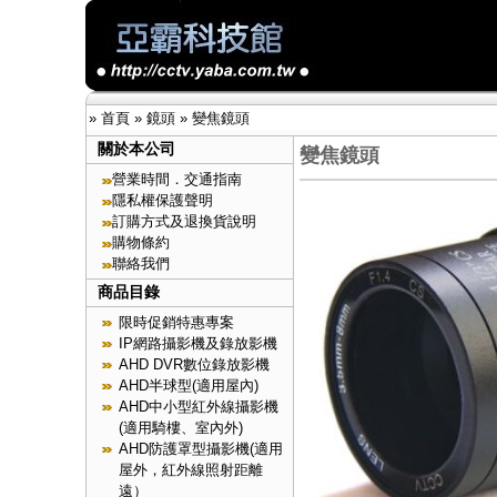
»
首頁
»
鏡頭
»
變焦鏡頭
關於本公司
變焦鏡頭
營業時間．交通指南
隱私權保護聲明
訂購方式及退換貨說明
購物條約
聯絡我們
商品目錄
限時促銷特惠專案
IP網路攝影機及錄放影機
AHD DVR數位錄放影機
AHD半球型(適用屋內)
AHD中小型紅外線攝影機
(適用騎樓、室內外)
AHD防護罩型攝影機(適用
屋外，紅外線照射距離
遠）