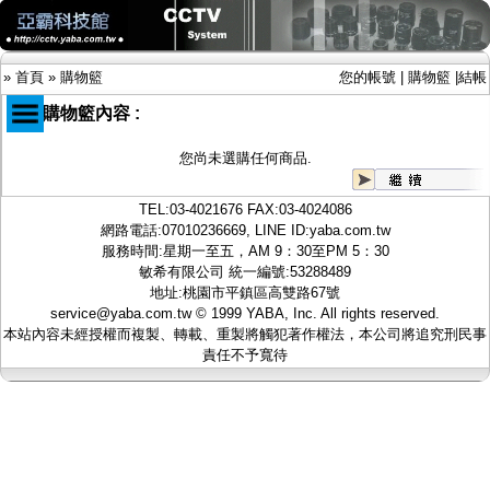
»
首頁
»
購物籃
您的帳號
|
購物籃
|
結帳
您的購物籃內容 :
您尚未選購任何商品.
商品目錄
限時促銷特惠專案
TEL:
03-4021676
FAX:03-4024086
IP網路攝影機及錄放影機
網路電話:07010236669, LINE ID:
yaba.com.tw
AHD DVR數位錄放影機
服務時間:星期一至五，AM 9：30至PM 5：30
AHD半球型(適用屋內)
敏希有限公司 統一編號:53288489
AHD中小型紅外線攝影機(適用騎樓、室內外)
地址:桃園市平鎮區高雙路67號
AHD防護罩型攝影機(適用屋外，紅外線照射
service@yaba.com.tw
© 1999
YABA
, Inc. All rights reserved.
距離遠）
本站內容未經授權而複製、轉載、重製將觸犯著作權法，本公司將追究刑民事
AHD特殊功能型攝影機
責任不予寬待
旋轉型攝影機.旋轉台
傳統高解析攝影機
鏡頭
投光設備
防護罩及支架
多路攝影機單軸傳輸