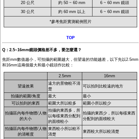
20 公尺
約 50 ~ 60 mm
6 ~ 60 mm 鏡頭
30 公尺
約 60 mm 以上
6 ~ 60 mm 鏡頭
*參考焦距實測範例照片
TOP
Q：2.5~16mm鏡頭價格差不多，要怎麼選？
焦距mm數值越小，可拍攝的範圍越大，但望遠的功能越差，以下先以2.5mm
和16mm這兩個最大和最小鏡頭作比較：
2.5mm
16mm
遠方的景物較不清
望遠效果
可以拍到比較遠的地方
楚
拍攝的範圍/角度
最大
最小
可以拍到的東西
範圍大所以較多
範圍小所以較少
拍攝的東西多，所
拍攝區內每件物體/人物
拍攝的東西少，所以每樣東西
以每樣東西分配到
的大小
分配到的面積較大
的面積較小
拍攝區內每件物體/人物
東西較小所以較不
東西較大所以較清楚
的清晰度
清楚