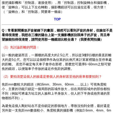
接把攝影機和「控制器」連接使用），用「控制器」控制旋轉台和攝影機，
使「旋轉台」可以上下左右轉動，攝影機鏡頭可以拉遠拉近看，很方便！
（「旋轉台」和「控制器」間要牽一條線）
TOP
Q：常看新聞播放歹徒被錄下的畫面，雖然可以看到歹徒的身材，但臉並不是
看得很清楚，我想在三樓的陽台上架一支攝影機抓刮我車子的歹徒，而且希
望臉能拍得很清楚，請問使用那一種鏡頭比較合適？（我要夜間拍攝）
（1）先討論距離的問題：
以一般的建築而言，一層樓的高度大約2.5公尺，所以從3樓到1樓的垂直距離
大約是5公尺。您可以以這個標準作為估算的比例尺來計算家裡陽台至停車處
的距離。 若您不確定每天車子會停在那裡，那麼您可選擇6~60mm之類可變
焦的鏡頭，以便隨車子停放的遠近作焦距的調整。
（2）要拍清楚這個人的臉還是整個人的身材甚至他的座車都要拍到？
焦距mm數較大的鏡頭（例16mm、30mm、60mm……以上）可視角度較
小，主要的功能只鎖定一個局部的區域作放大，但在局部區域外的部份都拍
不到（例如可將遠方站立的人臉和上半身放大，但人的下半身或他旁邊的景
物都拍不到）。
為避免這個人剛好站在不是你鎖定的那個地方，導致沒拍到全體，最好還是
另外架一支焦距mm數值較小、角度較廣的攝影機（例如3.6mm、4mm、6m