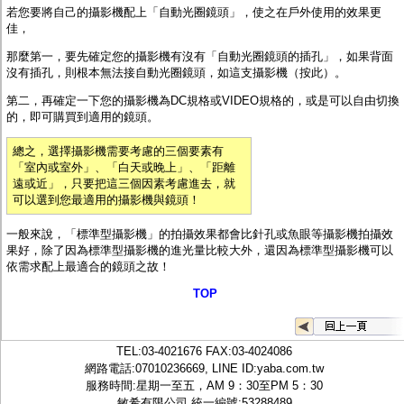
若您要將自己的攝影機配上「自動光圈鏡頭」，使之在戶外使用的效果更
佳，
那麼第一，要先確定您的攝影機有沒有「自動光圈鏡頭的插孔」，如果背面
沒有插孔，則根本無法接自動光圈鏡頭，如
這支攝影機（按此）
。
第二，再確定一下您的攝影機為DC規格或VIDEO規格的，或是可以自由切換
的，即可購買到適用的鏡頭。
總之，選擇攝影機需要考慮的三個要素有
「室內或室外」、「白天或晚上」、「距離
遠或近」，只要把這三個因素考慮進去，就
可以選到您最適用的攝影機與鏡頭！
一般來說，「標準型攝影機」的拍攝效果都會比針孔或魚眼等攝影機拍攝效
果好，除了因為標準型攝影機的進光量比較大外，還因為標準型攝影機可以
依需求配上最適合的鏡頭之故！
TOP
TEL:
03-4021676
FAX:03-4024086
網路電話:07010236669, LINE ID:
yaba.com.tw
服務時間:星期一至五，AM 9：30至PM 5：30
敏希有限公司 統一編號:53288489