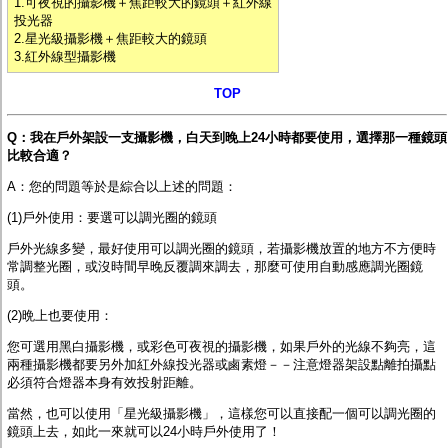
1.可夜視的攝影機＋焦距較大的鏡頭＋紅外線
投光器
2.星光級攝影機＋焦距較大的鏡頭
3.紅外線型攝影機
TOP
Q：我在戶外架設一支攝影機，白天到晚上24小時都要使用，選擇那一種鏡頭
比較合適？
A：您的問題等於是綜合以上述的問題：
(1)戶外使用：要選可以調光圈的鏡頭
戶外光線多變，最好使用可以調光圈的鏡頭，若攝影機放置的地方不方便時
常調整光圈，或沒時間早晚反覆調來調去，那麼可使用
自動感應調光圈鏡
頭
。
(2)晩上也要使用：
您可選用黑白攝影機，或彩色可夜視的攝影機，如果戶外的光線不夠亮，這
兩種攝影機都要另外加
紅外線投光器或鹵素燈
－－注意燈器架設點離拍攝點
必須符合燈器本身有效投射距離。
當然，也可以使用「
星光級攝影機
」，這樣您可以直接配一個可以調光圈的
鏡頭上去，如此一來就可以24小時戶外使用了！