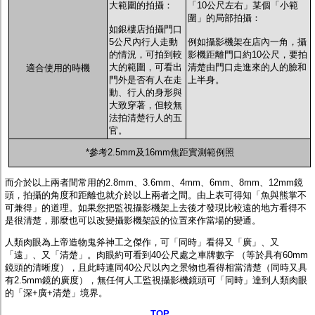
大範圍的拍攝：
「10公尺左右」某個「小範
圍」的局部拍攝：
如銀樓店拍攝門口
5公尺內行人走動
例如攝影機架在店內一角，攝
的情況，可拍到較
影機距離門口約10公尺，要拍
大的範圍，可看出
清楚由門口走進來的人的臉和
適合使用的時機
門外是否有人在走
上半身。
動、行人的身形與
大致穿著，但較無
法拍清楚行人的五
官。
*參考2.5mm及16mm焦距實測範例照
而介於以上兩者間常用的2.8mm、3.6mm、4mm、6mm、8mm、12mm鏡
頭，拍攝的角度和距離也就介於以上兩者之間。由上表可得知「魚與熊掌不
可兼得」的道理。如果您把監視攝影機架上去後才發現比較遠的地方看得不
是很清楚，那麼也可以改變攝影機架設的位置來作當場的變通。
人類肉眼為上帝造物鬼斧神工之傑作，可「同時」看得又「廣」、又
「遠」、又「清楚」。肉眼約可看到40公尺處之車牌數字 （等於具有60mm
鏡頭的清晰度），且此時連同40公尺以內之景物也看得相當清楚（同時又具
有2.5mm鏡的廣度），無任何人工監視攝影機鏡頭可「同時」達到人類肉眼
的「深+廣+清楚」境界。
TOP