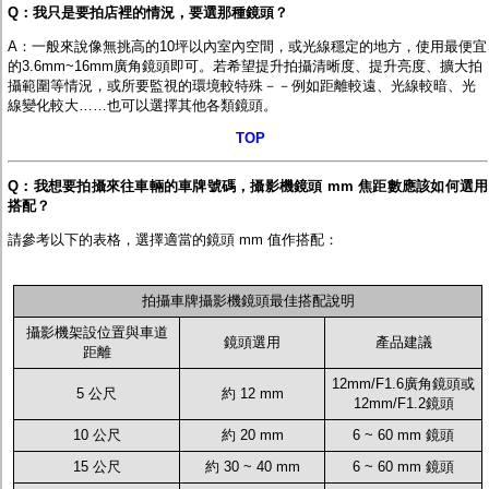
監聽器.麥克風
Q：我只是要拍店裡的情況，要選那種鏡頭？
網路設備
A：一般來說像無挑高的10坪以內室內空間，或光線穩定的地方，使用最便宜
視訊轉換設備
的3.6mm~16mm廣角鏡頭即可。若希望提升拍攝清晰度、提升亮度、擴大拍
雙絞線傳輸器
攝範圍等情況，或所要監視的環境較特殊－－例如距離較遠、光線較暗、光
雜訊改善器
線變化較大……也可以選擇其他各類鏡頭。
分配放大器
網路線用水晶頭
TOP
網路線
懶人線.同軸線.花線
Q：我想要拍攝來往車輛的車牌號碼，攝影機鏡頭 mm 焦距數應該如何選用
線頭.插座.延長線.HDMI線
搭配？
集線盒.防水盒.配線盒
變壓器.避雷器
請參考以下的表格，選擇適當的鏡頭 mm 值作搭配
：
轉接頭
偽裝嚇阻假監視器. 警示防盜貼紙
行車紀錄器.車用插座配件
拍攝車牌攝影機鏡頭最佳搭配說明
電腦工業機殼
攝影機架設位置與車道
客訂商品
鏡頭選用
產品建議
距離
12mm/F1.6廣角鏡頭或
5 公尺
約 12 mm
12mm/F1.2鏡頭
10 公尺
約 20 mm
6 ~ 60 mm 鏡頭
15 公尺
約 30 ~ 40 mm
6 ~ 60 mm 鏡頭