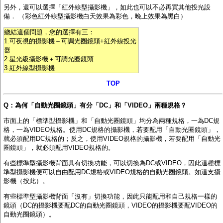
另外，還可以選擇「
紅外線型攝影機
」，如此也可以不必再買其他投光設
備． （彩色紅外線型攝影機白天效果為彩色，晚上效果為黑白）
總結這個問題，您的選擇有三：
1.可夜視的攝影機＋可調光圈鏡頭+紅外線投光
器
2.星光級攝影機＋可調光圈鏡頭
3.紅外線型攝影機
TOP
Q：為何「自動光圈鏡頭」有分「DC」和「VIDEO」兩種規格？
市面上的「標準型攝影機」和「自動光圈鏡頭」均分為兩種規格，一為DC規
格，一為VIDEO規格。使用DC規格的攝影機，若要配用「自動光圈鏡頭」，
就必須配用DC規格的；反之，使用VIDEO規格的攝影機，若要配用「自動光
圈鏡頭」，就必須配用VIDEO規格的。
有些標準型攝影機背面具有切換功能，可以切換為DC或VIDEO，因此這種標
準型攝影機便可以自由配用DC規格或VIDEO規格的自動光圈鏡頭。如
這支攝
影機（按此）
。
有些標準型攝影機背面「沒有」切換功能，因此只能配用和自己規格一樣的
鏡頭（DC的攝影機要配DC的自動光圈鏡頭，VIDEO的攝影機要配VIDEO的
自動光圈鏡頭）。