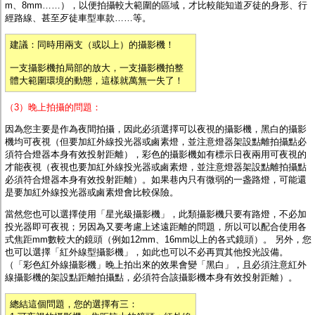
m、8mm……），以便拍攝較大範圍的區域，才比較能知道歹徒的身形、行
經路線、甚至歹徒車型車款……等。
建議：同時用兩支（或以上）的攝影機！
一支攝影機拍局部的放大，一支攝影機拍整
體大範圍環境的動態，這樣就萬無一失了！
（3）晚上拍攝的問題：
因為您主要是作為夜間拍攝，因此必須選擇可以夜視的攝影機，黑白的攝影
機均可夜視（但要加
紅外線投光器或鹵素燈
，並注意燈器架設點離拍攝點必
須符合燈器本身有效投射距離），彩色的攝影機如有標示日夜兩用可夜視的
才能夜視（夜視也要加
紅外線投光器或鹵素燈
，並注意燈器架設點離拍攝點
必須符合燈器本身有效投射距離）。如果巷內只有微弱的一盏路燈，可能還
是要加紅外線投光器或鹵素燈會比較保險。
當然您也可以選擇使用「
星光級攝影機
」，此類攝影機只要有路燈，不必加
投光器即可夜視；另因為又要考慮上述遠距離的問題，所以可以配合使用各
式焦距mm數較大的鏡頭（例如12mm、16mm以上的各式鏡頭）。 另外，您
也可以選擇「
紅外線型攝影機
」，如此也可以不必再買其他投光設備。
（「彩色紅外線攝影機」晚上拍出來的效果會變「黑白」，且必須注意紅外
線攝影機的架設點距離拍攝點，必須符合該攝影機本身有效投射距離）。
總結這個問題，您的選擇有三：