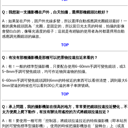
Q：我想架一支攝影機在戶外，白天拍攝，選擇那種鏡頭比較好？
A：如果架在戶外，因戶外光線多變，所以選擇
自動感應調光圈鏡頭
最好！
一
般的廣角鏡頭
因為「光圈」是固定的，所以當日光太亮的時候，拍攝的影像
會變白白的，像曝光過度的樣子；這就是有經驗的使用者為何都選擇用
自動
感應調光圈鏡頭
的緣故。
TOP
Q：有沒有那種攝影機是那種可以把景物拉遠拉近來看的？
A：有！一般的標準型攝影機，只要配合使
用6~60mm手調可變焦鏡頭
，或3.
5~8mm手調可變焦鏡頭，均可作近物與遠物的拍攝。
6~60mm手調可變焦鏡頭
調到6mm的時候近的東西可以看得清楚，調到最大6
0mm望遠的時候也可以看到30公尺遠的車子車牌號碼。
TOP
Q：承上問題，我的攝影機架在很高的地方，常常要把鏡頭拉遠拉近變化，不
太方便爬上爬下動作，有沒有辦法用遙控的方式將鏡頭拉遠拉近？
A：有！要使用一種可用「控制器」將鏡頭拉遠拉近的特殊攝影機（即本站所
列的
可變焦標準型攝影機
）。使用的時候把攝影機放在「旋轉台」上（或直