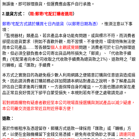
無誤後，即可辦理換貨，但運費應由客戶
自行
承擔。
2.退貨方式：（
限:郵寄/宅配訂購者適用
）
郵寄/宅配方式請於購買七日內退貨（以郵寄日期為憑）
，惟須注意以下事
項：
「監視器材」類產品，若非產品本身功能有問題，或與標示不符，而消費者
卻提出退貨要求（例如不喜歡外觀、用不習慣、不會使用、環境特殊無法使
用本公司產品……等各類型
個人主觀感覺類
問題，消費者可於七日內辦理退
款，但必須全額負擔本公司寄出貨品時所損失之「郵資」、「代收款手續
費」(宅配業者向本公司收取之代收款手續費為總貨款之1%)、退款時之「銀
行轉帳」或「匯款」手續費。
本方式之實施目的為避免極少數人利用網路之便隨意訂購與任意退貨造成損
失，因此請消費者訂購前務必詳加閱讀本網站對產品之說明，多了解產品與
評估自己需求後再行購買，一方面保障自身的權益，一方面也體諒商家在產
品正常且良好情況下卻平白蒙受損失。本規則若有不便之處敬請見諒。
若對網路購物有疑慮者歡迎至本公司現場直接選購與測試產品以減少疑慮，
本公司離交流道非常近且附近停車方便！
退款：
基於作帳程序及憑證留存
，
郵購方式退款一律採用「匯款」或「轉帳」方
式，以便在金融機構留下金錢交易憑據，避免有收受偽鈔之爭議；
請連同退