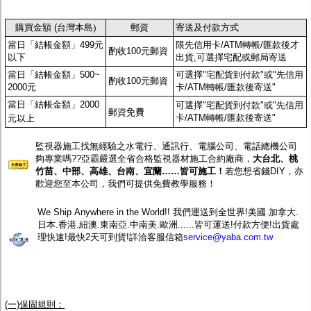
監聽器.麥克風
網路設備
購買金額 (
台灣本島)
郵資
寄送及付款方式
視訊轉換設備
當日「結帳金額」499元
限先信用卡/ATM轉帳/匯款後才
雙絞線傳輸器
酌收100元郵資
以下
出貨,可選擇宅配或郵局寄送
雜訊改善器
分配放大器
當日「結帳金額」500~
可選擇"宅配貨到付款"或"先信用
酌收100元郵資
網路線用水晶頭
2000元
卡/ATM轉帳/匯款後寄送"
網路線
當日「結帳金額」2000
可選擇"宅配貨到付款"或"先信用
懶人線.同軸線.花線
郵資
免費
卡/ATM轉帳/匯款後寄送"
元
以上
線頭.插座.延長線.HDMI線
集線盒.防水盒.配線盒
監視器施工找無經驗之水電行、通訊行、電腦公司、電話總機公司
變壓器.避雷器
夠專業嗎??亞霸嚴選全省合格監視器材施工合約廠商，
大台北、桃
轉接頭
竹苗、中部、高雄、台南、宜蘭……皆可施工！
若您想省錢DIY，亦
偽裝嚇阻假監視器. 警示防盜貼紙
歡迎您至本公司，我們可提供免費教學服務！
行車紀錄器.車用插座配件
電腦工業機殼
We Ship Anywhere in the World!! 我們運送到全世界!美國.加拿大.
客訂商品
日本.香港.紐澳.東南亞.中南美.歐洲......皆可運送!付款方便!出貨處
理快速!最快2天可到貨!詳洽客服信箱
service@yaba.com.tw
(一)保固規則：