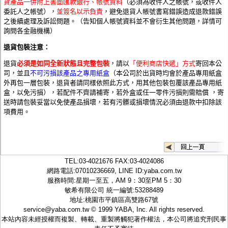
貨產品一併附上書面匯款銀行、帳號資料
（必須為收件人之帳號，或收件人
委託人之帳號），
並簽名以示負責
，避免退貨人帳號書寫錯誤造成退款錯誤
之後續處理及訴訟問題。（告知個人帳號資料並不會衍生其他問題，詳情可
詢問各金融機構）
退貨包裝注意：
退
貨
必
須是如同
全新狀態且完整包裝
，請
以
「便利商店快遞」
方式
寄回本
公
司，並且
不可污損該產品之專用紙盒
（本公司於出貨時均會於產品專用紙盒
外再包一層包裝，退貨者請同樣依照此方式，用其他包裝包覆該產品專用紙
盒，以免污損），若配件不齊請補寄，若外盒或任一零件污損則需賠償 ，寄
送時請包裝妥當以免使產品損壞，若有污髒或損壞情況必須由退款中扣除該
項費用。
TEL:
03-4021676
FAX:03-4024086
網路電話:07010236669, LINE ID:
yaba.com.tw
服務時間:星期一至五，AM 9：30至PM 5：30
敏希有限公司 統一編號:53288489
地址:桃園市平鎮區高雙路67號
service@yaba.com.tw
© 1999
YABA
, Inc. All rights reserved.
本站內容未經授權而複製、轉載、重製將觸犯著作權法，本公司將追究刑民事