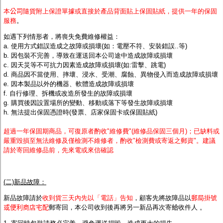
本
公司
隨貨附上保證單據或直接於產品背面貼上保固貼紙，提供一年的保固
服務
。
如遇下列情形者，將喪失免費維修權益：
a. 使用方式錯誤造成之故障或損壞(如：電壓不符、安裝錯誤..等)
b. 因包裝不完善，導致在運送回本公司途中造成故障或損壞
c. 因天災等不可抗力因素造成故障或損壞(如:雷擊、跳電)
d.
商品因不當使用
、摔壞、浸水、受潮、腐蝕、異物侵入而造成故障或損壞
e. 因本製品以外的機器、軟體造成故障或損壞
f. 自行修理、拆機或改造所發生的故障或損壞
g. 購買後因設置場所的變動、移動或落下等發生故障或損壞
h. 無法提出保固憑證時(發票、店家保固卡或保固貼紙)
超過一年保固期商品，可復原者酌收"維修費
"(維修品保固三個月)；
已缺料或
嚴重毀損至無法維修及僅檢測不維修者，酌收"檢測費或寄返之郵資"。建議
請於寄回維修品前，先來電或來信確認
(二)新品故障：
新品故障請於
收到貨三天內先以「電話」告知
，
顧客先將故障品
以
郵局
掛號
或便利商店宅配
郵寄回，本公司收到後再將另一新品再次寄
給
收件人 。