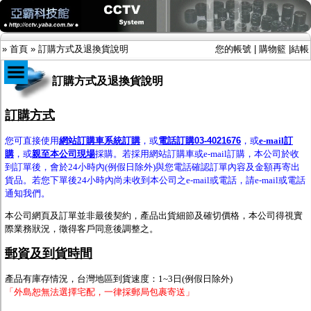
»
首頁
»
訂購方式及退換貨說明
您的帳號
|
購物籃
|
結帳
訂購方式及退換貨說明
商品目錄
訂購方式
限時促銷特惠專案
您可直接使用
網站訂購車系統訂購
，或
電話訂購03-4021676
，或
e-mail訂
IP網路攝影機及錄放影機
購
，或
親至本公司現場
採購。若採用網站訂購車或e-mail訂購，本公司於收
AHD DVR數位錄放影機
到訂單後，會於24小時內(例假日除外)與您電話確認訂單內容及金額再寄出
AHD半球型(適用屋內)
貨品。若您下單後24小時內尚未收到本公司之e-mail或電話，請
e-mail或電話
AHD中小型紅外線攝影機(適用騎樓、室內外)
通知我們。
AHD防護罩型攝影機(適用屋外，紅外線照射
距離遠）
本公司網頁及訂單並非最後契約，產品出貨細節及確切價格，本公司得視實
AHD特殊功能型攝影機
際業務狀況，徵得客戶同意後調整之。
旋轉型攝影機.旋轉台
傳統高解析攝影機
郵資及到貨時間
鏡頭
投光設備
產品有庫存情況，台灣地區到貨速度：1~3日(例假日除外)
防護罩及支架
「外島恕無法選擇宅配，一律採郵局包裹寄送」
多路攝影機單軸傳輸