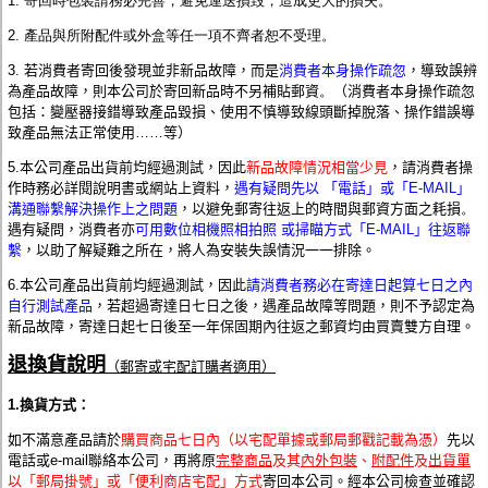
1. 寄回時包裝請務必完善，避免運送損毀，造成更大的損失。
2. 產品與所附配件或外盒等任一項不齊者恕不受理。
3. 若消費者寄回後發現並非新品故障，而是
消費者本身操作疏忽
，導致誤辨
為產品故障，則本公司於寄回新品時不另補貼郵資
。
（
消費者本身操作疏忽
包括：變壓器接錯導致產品毀損、使用不慎導致線頭斷掉脫落、操作錯誤導
致產品無法正常使用……等）
5.本公司產品出貨前均經過測試，因此
新品故障情況相當少見
，請消費者操
作時務必詳閱說明書或網站上資料，
遇有疑問先以 「電話」或「E-MAIL」
溝通聯繫解決操作上之問題
，以避免郵寄往返上的時間與郵資方面之耗損
。
遇有疑問，消費者亦
可用數位相機照相拍照 或掃瞄方式
「E-MAIL」往返聯
繫
，以助了解疑難之所在，將人為安裝失誤情況一一排除。
6.本公司產品出貨前均經過測試，因此
請消費者務必在寄達日起算七日之內
自行測試產品
，若超過寄達日七日之後，遇產品故障等問題，則不予認定為
新品故障，寄達日起七日後至一年保固期內往返之郵資均由買賣雙方自理。
退換貨說明
（郵寄或宅配訂購者適用）
1.換
貨方式：
如不滿意產品請於
購買商品七日內（以
宅配單據或郵局
郵戳記載為憑）
先以
電話或e-mail聯絡本
公司
，再
將原
完整商品
及其
內外包裝
、
附配件
及
出貨單
以「
郵局
掛號」
或
「
便利商店宅配
」方式
寄回本
公司
。經本
公司
檢查並確認