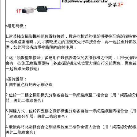
n
適用時機：
1.當某幾支攝影機相距位置較接近，且這些相近的攝影機要拉至錄影端時會
一段線路重複時，則可將較接近的這幾支先行串接會合，再一起拉至錄影設
備，如此可節省該重複路段的線材使用．
2.此「類聚型串接法」多應用在錄影設備位於各攝影機之中間，且部份攝影
會有一些施工線路重覆時（各處攝影機先依位置方便自行分組聚集，聚集後
一起拉線至錄影端）
n
圖片說明：
1.圖中藍色線均表示網路線
2.位於一二樓之攝影機先分別各自拉一條網路線至二樓會合（用「網路線分
器」將此二條線會合）
3.同樣方式，位於四五樓之攝影機也分別各自拉一條網路線至四樓會合（用
「網路線分配器」將此二條線會合）
4.最後再將此兩條會合之網路線拉至三樓作全體大會合（用「網路線分配器
將此二條線會合）