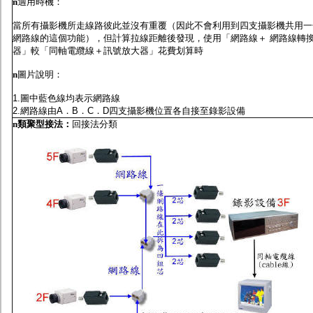
n
適用時機：
當所有攝影機所走線路彼此並沒有重覆（因此不會利用到四支攝影機共用一
網路線的這個功能），但計算拉線距離後發現，使用「網路線＋ 網路線轉
器」較「同軸電纜線＋訊號放大器」花費划算時
n
圖片說明：
1.圖中藍色線均表示網路線
2.網路線由A．B．C．D四支攝影機位置各自接至錄影設備
n
類聚型接法
：
回接法分類