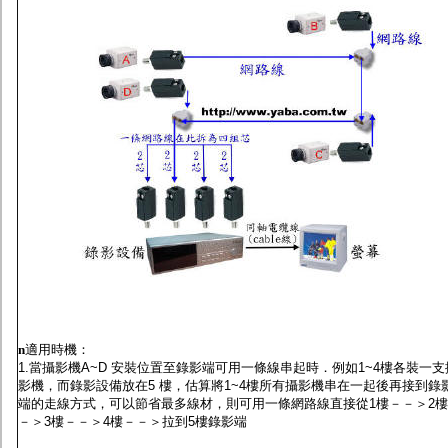
n
適用時機：
1.當攝影機A~D 安裝位置至錄影端可用一條線串起時．例如1~4樓各裝一支
影機，而錄影設備放在5 樓，估算將1~4樓所有攝影機串在一起後再接到錄
端的走線方式，可以節省最多線材，則可用一條網路線直接從1樓－－＞2
－＞3樓－－＞4樓－－＞拉到5樓錄影端