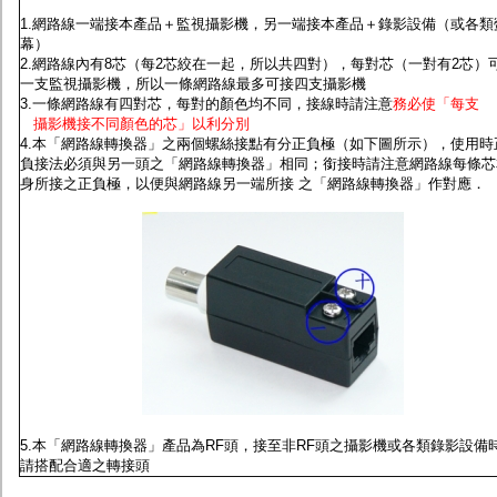
監聽器.麥克風
1.網路線一端接本產品＋監視攝影機，另一端接本產品＋錄影設備（或各類
網路設備
幕）
視訊轉換設備
2.網路線內有8芯（每2芯絞在一起，所以共四對），每對芯（一對有2芯）
雙絞線傳輸器
一支監視攝影機，所以一條網路線最多可接四支攝影機
雜訊改善器
3.一條網路線有四對芯，每對的顏色均不同，接線時請注意
務必使「每支
分配放大器
攝影機接不同顏色的芯」以利分別
網路線用水晶頭
4.本「網路線轉換器」之兩個螺絲接點有分正負極
（如下圖所示），使用時
網路線
負接法必須與另一頭之「網路線轉換器」相同；銜接時請注意網路線每條芯
懶人線.同軸線.花線
身所接之正負極，以便與網路線另一端所接 之「網路線轉換器」作對應．
線頭.插座.延長線.HDMI線
集線盒.防水盒.配線盒
變壓器.避雷器
轉接頭
偽裝嚇阻假監視器. 警示防盜貼紙
行車紀錄器.車用插座配件
電腦工業機殼
客訂商品
5.本「網路線轉換器」產品為RF頭，接至非RF頭之攝影機或各類錄影設備
請搭配合適之轉接頭