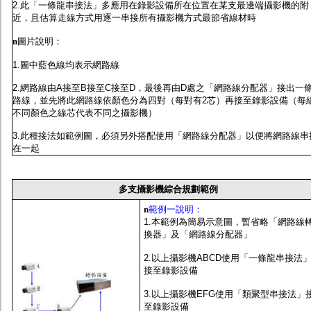
2.此「一條龍串接法」多應用在錄影設備所在位置在某支最邊端攝影機的附
近，且估算走線方式用逐一串接所有攝影機方式最節省線材時
n
圖片說明：
1.圖中藍色線均表示網路線
2.網路線由A接至B接至C接至D，最後再由D處之「網路線分配器」接出一
路線，並先將此網路線依顏色分為四對（每對有2芯）再接至錄影設備（每
不同顏色之線芯代表不同之攝影機）
3.此種接法如範例圖，必須另外搭配使用「網路線分配器」以便將網路線串
在一起
多支攝影機綜合規劃範例
n
範例一說明：
1.本範例為簡易示意圖，暫省略「網路線
換器」及「網路線分配器」
2.以上攝影機ABCD使用「一條龍串接法
接至錄影設備
3.以上攝影機EFG使用「類聚型串接法」
至錄影設備