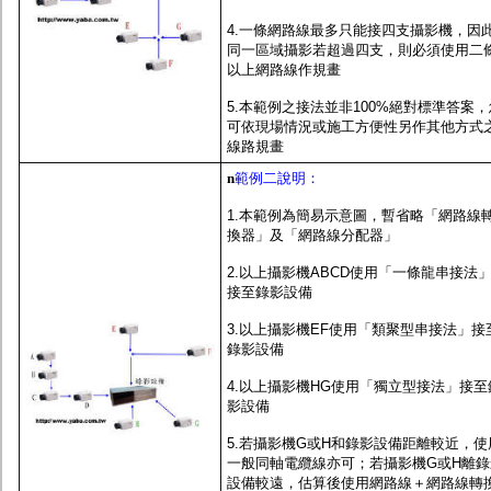
4.一條網路線最多只能接四支攝影機，因
同一區域攝影若超過四支，則必須使用二
以上網路線作規畫
5.本範例之接法並非100%絕對標準答案，
可依現場情況或施工方便性另作其他方式
線路規畫
n
範例二說明：
1.本範例為簡易示意圖，暫省略「網路線
換器」及「網路線分配器」
2.以上攝影機ABCD使用「一條龍串接法
接至錄影設備
3.以上攝影機EF使用「類聚型串接法」接
錄影設備
4.以上攝影機HG使用「獨立型接法」接至
影設備
5.若攝影機G或H和錄影設備距離較近，使
一般同軸電纜線亦可；若攝影機G或H離錄
設備較遠，估算後使用網路線＋網路線轉