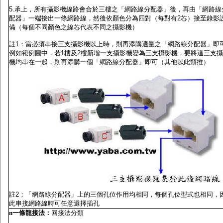
5.承上，所有攝影機線路會合於三樓之「網路線分配器」後，再由「網路線
配器」一端接出一條網路線，然後依顏色分為四對（每對有2芯）接至錄影
備（每個不同顏色之線芯代表不同之攝影機）
註1：當必須串接三支攝影機以上時，則再添購適量之「網路線分配器」即
例如範例圖中，若1樓及2樓新增一支攝影機變為三支攝影機，要將這三支
機均串在一起，則再添購一個「網路線分配器」即可（其他以此類推）
註2：「網路線分配器」上的三個孔位作用均相同，每個孔位型式也相同，
此串接網路線時可任意選擇插孔
n
一條龍接法
：
回接法分類