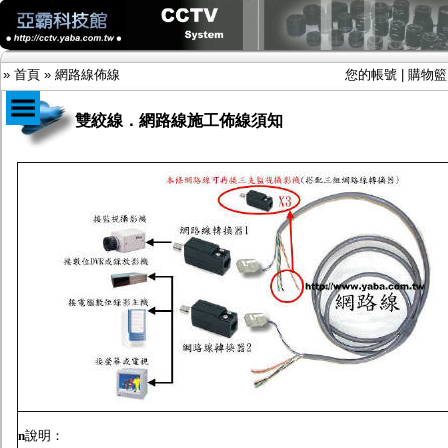
»
首頁
»
網路線佈線
您的帳號
|
購物籃
雙絞線．網路線施工佈線須知
商品目錄
限時促銷特惠專案
IP網路攝影機及錄放影機
AHD DVR數位錄放影機
AHD半球型(適用屋內)
AHD中小型紅外線攝影機(適用騎樓、室內外)
AHD防護罩型攝影機(適用屋外，紅外線照射
距離遠）
AHD特殊功能型攝影機
旋轉型攝影機.旋轉台
傳統高解析攝影機
鏡頭
投光設備
防護罩及支架
n
說明：
多路攝影機單軸傳輸