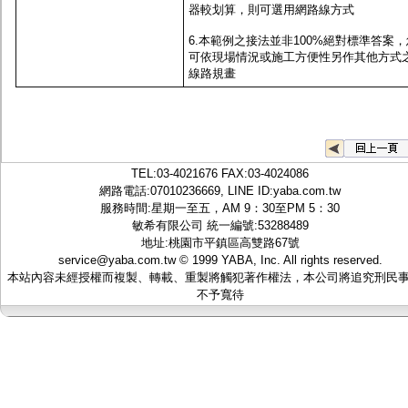
器較划算，則可選用網路線方式
6.本範例之接法並非100%絕對標準答案，
可依現場情況或施工方便性另作其他方式
線路規畫
TEL:
03-4021676
FAX:03-4024086
網路電話:07010236669, LINE ID:
yaba.com.tw
服務時間:星期一至五，AM 9：30至PM 5：30
敏希有限公司 統一編號:53288489
地址:桃園市平鎮區高雙路67號
service@yaba.com.tw
© 1999
YABA
, Inc. All rights reserved.
本站內容未經授權而複製、轉載、重製將觸犯著作權法，本公司將追究刑民
不予寬待