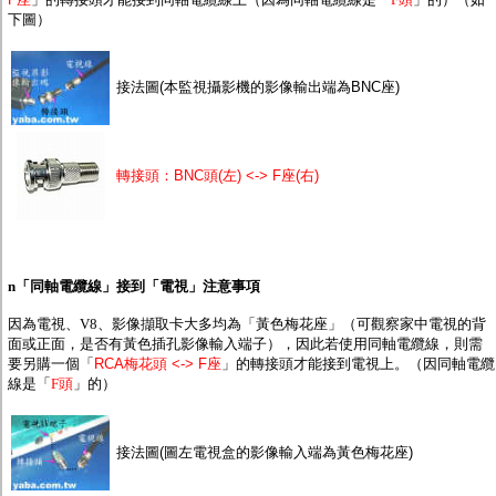
下圖）
接法圖(本監視攝影機的影像輸出端為BNC座)
轉接頭：BNC頭(左) <-> F座(右)
n
「同軸電纜線」接到「電視」注意事項
因為電視、V8、影像擷取卡大多均為「黃色梅花座」
（可觀察家中電視的背
面或正面，是否有黃色插孔影像輸入端子）
，因此若使用同軸電纜線，則需
要另購一個「
RCA梅花頭 <-> F座
」的轉接頭才能接到電視上。（因同軸電纜
線是「
F頭
」的）
接法圖(圖左電視盒的影像輸入端為黃色梅花座)