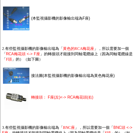
監聽器.麥克風
網路設備
視訊轉換設備
(本監視攝影機的影像輸出端為F座)
雙絞線傳輸器
雜訊改善器
分配放大器
網路線用水晶頭
網路線
懶人線.同軸線.花線
2.有些監視攝影機的影像輸出端為「
黃色的RCA梅花座
」，所以需要加一個
線頭.插座.延長線.HDMI線
「
RCA梅花頭 <-> F座
」的轉接頭才能接到同軸電纜線上（因為同軸電纜線是
集線盒.防水盒.配線盒
「
F頭
」的）（如下圖）
變壓器.避雷器
轉接頭
接法圖(本監視攝影機的影像輸出端為黃色梅花座)
偽裝嚇阻假監視器. 警示防盜貼紙
行車紀錄器.車用插座配件
電腦工業機殼
客訂商品
轉接頭： F座(左)<-> RCA梅花頭(右)
3.有些監視攝影機的影像輸出端為「
BNC座
」，所以需要加一個「
BNC頭 <->
F座
」的轉接頭才能接到同軸電纜線上（因為同軸電纜線是「
F頭
」的）（如