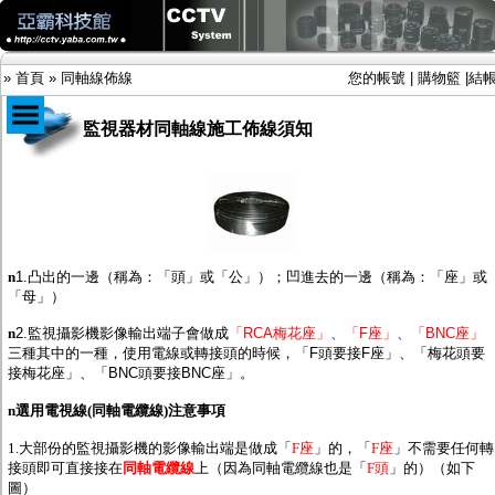
»
首頁
»
同軸線佈線
您的帳號
|
購物籃
|
結
監視器材同軸線施工佈線須知
商品目錄
限時促銷特惠專案
IP網路攝影機及錄放影機
AHD DVR數位錄放影機
AHD半球型(適用屋內)
n
1.凸出的一邊（稱為：「頭」或「公」）；凹進去的一邊（稱為：「座」或
AHD中小型紅外線攝影機(適用騎樓、室內外)
「母」）
AHD防護罩型攝影機(適用屋外，紅外線照射
n
2.監視攝影機影像輸出端子會做成
「RCA梅花座」
、
「F座」
、
「BNC座」
距離遠）
三種其中的一種，使用電線或轉接頭的時候，「F頭要接F座」、「梅花頭要
AHD特殊功能型攝影機
接梅花座」、「BNC頭要接BNC座」。
旋轉型攝影機.旋轉台
傳統高解析攝影機
n
選用電視線(同軸電纜線)注意事項
鏡頭
投光設備
1.大部份的監視攝影機的影像輸出端是做成「
F座
」的，「
F座
」不需要任何轉
防護罩及支架
接頭即可直接接在
同軸電纜線
上（因為同軸電纜線也是「
F頭
」的）（如下
多路攝影機單軸傳輸
圖）