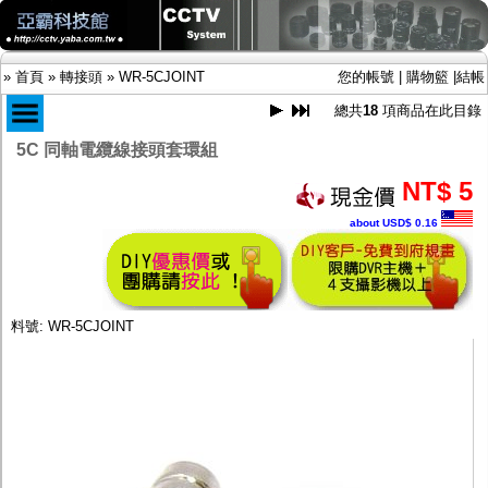
»
首頁
»
轉接頭
»
WR-5CJOINT
您的帳號
|
購物籃
|
結帳
總共
18
項商品在此目錄
5C 同軸電纜線接頭套環組
商品目錄
NT$ 5
限時促銷特惠專案
about USD$ 0.16
IP網路攝影機及錄放影機
AHD DVR數位錄放影機
AHD半球型(適用屋內)
AHD中小型紅外線攝影機(適用騎樓、室內外)
AHD防護罩型攝影機(適用屋外，紅外線照射
料號: WR-5CJOINT
距離遠）
AHD特殊功能型攝影機
旋轉型攝影機.旋轉台
傳統高解析攝影機
鏡頭
投光設備
防護罩及支架
多路攝影機單軸傳輸