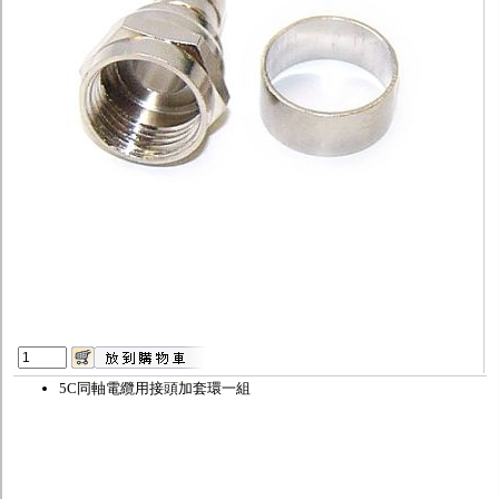
監聽器.麥克風
網路設備
視訊轉換設備
雙絞線傳輸器
雜訊改善器
分配放大器
網路線用水晶頭
網路線
懶人線.同軸線.花線
線頭.插座.延長線.HDMI線
集線盒.防水盒.配線盒
變壓器.避雷器
轉接頭
偽裝嚇阻假監視器. 警示防盜貼紙
行車紀錄器.車用插座配件
電腦工業機殼
客訂商品
5C同軸電纜用接頭加套環一組