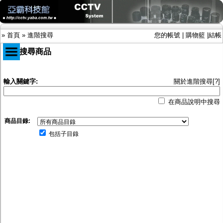
»
首頁
»
進階搜尋
您的帳號
|
購物籃
|
結帳
進階搜尋商品
商品目錄
輸入關鍵字:
關於進階搜尋[?]
限時促銷特惠專案
在商品說明中搜尋
IP網路攝影機及錄放影機
AHD DVR數位錄放影機
商品目錄:
AHD半球型(適用屋內)
AHD中小型紅外線攝影機(適用騎樓、室內外)
包括子目錄
AHD防護罩型攝影機(適用屋外，紅外線照射
距離遠）
AHD特殊功能型攝影機
旋轉型攝影機.旋轉台
傳統高解析攝影機
鏡頭
投光設備
防護罩及支架
多路攝影機單軸傳輸