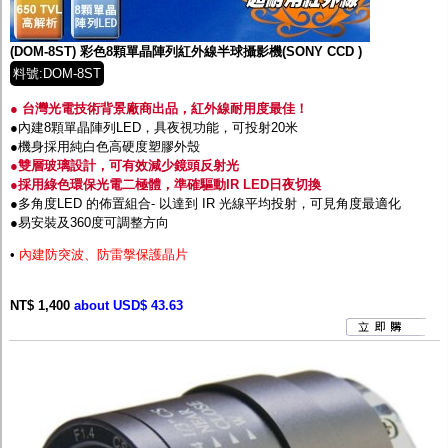
監聽器.麥克風
網路設備
視訊轉換設備
(DOM-8ST) 彩色8顆單晶陣列紅外線半球攝影機(SONY CCD )
雙絞線傳輸器
料號:DOM-8ST
雜訊改善器
分配放大器
● 台灣光電技術背景廠商出品，紅外線耐用度最佳！
網路線用水晶頭
●內建8顆單晶陣列LED，具夜視功能，可投射20米
網路線
●機身採用純白色高硬度塑膠外殼
懶人線.同軸線.花線
●雙層玻璃設計，可有效減少鏡頭反射光
線頭.插座.延長線.HDMI線
●採用綠色環保光電二極體，準確驅動IR LED日夜切換
集線盒.防水盒.配線盒
●多角度LED 的佈置組合- 以達到 IR 光線平均投射，可見角度最適化
變壓器.避雷器
●易安裝及360度可調整方向
轉接頭
•
內建防突波、防雷搫保護晶片
偽裝嚇阻假監視器. 警示防盜貼紙
行車紀錄器.車用插座配件
電腦工業機殼
NT$ 1,400
about USD$ 43.63
客訂商品