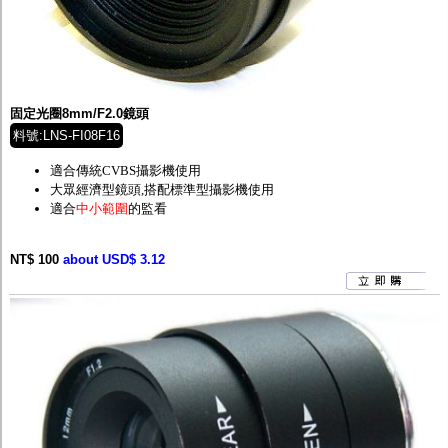
固定光圈8mm/F2.0鏡頭
料號:LNS-FI08F16
適合傳統CVBS攝影機使用
大眾經濟型鏡頭,
搭配標準型攝影機使用
適合
中小範圍
的監看
NT$ 100
about USD$ 3.12