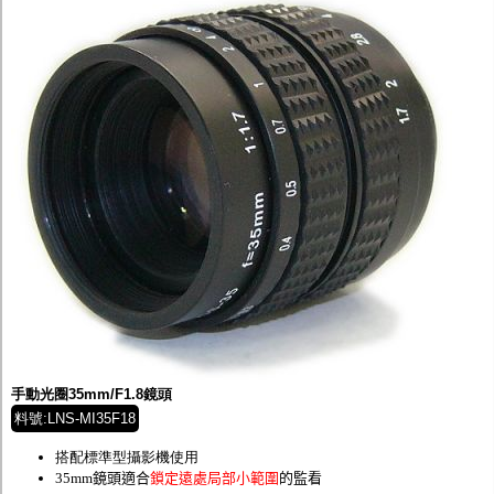
手動光圈35mm/F1.8鏡頭
料號:LNS-MI35F18
搭配標準型攝影機使用
35mm鏡頭適合
鎖定遠處局部小範圍
的監看