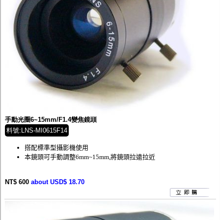
手動光圈6~15mm/F1.4變焦鏡頭
料號:LNS-MI0615F14
搭配標準型攝影機使用
本鏡頭可手動調整6mm~15mm,將鏡頭拉遠拉近
NT$ 600
about USD$ 18.70