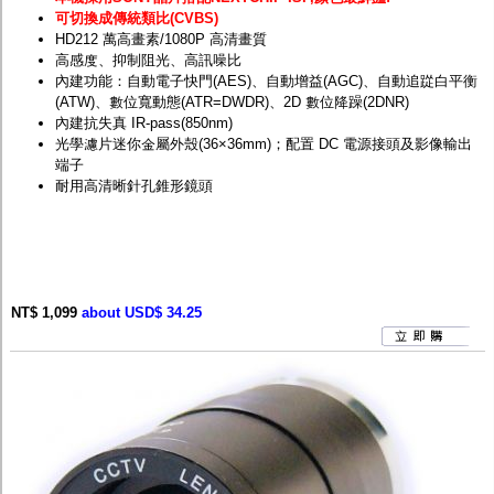
可切換成傳統類比(CVBS)
HD212 萬高畫素/1080P 高清畫質
高感度、抑制阻光、高訊噪比
內建功能：自動電子快門(AES)、自動增益(AGC)、自動追踨白平衡
(ATW)、數位寬動態(ATR=DWDR)、2D 數位降躁(2DNR)
內建抗失真 IR-pass(850nm)
光學濾片迷你金屬外殼(36×36mm)；配置 DC 電源接頭及影像輸出
端子
耐用高清晰針孔錐形鏡頭
NT$ 1,099
about USD$ 34.25