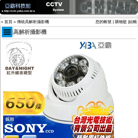
»
首頁
»
傳統高解析攝影機
您的帳號
|
購物籃
|
結帳
傳統高解析攝影機
商品目錄
限時促銷特惠專案
IP網路攝影機及錄放影機
AHD DVR數位錄放影機
AHD半球型(適用屋內)
AHD中小型紅外線攝影機(適用騎樓、室內外)
AHD防護罩型攝影機(適用屋外，紅外線照射
距離遠）
AHD特殊功能型攝影機
旋轉型攝影機.旋轉台
傳統高解析攝影機
鏡頭
投光設備
防護罩及支架
多路攝影機單軸傳輸