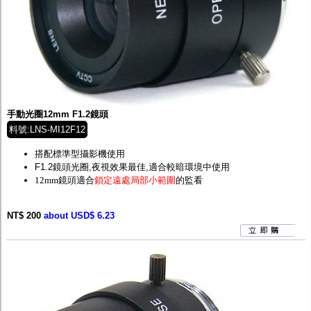
手動光圈12mm F1.2鏡頭
料號:LNS-MI12F12
搭配標準型攝影機使用
F1.2鏡頭光圈,夜視效果最佳,適合較暗環境中使用
12mm鏡頭適合
鎖定遠處局部小範圍
的監看
NT$ 200
about USD$ 6.23