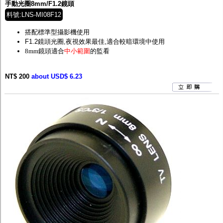
手動光圈8mm/F1.2鏡頭
料號:LNS-MI08F12
搭配標準型攝影機使用
F1.2鏡頭光圈,夜視效果最佳,適合較暗環境中使用
8mm鏡頭適合
中小範圍
的監看
NT$ 200
about USD$ 6.23