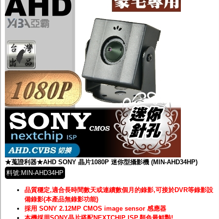
★蒐證利器★AHD SONY 晶片1080P 迷你型攝影機 (MIN-AHD34HP)
料號:MIN-AHD34HP
品質穩定,適合長時間數天或連續數個月的錄影,可接於DVR等錄影設
備錄影(本產品無錄影功能)
採用 SONY 2.12MP CMOS image sensor 感應器
本機採用SONY晶片搭配NEXTCHIP ISP,顏色最鮮豔!