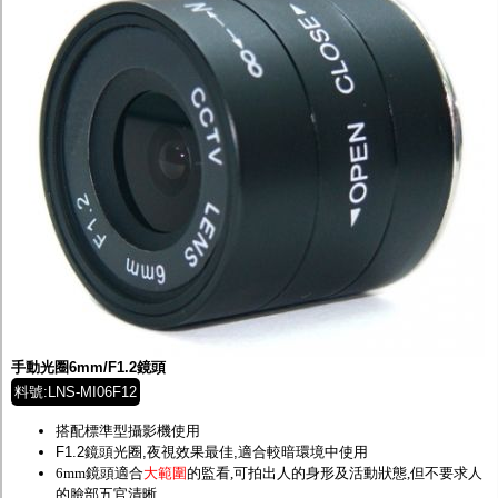
手動光圈6mm/F1.2鏡頭
料號:LNS-MI06F12
搭配標準型攝影機使用
F1.2鏡頭光圈,夜視效果最佳,適合較暗環境中使用
6mm鏡頭適合
大範圍
的監看,可拍出人的身形及活動狀態,但不要求人
的臉部五官清晰