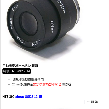
手動光圈25mm/F1.4鏡頭
料號:LNS-MI25F14
搭配標準型攝影機使用
25mm鏡頭適合
鎖定遠處局部小範圍
的監看
NT$ 390
about USD$ 12.15