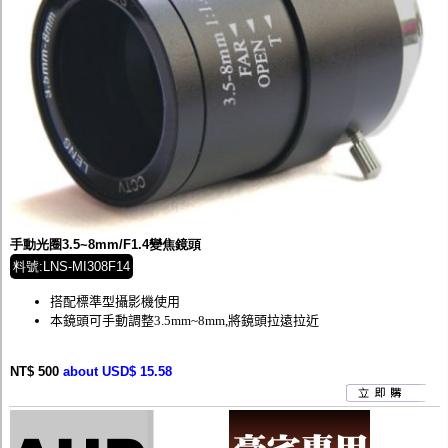
手動光圈3.5~8mm/F1.4變焦鏡頭
料號:LNS-MI308F14
搭配標準型攝影機使用
本鏡頭可手動調整3.5mm~8mm,將鏡頭拉遠拉近
NT$ 500
about USD$ 15.58