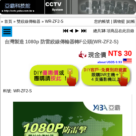
»
首頁
»
雙絞線傳輸器
»
WR-ZF2-S
您的帳號
|
購物籃
|
結帳
總共
18
項商品在此目錄
台灣製造 1080p 防雷絞線傳輸器轉F公頭(WR-ZF2-S)
商品目錄
NT$ 30
限時促銷特惠專案
about USD$ 0.93
IP網路攝影機及錄放影機
AHD DVR數位錄放影機
AHD半球型(適用屋內)
AHD中小型紅外線攝影機(適用騎樓、室內外)
AHD防護罩型攝影機(適用屋外，紅外線照射
料號: WR-ZF2-S
距離遠）
AHD特殊功能型攝影機
旋轉型攝影機.旋轉台
傳統高解析攝影機
鏡頭
投光設備
防護罩及支架
多路攝影機單軸傳輸