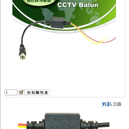
監聽器.麥克風
網路設備
視訊轉換設備
雙絞線傳輸器
雜訊改善器
分配放大器
網路線用水晶頭
網路線
懶人線.同軸線.花線
線頭.插座.延長線.HDMI線
集線盒.防水盒.配線盒
變壓器.避雷器
轉接頭
偽裝嚇阻假監視器. 警示防盜貼紙
行車紀錄器.車用插座配件
電腦工業機殼
客訂商品