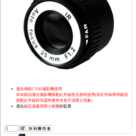
-
變焦鏡頭
-
魚眼鏡頭
投光設備
防護罩及支架
多路攝影機單軸傳輸
監聽器.麥克風
網路設備
視訊轉換設備
雙絞線傳輸器
雜訊改善器
分配放大器
網路線用水晶頭
網路線
懶人線.同軸線.花線
線頭.插座.延長線.HDMI線
集線盒.防水盒.配線盒
適合傳統CVBS攝影機使用
變壓器.避雷器
本IR鏡頭適合攝影機搭配紅外線投光器時使用(非紅外線專用鏡頭
轉接頭
搭配紅外線投光器時會有失焦不清楚之現象)
偽裝嚇阻假監視器. 警示防盜貼紙
適合
鎖定遠處局部小範圍
的監看
行車紀錄器.車用插座配件
電腦工業機殼
客訂商品