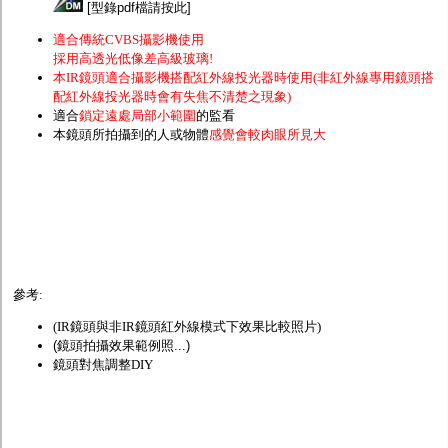
[
型錄pdf檔請按此
]
適合傳統CVBS攝影機使用
採用高透光低像差高級玻璃!
本IR鏡頭適合攝影機搭配紅外線投光器時使用(非紅外線專用鏡頭搭
配紅外線投光器時會有失焦不清楚之現象)
適合
鎖定遠處局部小範圍
的監看
本鏡頭所拍攝到的人或物體
感覺會較肉眼所見大
參考:
(
IR鏡頭與非IR鏡頭紅外線模式下效果比較照片
)
(鏡頭拍攝效果範例照...)
鏡頭對焦調整DIY