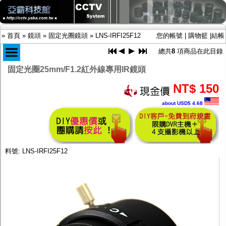
»
首頁
»
鏡頭
»
固定光圈鏡頭
»
LNS-IRFI25F12
您的帳號
|
購物籃
|
結帳
總共
8
項商品在此目錄
固定光圈25mm/F1.2紅外線專用IR鏡頭
商品目錄
NT$ 150
限時促銷特惠專案
about USD$ 4.68
IP網路攝影機及錄放影機
AHD DVR數位錄放影機
AHD半球型(適用屋內)
AHD中小型紅外線攝影機(適用騎樓、室內外)
AHD防護罩型攝影機(適用屋外，紅外線照射
料號: LNS-IRFI25F12
距離遠）
AHD特殊功能型攝影機
旋轉型攝影機.旋轉台
傳統高解析攝影機
鏡頭
-
固定光圈鏡頭
-
手動光圈鏡頭
-
自動光圈鏡頭