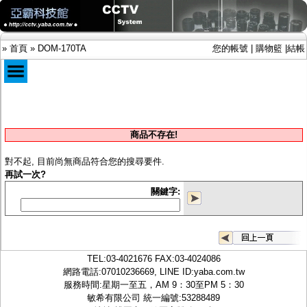
»
首頁
»
DOM-170TA
您的帳號
|
購物籃
|
結帳
商品目錄
限時促銷特惠專案
商品不存在!
IP網路攝影機及錄放影機
AHD DVR數位錄放影機
對不起, 目前尚無商品符合您的搜尋要件.
AHD半球型(適用屋內)
再試一次?
AHD中小型紅外線攝影機(適用騎樓、室內外)
關鍵字:
AHD防護罩型攝影機(適用屋外，紅外線照射
距離遠）
AHD特殊功能型攝影機
旋轉型攝影機.旋轉台
傳統高解析攝影機
TEL:
03-4021676
FAX:03-4024086
鏡頭
網路電話:07010236669, LINE ID:
yaba.com.tw
投光設備
服務時間:星期一至五，AM 9：30至PM 5：30
防護罩及支架
敏希有限公司 統一編號:53288489
多路攝影機單軸傳輸