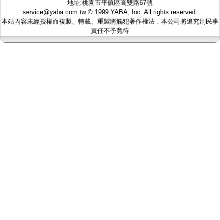
地址:桃園市平鎮區高雙路67號
監聽器.麥克風
service@yaba.com.tw
© 1999
YABA
, Inc. All rights reserved.
網路設備
本站內容未經授權而複製、轉載、重製將觸犯著作權法，本公司將追究刑民事
視訊轉換設備
責任不予寬待
雙絞線傳輸器
雜訊改善器
分配放大器
網路線用水晶頭
網路線
懶人線.同軸線.花線
線頭.插座.延長線.HDMI線
集線盒.防水盒.配線盒
變壓器.避雷器
轉接頭
偽裝嚇阻假監視器. 警示防盜貼紙
行車紀錄器.車用插座配件
電腦工業機殼
客訂商品