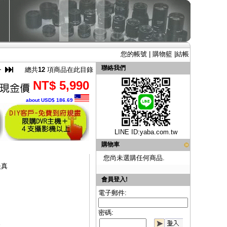
您的帳號
|
購物籃
|
結帳
聯絡我們
總共
12
項商品在此目錄
NT$ 5,990
about USD$ 186.69
LINE ID:
yaba.com.tw
購物車
您尚未選購任何商品.
失真
會員登入!
電子郵件:
密碼:
器