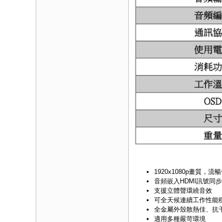
1920x1080p畫質，
音頻嵌入HDMI訊號同
支援立體聲環繞音效
可全天候連續工作性能
全金屬外殼散熱佳、抗
適用多種嚴苛環境