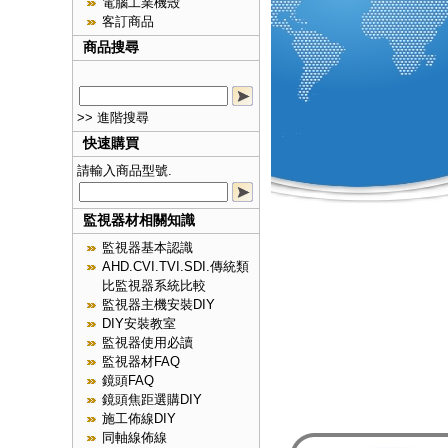
電腦工業機殼
客訂商品
商品搜尋
>> 進階搜尋
快速購買
請輸入商品型號.
監視器材相關知識
監視器基本認識
AHD.CVI.TVI.SDI.傳統類
比監視器系統比較
監視器主機安裝DIY
DIY安裝教室
監視器使用必讀
監視器材FAQ
鏡頭FAQ
鏡頭焦距選購DIY
施工佈線DIY
同軸線佈線