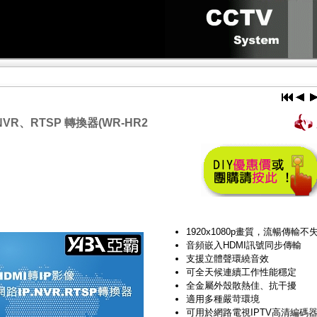
NVR、RTSP 轉換器(WR-HR2
1920x1080p畫質，流暢傳輸不
音頻嵌入HDMI訊號同步傳輸
支援立體聲環繞音效
可全天候連續工作性能穩定
全金屬外殼散熱佳、抗干擾
適用多種嚴苛環境
可用於網路電視IPTV高清編碼