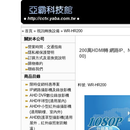
»
首頁
»
視訊轉換設備
»
WR-HR200
關於本公司
營業時間．交通指南
200萬HDMI轉 網路IP、
隱私權保護聲明
00)
訂購方式及退換貨說明
購物條約
聯絡我們
商品目錄
限時促銷特惠專案
料號: WR-HR200
IP網路攝影機及錄放影機
AHD DVR數位錄放影機
AHD半球型(適用屋內)
AHD中小型紅外線攝影機
(適用騎樓、室內外)
AHD防護罩型攝影機(適用
屋外，紅外線照射距離
遠）