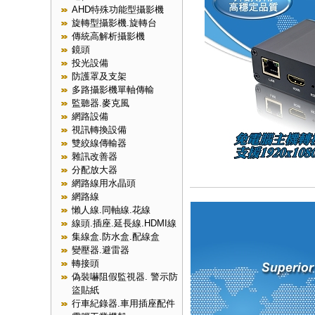
AHD特殊功能型攝影機
旋轉型攝影機.旋轉台
傳統高解析攝影機
鏡頭
投光設備
防護罩及支架
多路攝影機單軸傳輸
監聽器.麥克風
網路設備
視訊轉換設備
雙絞線傳輸器
雜訊改善器
分配放大器
網路線用水晶頭
網路線
懶人線.同軸線.花線
線頭.插座.延長線.HDMI線
集線盒.防水盒.配線盒
變壓器.避雷器
轉接頭
偽裝嚇阻假監視器. 警示防
盜貼紙
行車紀錄器.車用插座配件