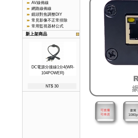
AV線佈線
網路線佈線
鏡頭對焦調整DIY
常見影像不正常排除
常用監視器材公式
新上架商品
DC電源分接線1分4(WR-
104POWER)
NT$ 30