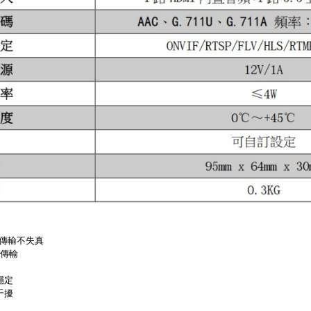
流暢傳輸不失真
步傳輸
穩定
干擾