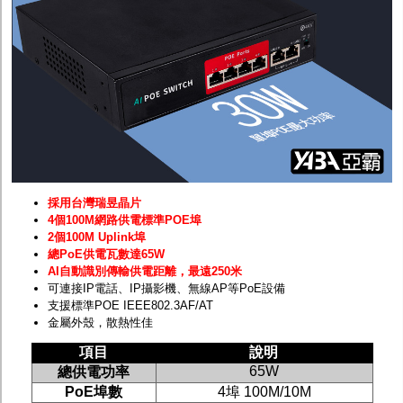
採用台灣瑞昱晶片
4個100M網路供電標準POE埠
2個100M Uplink埠
總PoE供電瓦數達65W
AI自動識別傳輸供電距離，最遠250米
可連接IP電話、IP攝影機、無線AP等PoE設備
支援標準POE IEEE802.3AF/AT
金屬外殼，散熱性佳
項目
說明
65W
總供電功率
PoE
埠數
4
埠
100M/10M