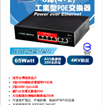
防護罩及支架
多路攝影機單軸傳輸
監聽器.麥克風
網路設備
視訊轉換設備
雙絞線傳輸器
雜訊改善器
分配放大器
網路線用水晶頭
網路線
懶人線.同軸線.花線
線頭.插座.延長線.HDMI線
集線盒.防水盒.配線盒
變壓器.避雷器
轉接頭
偽裝嚇阻假監視器. 警示防盜貼紙
行車紀錄器.車用插座配件
電腦工業機殼
採用台灣瑞昱晶片
客訂商品
4個100M網路供電標準POE埠
2個100M Uplink埠
總PoE供電瓦數達65W
AI自動識別傳輸距離最遠250米
可連接IP電話、IP攝影機、無線AP等PoE設備
支援標準POE IEEE802.3AF/AT