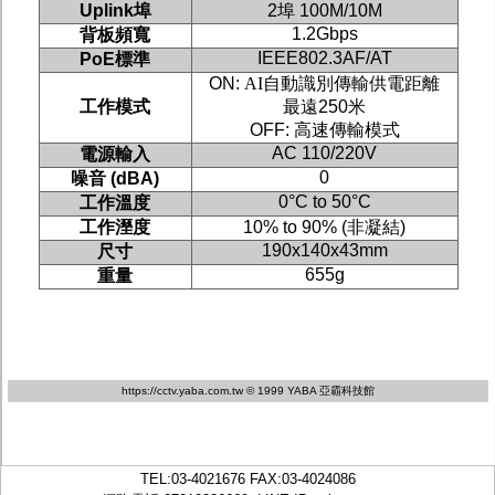
Uplink
埠
2
埠
100M/10M
1.2Gbps
背板頻寬
IEEE802.3AF/AT
PoE
標準
ON:
AI自動識別傳輸供電距離
工作模式
最遠
250
米
OFF:
高速傳輸模式
AC 110/220V
電源輸入
0
噪音
(dBA)
0°C to 50°C
工作溫度
工作溼度
10% to 90% (
非凝結
)
190x140x43mm
尺寸
655g
重量
https://cctv.yaba.com.tw
© 1999 YABA 亞霸科技館
TEL:
03-4021676
FAX:03-4024086