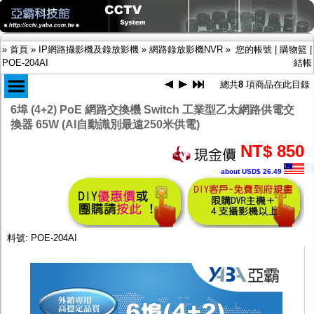
»
首頁
»
IP網路攝影機及錄放影機
»
網路錄放影機NVR
»
您的帳號
|
購物籃
|
POE-204AI
結帳
總共
8
項商品在此目錄
6埠 (4+2) PoE 網路交換機 Switch 工業型乙太網路供電交
商品目錄
換器 65W (AI自動識別最遠250米供電)
限時促銷特惠專案
IP網路攝影機及錄放影機
NT$ 850
-
IP網路攝影機
about USD$ 26.49
-
網路錄放影機NVR
AHD DVR數位錄放影機
AHD半球型(適用屋內)
AHD中小型紅外線攝影機(適用騎樓、室內外)
AHD防護罩型攝影機(適用屋外，紅外線照射
料號: POE-204AI
距離遠）
AHD特殊功能型攝影機
旋轉型攝影機.旋轉台
傳統高解析攝影機
鏡頭
投光設備