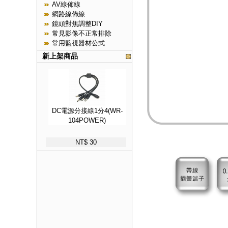
AV線佈線
網路線佈線
鏡頭對焦調整DIY
常見影像不正常排除
常用監視器材公式
新上架商品
DC電源分接線1分4(WR-
104POWER)
NT$ 30