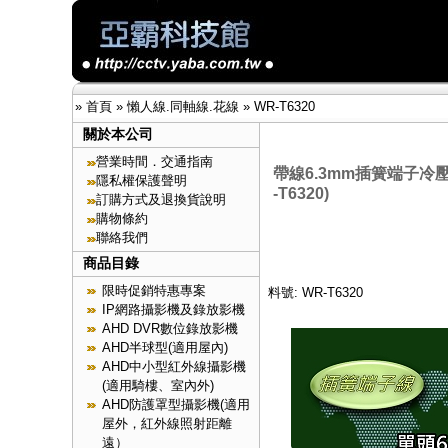
»
首頁
»
懶人線.同軸線.花線
»
WR-T6320
關於本公司
營業時間．交通指南
帶線6.3mm插簧端子冷
隱私權保護聲明
-T6320)
訂購方式及退換貨說明
購物條約
聯絡我們
商品目錄
限時促銷特惠專案
料號: WR-T6320
IP網路攝影機及錄放影機
AHD DVR數位錄放影機
AHD半球型(適用屋內)
AHD中小型紅外線攝影機
(適用騎樓、室內外)
AHD防護罩型攝影機(適用
屋外，紅外線照射距離
遠）