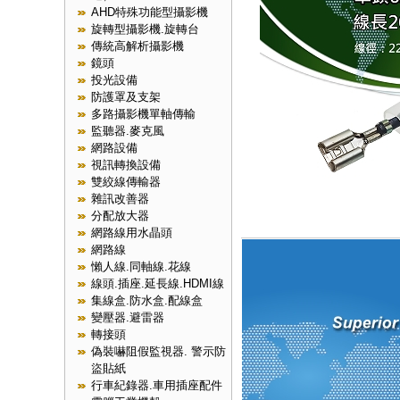
AHD特殊功能型攝影機
旋轉型攝影機.旋轉台
傳統高解析攝影機
鏡頭
投光設備
防護罩及支架
多路攝影機單軸傳輸
監聽器.麥克風
網路設備
視訊轉換設備
雙絞線傳輸器
雜訊改善器
分配放大器
網路線用水晶頭
網路線
懶人線.同軸線.花線
線頭.插座.延長線.HDMI線
集線盒.防水盒.配線盒
變壓器.避雷器
轉接頭
偽裝嚇阻假監視器. 警示防
盜貼紙
行車紀錄器.車用插座配件