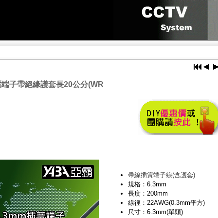
壓端子帶絕緣護套長20公分(WR
帶線插簧端子線(含護套)
規格：6.3mm
長度：200mm
線徑：22AWG(0.3mm平方)
尺寸：6.3mm(單頭)