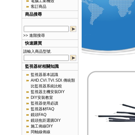
電腦工業機殼
客訂商品
商品搜尋
>> 進階搜尋
快速購買
請輸入商品型號.
監視器材相關知識
監視器基本認識
AHD.CVI.TVI.SDI.傳統類
比監視器系統比較
監視器主機安裝DIY
DIY安裝教室
監視器使用必讀
監視器材FAQ
鏡頭FAQ
鏡頭焦距選購DIY
施工佈線DIY
同軸線佈線