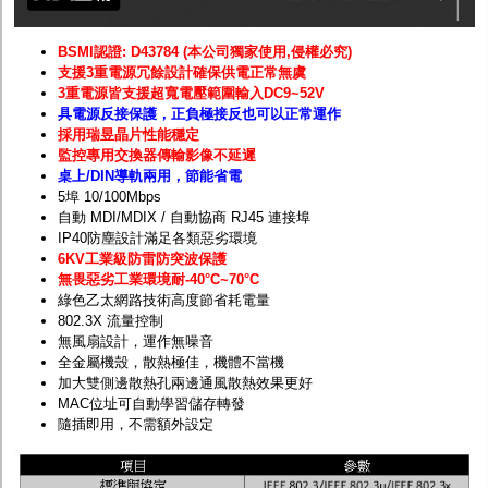
BSMI認證: D43784 (本公司獨家使用,侵權必究)
支援3重電源冗餘設計確保供電正常無虞
3重電源皆支援超寬電壓範圍輸入DC9~52V
具電源反接保護，正負極接反也可以正常運作
採用瑞昱晶片性能穩定
監控專用交換器傳輸影像不延遲
桌上/DIN導軌兩用，節能省電
5埠 10/100Mbps
自動 MDI/MDIX / 自動協商 RJ45 連接埠
IP40防塵設計滿足各類惡劣環境
6KV工業級防雷防突波保護
無畏惡劣工業環境耐
-40
°C~70°C
綠色乙太網路技術高度節省耗電量
802.3X 流量控制
無風扇設計，運作無噪音
全金屬機殼，散熱極佳，機體不當機
加大雙側邊散熱孔兩邊通風散熱效果更好
MAC位址可自動學習儲存轉發
隨插即用，不需額外設定