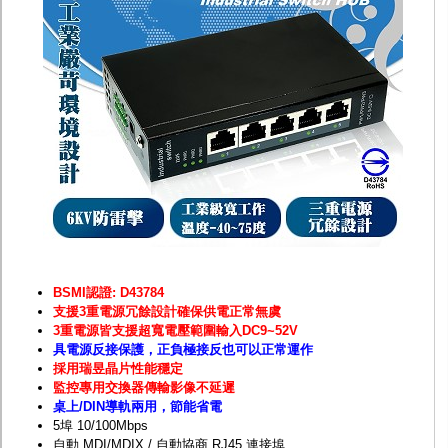
監聽器.麥克風
網路設備
視訊轉換設備
雙絞線傳輸器
雜訊改善器
分配放大器
網路線用水晶頭
網路線
懶人線.同軸線.花線
線頭.插座.延長線.HDMI線
集線盒.防水盒.配線盒
變壓器.避雷器
轉接頭
偽裝嚇阻假監視器. 警示防盜貼紙
行車紀錄器.車用插座配件
電腦工業機殼
BSMI認證: D43784
客訂商品
支援3重電源冗餘設計確保供電正常無虞
3重電源皆支援超寬電壓範圍輸入DC9~52V
具電源反接保護，正負極接反也可以正常運作
採用瑞昱晶片性能穩定
監控專用交換器傳輸影像不延遲
桌上/DIN導軌兩用，節能省電
5埠 10/100Mbps
自動 MDI/MDIX / 自動協商 RJ45 連接埠