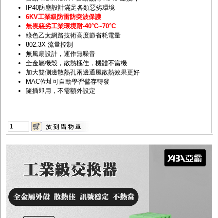
IP40防塵設計滿足各類惡劣環境
6KV工業級防雷防突波保護
無畏惡劣工業環境耐
-40
°C~70°C
綠色乙太網路技術高度節省耗電量
802.3X 流量控制
無風扇設計，運作無噪音
全金屬機殼，散熱極佳，機體不當機
加大雙側邊散熱孔兩邊通風散熱效果更好
MAC位址可自動學習儲存轉發
隨插即用，不需額外設定