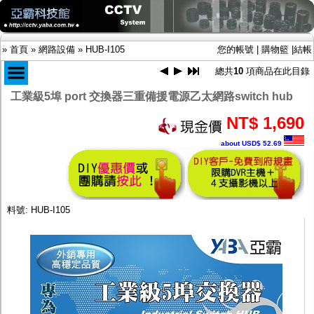
»
首頁
»
網路設備
»
HUB-I105
您的帳號
|
購物籃
|
結帳
總共
10
項商品在此目錄
工業級5埠 port 交換器三重備援電源乙太網路switch hub
商品目錄
NT$ 1,690
限時促銷特惠專案
about USD$ 52.69
IP網路攝影機及錄放影機
AHD DVR數位錄放影機
AHD半球型(適用屋內)
AHD中小型紅外線攝影機(適用騎樓、室內外)
AHD防護罩型攝影機(適用屋外，紅外線照射
料號: HUB-I105
距離遠）
AHD特殊功能型攝影機
旋轉型攝影機.旋轉台
傳統高解析攝影機
鏡頭
投光設備
防護罩及支架
多路攝影機單軸傳輸