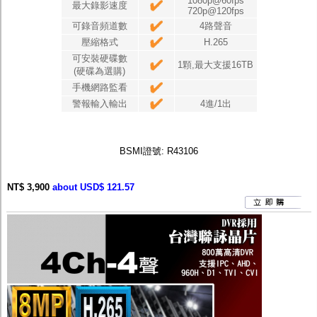
1080p@60fps
最大錄影速度
720p@120fps
可錄音頻道數
4路聲音
壓縮格式
H.265
可安裝硬碟數
1顆,最大支援16TB
(硬碟為選購)
手機網路監看
警報輸入輸出
4進/1出
BSMI證號: R43106
NT$ 3,900
about USD$ 121.57