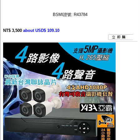
BSMI證號: R43784
NT$ 3,500
about USD$ 109.10