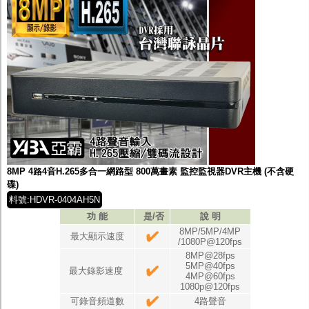
8MP 4路4音H.265多合一網路型 800萬畫素 監控監視器DVR主機 (不含硬
碟)
料號:HDVR-0404AH5N
功 能
是/否
說 明
8MP/5MP/4MP
最大顯示速度
/1080P@120fps
8MP@28fps
5MP@40fps
最大錄影速度
4MP@60fps
1080p@120fps
可錄音頻道數
4路聲音