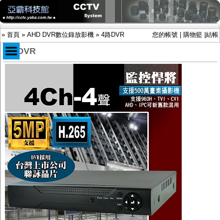
»
首頁
»
AHD DVR數位錄放影機
»
4路DVR
您的帳號
|
購物籃
|
結帳
4路DVR
商品目錄
限時促銷特惠專案
IP網路攝影機及錄放影機
AHD DVR數位錄放影機
-
4路DVR
-
8路DVR
-
16路DVR
-
32路DVR
AHD半球型(適用屋內)
AHD中小型紅外線攝影機(適用騎樓、室內外)
AHD防護罩型攝影機(適用屋外，紅外線照射
距離遠）
AHD特殊功能型攝影機
旋轉型攝影機.旋轉台
傳統高解析攝影機