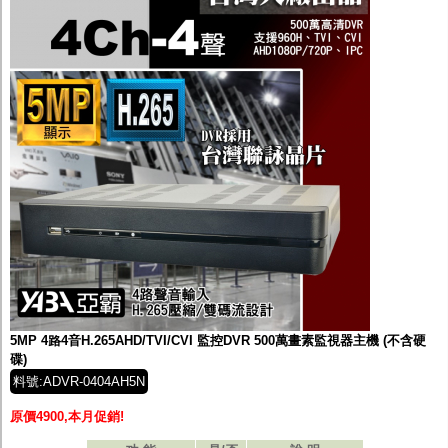
5MP 4路4音H.265AHD/TVI/CVI 監控DVR 500萬畫素監視器主機 (不含硬
碟)
料號:ADVR-0404AH5N
原價4900,本月促銷!