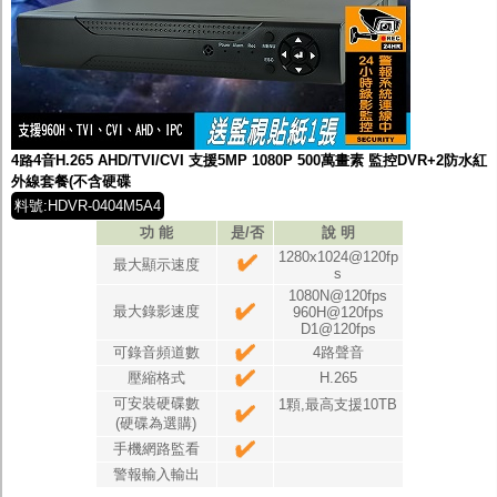
4路4音H.265 AHD/TVI/CVI 支援5MP 1080P 500萬畫素 監控DVR+2防水紅
外線套餐(不含硬碟
料號:HDVR-0404M5A4
功 能
是/否
說 明
1280x1024@120fp
最大顯示速度
s
1080N@120fps
最大錄影速度
960H@120fps
D1@120fps
可錄音頻道數
4路聲音
壓縮格式
H.265
可安裝硬碟數
1顆,最高支援10TB
(硬碟為選購)
手機網路監看
警報輸入輸出