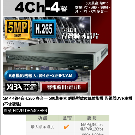
5MP 4路4音H.265 多合一 500萬畫素 網路型數位錄放影機 監視器DVR主機
(不含硬碟)
料號:HDVR-DHA405H5N
功 能
是/否
說 明
5MP@80fps
最大顯示速度
4MP@120fps