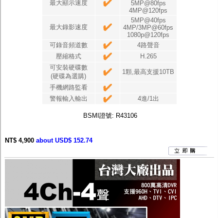
最大顯示速度
5MP@80fps
4MP@120fps
5MP@40fps
最大錄影速度
4MP/3MP@60fps
1080p@120fps
可錄音頻道數
4路聲音
壓縮格式
H.265
可安裝硬碟數
1顆,最高支援10TB
(硬碟為選購)
手機網路監看
警報輸入輸出
4進/1出
BSMI證號: R43106
NT$ 4,900
about USD$ 152.74