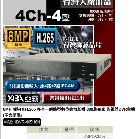
8MP 4路4音H.265 多合一網路型數位錄放影機 800萬畫素 監視器DVR主機
(不含硬碟)
料號:HDVR-405H8N
功 能
是/否
說 明
8MP@28fps