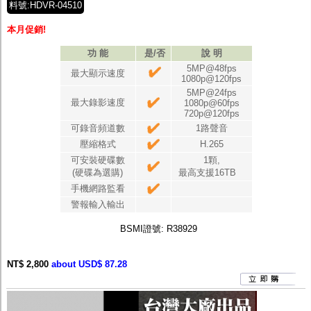
料號:HDVR-04510
本月促銷!
功 能
是/否
說 明
5MP@48fps
最大顯示速度
1080p@120fps
5MP@24fps
最大錄影速度
1080p@60fps
720p@120fps
可錄音頻道數
1路聲音
壓縮格式
H.265
可安裝硬碟數
1顆,
(硬碟為選購)
最高支援16TB
手機網路監看
警報輸入輸出
BSMI
證號
: R38929
NT$ 2,800
about USD$ 87.28