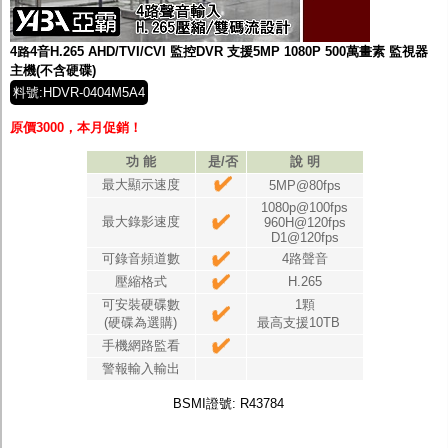
鏡頭
投光設備
防護罩及支架
4路4音H.265 AHD/TVI/CVI 監控DVR 支援5MP 1080P 500萬畫素 監視器
多路攝影機單軸傳輸
主機(不含硬碟)
監聽器.麥克風
料號:HDVR-0404M5A4
網路設備
視訊轉換設備
原價3000，本月促銷！
雙絞線傳輸器
雜訊改善器
功 能
是/否
說 明
分配放大器
最大顯示速度
5MP@80fps
網路線用水晶頭
1080p@100fps
網路線
最大錄影速度
960H@120fps
懶人線.同軸線.花線
D1@120fps
線頭.插座.延長線.HDMI線
可錄音頻道數
4路聲音
集線盒.防水盒.配線盒
壓縮格式
H.265
變壓器.避雷器
可安裝硬碟數
1顆
轉接頭
(硬碟為選購)
最高支援10TB
偽裝嚇阻假監視器. 警示防盜貼紙
手機網路監看
行車紀錄器.車用插座配件
電腦工業機殼
警報輸入輸出
客訂商品
BSMI證號: R43784