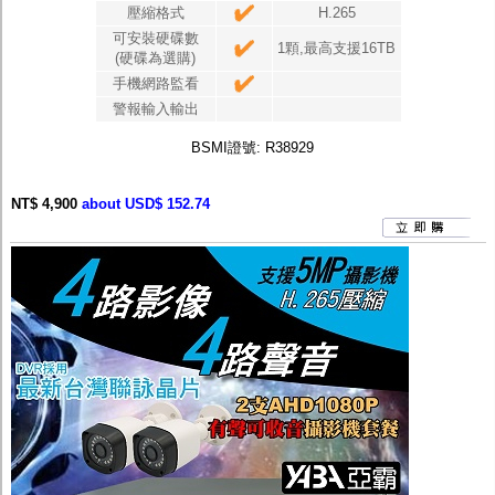
壓縮格式
H.265
可安裝硬碟數
1顆,最高支援16TB
(硬碟為選購)
手機網路監看
警報輸入輸出
BSMI
證號
: R38929
NT$ 4,900
about USD$ 152.74