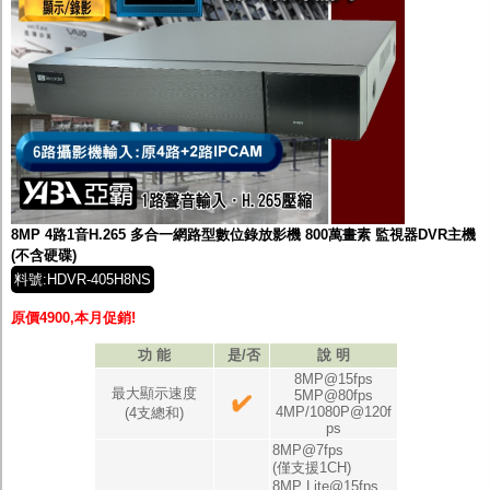
8MP 4路1音H.265 多合一網路型數位錄放影機 800萬畫素 監視器DVR主機
(不含硬碟)
料號:HDVR-405H8NS
原價4900,本月促銷!
功 能
是/否
說 明
8MP@15fps
最大顯示速度
5MP@80fps
4MP/1080P@120f
(4支總和)
ps
8MP@7fps
(僅支援1CH)
8MP Lite@15fps