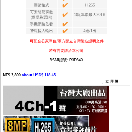
壓縮格式
H.265
可安裝硬碟數
1顆,單顆最大20TB
(硬碟為選購)
手機網路監看
警報輸入輸出
4進/1出
可配合公家單位/軍方開立台灣製造證明文件
若有需要詳洽本公司
BSMI證號:
R3D349
NT$ 3,800
about USD$ 118.45