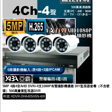
5MP 4路4音AHD DVR+4支1080P有聲攝影機優惠 DIY監視器套餐（不含硬
碟）500萬畫素監視器DVR
料號:HDVR-DHA405H5N-4IR