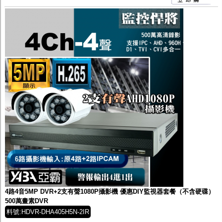
4路4音5MP DVR+2支有聲1080P攝影機 優惠DIY監視器套餐（不含硬碟）
500萬畫素DVR
料號:HDVR-DHA405H5N-2IR