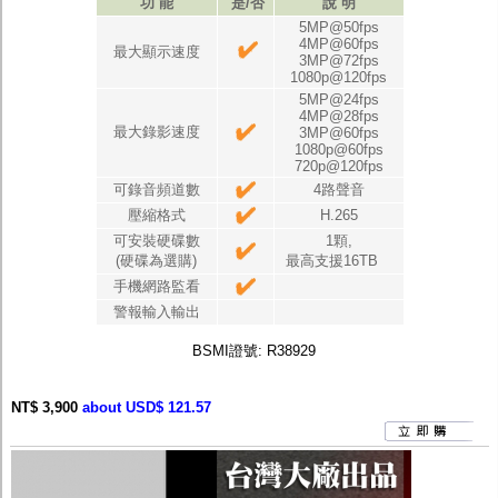
功 能
是/否
說 明
5MP@50fps
4MP@60fps
最大顯示速度
3MP@72fps
1080p@120fps
5MP@24fps
4MP@28fps
最大錄影速度
3MP@60fps
1080p@60fps
720p@120fps
可錄音頻道數
4路聲音
壓縮格式
H.265
可安裝硬碟數
1顆,
(硬碟為選購)
最高支援16TB
手機網路監看
警報輸入輸出
BSMI
證號
: R38929
NT$ 3,900
about USD$ 121.57