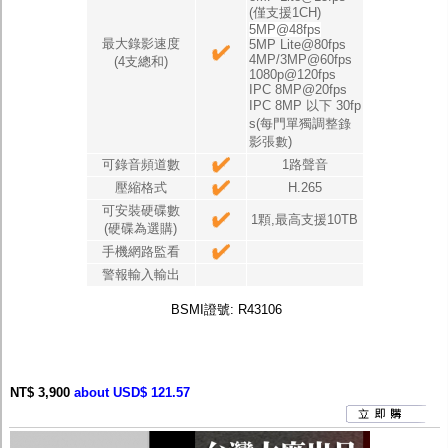
(僅支援1CH)
5MP@48fps
最大錄影速度
5MP Lite@80fps
4MP/3MP@60fps
(4支總和)
1080p@120fps
IPC 8MP@20fps
IPC 8MP 以下 30fp
s(每門單獨調整錄
影張數)
可錄音頻道數
1路聲音
壓縮格式
H.265
可安裝硬碟數
1顆,最高支援10TB
(硬碟為選購)
手機網路監看
警報輸入輸出
BSMI證號: R43106
NT$ 3,900
about USD$ 121.57