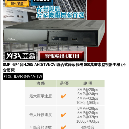
8MP 4路4音H.265 AHD/TVI/CVI混合式錄放影機 800萬畫素監視器主機 (不
含硬碟)
料號:HDVR-04V4A-TW
功 能
是/否
說 明
8MP@28fps
5MP@24fps
最大顯示速度
4MP@32fps
1080p@60fps
8MP@28fps
5MP@24fps
最大錄影速度
4MP@32fps
1080p@60fps
可錄音頻道數
4路聲音