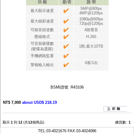
功 能
是/否
說 明
5MP@80fps
最大顯示速度
4MP@120fps
1080p@60fps
最大錄影速度
720p@120fps
可錄音頻道數
4路聲音
壓縮格式
H.265
可安裝硬碟數
1顆,最大10TB
(硬碟為選購)
手機網路監看
4進/1出
警報輸入輸出
BSMI證號: R43106
NT$ 7,000
about USD$ 218.19
顯示
1
到
12
(共
12
個商品)
總頁數:
1
TEL:
03-4021676
FAX:03-4024086