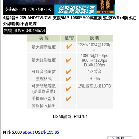
4路4音H.265 AHD/TVI/CVI 支援5MP 1080P 500萬畫素 監控DVR+4防水紅
外線套餐(不含硬碟
料號:HDVR-0404M5A4
功 能
是/否
說 明
1280x1024@120fp
最大顯示速度
s
1080N@120fps
最大錄影速度
960H@120fps
D1@120fps
可錄音頻道數
4路聲音
壓縮格式
H.265
可安裝硬碟數
1顆,最高支援10TB
(硬碟為選購)
手機網路監看
警報輸入輸出
BSMI證號: R43784
NT$ 5,000
about USD$ 155.85