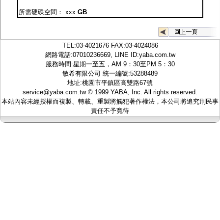
監聽器.麥克風
所需硬碟空間：
xxx
GB
網路設備
視訊轉換設備
雙絞線傳輸器
雜訊改善器
TEL:
03-4021676
FAX:03-4024086
分配放大器
網路電話:07010236669, LINE ID:
yaba.com.tw
網路線用水晶頭
服務時間:星期一至五，AM 9：30至PM 5：30
網路線
敏希有限公司 統一編號:53288489
懶人線.同軸線.花線
地址:桃園市平鎮區高雙路67號
線頭.插座.延長線.HDMI線
service@yaba.com.tw
© 1999
YABA
, Inc. All rights reserved.
集線盒.防水盒.配線盒
本站內容未經授權而複製、轉載、重製將觸犯著作權法，本公司將追究刑民事
變壓器.避雷器
責任不予寬待
轉接頭
偽裝嚇阻假監視器. 警示防盜貼紙
行車紀錄器.車用插座配件
電腦工業機殼
客訂商品