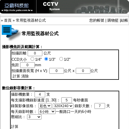
»
首頁
»
常用監視器材公式
您的帳號
|
購物籃
|
結帳
常用監視器材公式
商品目錄
攝影機焦距及範圍計算：
拍攝距離
公尺
限時促銷特惠專案
CCD大小
1/4"
1/3"
1/2"
IP網路攝影機及錄放影機
焦距
mm
AHD DVR數位錄放影機
拍攝畫面長寬 (H x V):
公尺 x
公尺
AHD半球型(適用屋內)
計算
清除
AHD中小型紅外線攝影機(適用騎樓、室內外)
AHD防護罩型攝影機(適用屋外，紅外線照射
距離遠）
數位錄影容量計算：
AHD特殊功能型攝影機
攝影機數量：
支
旋轉型攝影機.旋轉台
每支攝影機錄影速度 [1..30]：
每秒畫面
傳統高解析攝影機
錄製影像規格：
錄影天數：
天
鏡頭
每天錄影時數：
一般路口一天約6小時
投光設備
壓縮比：
防護罩及支架
多路攝影機單軸傳輸
計算