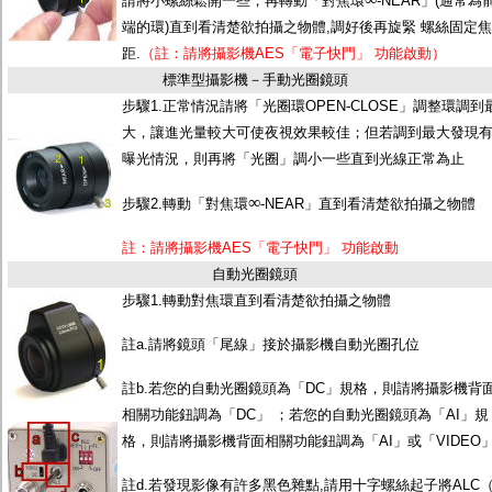
請將小螺絲鬆開一些，再轉動「對焦環
-NEAR」(通常為
端的環)直到看清楚欲拍攝之物體,調好後再旋緊 螺絲固定焦
距.
（註：請將攝影機AES「電子快門」 功能啟動）
標準型攝影機－手動光圈鏡頭
步驟1.正常情況請將「光圈環OPEN-CLOSE」調整環調到
大，讓進光量較大可使夜視效果較佳；但若調到最大發現
曝光情況，則再將「光圈」調小一些直到光線正常為止
∞
步驟2.轉動「對焦環
-NEAR」直到看清楚欲拍攝之物體
註：請將攝影機AES「電子快門」 功能啟動
自動光圈鏡頭
步驟1.轉動對焦環直到看清楚欲拍攝之物體
註a.請將鏡頭「尾線」接於攝影機自動光圈孔位
註b.若您的自動光圈鏡頭為「DC」規格，則請將攝影機背
相關功能鈕調為「DC」 ；若您的自動光圈鏡頭為「AI」規
格，則請將攝影機背面相關功能鈕調為「AI」或「VIDEO
註d.若發現影像有許多黑色雜點,請用十字螺絲起子將ALC（