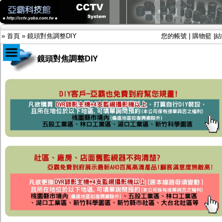
»
首頁
»
鏡頭對焦調整DIY
您的帳號
|
購物籃
|
結
鏡頭對焦調整DIY
商品目錄
限時促銷特惠專案
IP網路攝影機及錄放影機
AHD DVR數位錄放影機
AHD半球型(適用屋內)
AHD中小型紅外線攝影機(適用騎樓、室內外)
AHD防護罩型攝影機(適用屋外，紅外線照射
距離遠）
AHD特殊功能型攝影機
旋轉型攝影機.旋轉台
傳統高解析攝影機
鏡頭
投光設備
防護罩及支架
多路攝影機單軸傳輸