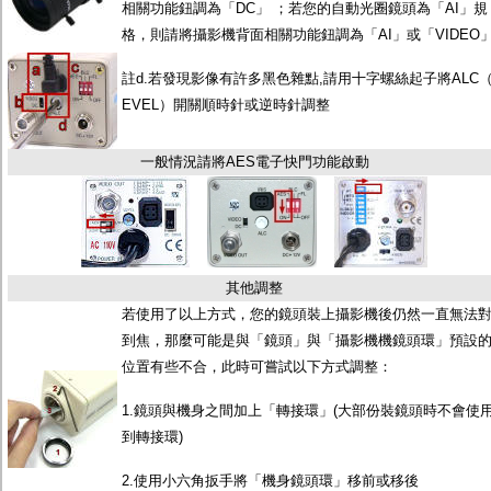
相關功能鈕調為「DC」 ；若您的自動光圈鏡頭為「AI」規
格，則請將攝影機背面相關功能鈕調為「AI」或「VIDEO
註d.若發現影像有許多黑色雜點,請用十字螺絲起子將ALC（
EVEL）開關順時針或逆時針調整
一般情況請將AES電子快門功能啟動
其他調整
若使用了以上方式，您的鏡頭裝上攝影機後仍然一直無法
到焦，那麼可能是與「鏡頭」與「攝影機機鏡頭環」預設
位置有些不合，此時可嘗試以下方式調整：
1.鏡頭與機身之間加上「轉接環」(大部份裝鏡頭時不會使
到轉接環)
2.使用小六角扳手將「機身鏡頭環」移前或移後