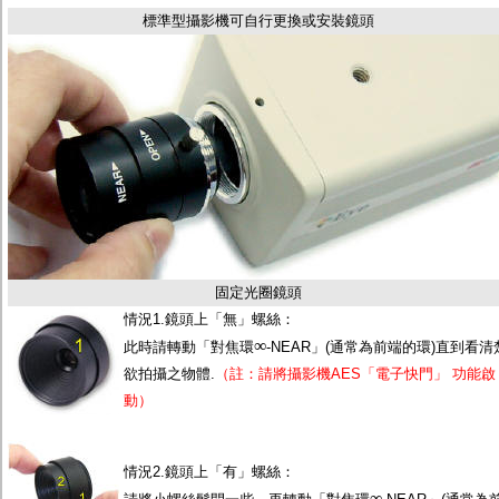
監聽器.麥克風
標準型攝影機可自行更換或安裝鏡頭
網路設備
視訊轉換設備
雙絞線傳輸器
雜訊改善器
分配放大器
網路線用水晶頭
網路線
懶人線.同軸線.花線
線頭.插座.延長線.HDMI線
集線盒.防水盒.配線盒
變壓器.避雷器
轉接頭
偽裝嚇阻假監視器. 警示防盜貼紙
固定光圈鏡頭
行車紀錄器.車用插座配件
情況1.鏡頭上「無」螺絲：
電腦工業機殼
∞
客訂商品
此時請轉動「對焦環
-NEAR」(通常為前端的環)直到看清
欲拍攝之物體.
（註：請將攝影機AES「電子快門」 功能啟
動）
情況2.鏡頭上「有」螺絲：
∞