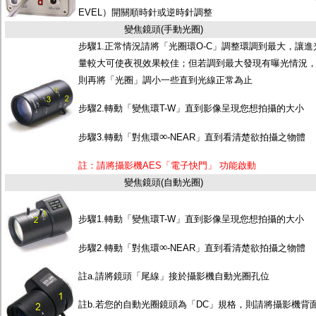
EVEL）開關順時針或逆時針調整
變焦鏡頭(手動光圈)
步驟1.正常情況請將「光圈環O-C」調整環調到最大，讓進
量較大可使夜視效果較佳；但若調到最大發現有曝光情況
則再將「光圈」調小一些直到光線正常為止
步驟2.轉動「變焦環T-W」直到影像呈現您想拍攝的大小
∞
步驟3.轉動「對焦環
-NEAR」直到看清楚欲拍攝之物體
註：請將攝影機AES「電子快門」 功能啟動
變焦鏡頭(自動光圈)
步驟1.轉動「變焦環T-W」直到影像呈現您想拍攝的大小
∞
步驟2.轉動「對焦環
-NEAR」直到看清楚欲拍攝之物體
註a.請將鏡頭「尾線」接於攝影機自動光圈孔位
註b.若您的自動光圈鏡頭為「DC」規格，則請將攝影機背