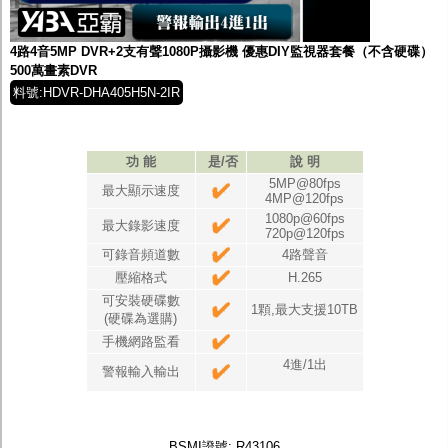
監聽器.麥克風
網路設備
視訊轉換設備
4路4音5MP DVR+2支有聲1080P攝影機 優惠DIY監視器套餐（不含硬碟）
雙絞線傳輸器
500萬畫素DVR
雜訊改善器
料號:HDVR-DHA405H5N-2IR
分配放大器
網路線用水晶頭
網路線
懶人線.同軸線.花線
功 能
是/否
說 明
線頭.插座.延長線.HDMI線
5MP@80fps
最大顯示速度
集線盒.防水盒.配線盒
4MP@120fps
變壓器.避雷器
1080p@60fps
最大錄影速度
720p@120fps
轉接頭
偽裝嚇阻假監視器. 警示防盜貼紙
可錄音頻道數
4路聲音
行車紀錄器.車用插座配件
壓縮格式
H.265
電腦工業機殼
可安裝硬碟數
1顆,最大支援10TB
客訂商品
(硬碟為選購)
手機網路監看
4進/1出
警報輸入輸出
BSMI證號: R43106