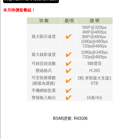
本月特價套餐組！
功 能
是/否
說 明
5MP@320fps
4MP@480fps
最大顯示速度
3MP@480fps
1080p@480fps
720p@480fps
1080p@240fps
最大錄影速度
720p@480fps
可錄音頻道數
8路聲音
壓縮格式
H.265
可安裝硬碟數
2顆,單顆最大支援1
(硬碟為選購)
0TB
手機網路監看
警報輸入輸出
16進/4出
BSMI證號: R43106