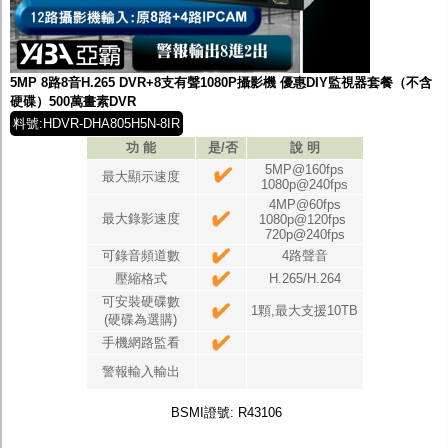
5MP 8路8音H.265 DVR+8支有聲1080P攝影機 優惠DIY監視器套餐（不含
硬碟）500萬畫素DVR
料號:HDVR-DHA805H5N-8IR
功 能
是/否
說 明
5MP@160fps
最大顯示速度
1080p@240fps
4MP@60fps
最大錄影速度
1080p@120fps
720p@240fps
可錄音頻道數
4路聲音
壓縮格式
H.265/H.264
可安裝硬碟數
1顆,最大支援10TB
(硬碟為選購)
手機網路監看
警報輸入輸出
BSMI證號: R43106