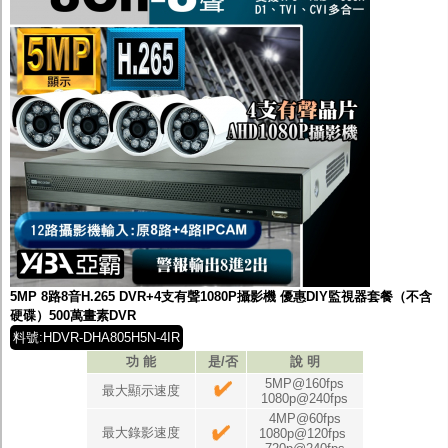
5MP 8路8音H.265 DVR+4支有聲1080P攝影機 優惠DIY監視器套餐（不含
硬碟）500萬畫素DVR
料號:HDVR-DHA805H5N-4IR
功 能
是/否
說 明
5MP@160fps
最大顯示速度
1080p@240fps
4MP@60fps
最大錄影速度
1080p@120fps