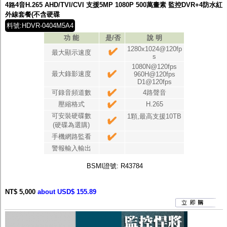
4路4音H.265 AHD/TVI/CVI 支援5MP 1080P 500萬畫素 監控DVR+4防水紅
外線套餐(不含硬碟
料號:HDVR-0404M5A4
功 能
是/否
說 明
1280x1024@120fp
最大顯示速度
s
1080N@120fps
最大錄影速度
960H@120fps
D1@120fps
可錄音頻道數
4路聲音
壓縮格式
H.265
可安裝硬碟數
1顆,最高支援10TB
(硬碟為選購)
手機網路監看
警報輸入輸出
BSMI證號: R43784
NT$ 5,000
about USD$ 155.89