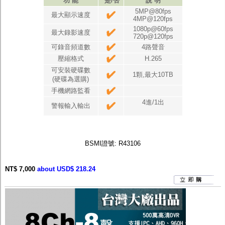
功 能
是/否
說 明
5MP@80fps
最大顯示速度
4MP@120fps
1080p@60fps
最大錄影速度
720p@120fps
可錄音頻道數
4路聲音
壓縮格式
H.265
可安裝硬碟數
1顆,最大10TB
(硬碟為選購)
手機網路監看
4進/1出
警報輸入輸出
BSMI證號: R43106
NT$ 7,000
about USD$ 218.24