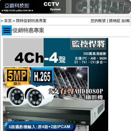
»
首頁
»
限時促銷特惠專案
您的帳號
|
購物籃
|
結帳
限時促銷特惠專案
商品目錄
限時促銷特惠專案
IP網路攝影機及錄放影機
AHD DVR數位錄放影機
AHD半球型(適用屋內)
AHD中小型紅外線攝影機(適用騎樓、室內外)
AHD防護罩型攝影機(適用屋外，紅外線照射
距離遠）
AHD特殊功能型攝影機
旋轉型攝影機.旋轉台
傳統高解析攝影機
鏡頭
投光設備
防護罩及支架
多路攝影機單軸傳輸