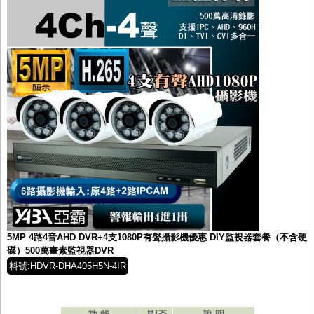
5MP 4路4音AHD DVR+4支1080P有聲攝影機優惠 DIY監視器套餐（不含硬
碟）500萬畫素監視器DVR
料號:HDVR-DHA405H5N-4IR