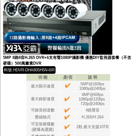
5MP 8路8音H.265 DVR+6支有聲1080P攝影機 優惠DIY監視器套餐（不含
硬碟）500萬畫素DVR
料號:HDVR-DHA805H5N-6IR
功 能
是/否
說 明
5MP@160fps
最大顯示速度
1080p@240fps
4MP@60fps
最大錄影速度
1080p@120fps
720p@240fps
可錄音頻道數
4路聲音
壓縮格式
H.265/H.264
可安裝硬碟數
1顆,最大支援10TB
(硬碟為選購)