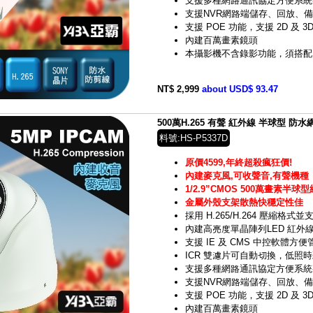
支援多種網路通訊協定方便系統
支援NVR網路端儲存、回放、
支援 POE 功能，支援 2D 及 3
內建百萬畫素鏡頭
本攝影機不含錄影功能，須搭配
NT$ 2,999
about USD$ 93.47
500萬H.265 有聲 紅外線 半球型 防水
料號:HS-P5337D
原價4599,年終超殺瘋狂價!
內建麥克風,可收聲音,有聲機種
1/2.9”CMOS 500萬畫素半
金屬外殼支架散熱快穩定性佳
採用 H.265/H.264 壓縮格
內建高亮度單晶陣列LED 紅外線
支援 IE 及 CMS 中控軟體方便
ICR 雙濾片可自動切換，低照
支援多種網路通訊協定方便系統
支援NVR網路端儲存、回放、
支援 POE 功能，支援 2D 及 3
內建百萬畫素鏡頭