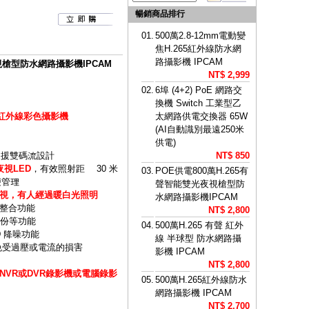
暢銷商品排行
01.
500萬2.8-12mm電動變
焦H.265紅外線防水網
路攝影機 IPCAM
夜視槍型防水網路攝影機IPCAM
NT$ 2,999
02.
6埠 (4+2) PoE 網路交
換機 Switch 工業型乙
球型紅外線彩色攝影機
太網路供電交換器 65W
(AI自動識別最遠250米
供電)
式並支援雙碼流設計
NT$ 850
視LED
，有效照射距離 30 米
03.
POE供電800萬H.265有
便管理
聲智能雙光夜視槍型防
視，有人經過暖白光照明
水網路攝影機IPCAM
整合功能
NT$ 2,800
備份等功能
04.
500萬H.265 有聲 紅外
D 降噪功能
線 半球型 防水網路攝
免受過壓或電流的損害
影機 IPCAM
NT$ 2,800
VR或DVR錄影機或電腦錄影
05.
500萬H.265紅外線防水
網路攝影機 IPCAM
NT$ 2,700