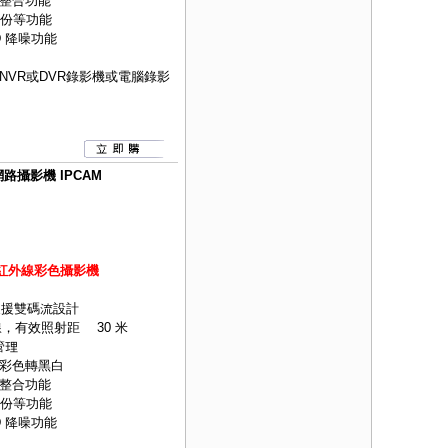
整合功能
備份等功能
D 降噪功能
NVR
或
DVR
錄影機或電腦錄影
網路攝影機 IPCAM
球型紅外線彩色攝影機
式並支援雙碼流設計
，有效照射距離 30 米
管理
時彩色轉黑白
整合功能
備份等功能
D 降噪功能