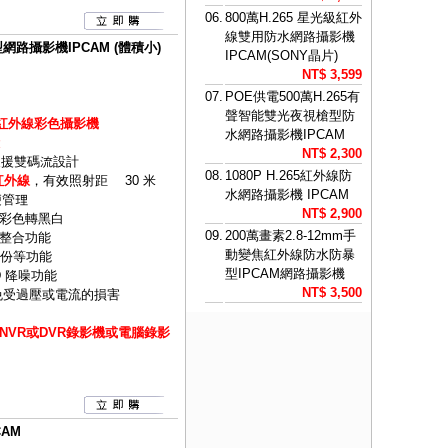
06.
800萬H.265 星光級紅外
線雙用防水網路攝影機
網路攝影機IPCAM (體積小)
IPCAM(SONY晶片)
NT$ 3,599
07.
POE供電500萬H.265有
聲智能雙光夜視槍型防
球型紅外線彩色攝影機
水網路攝影機IPCAM
NT$ 2,300
式並支援雙碼流設計
08.
1080P H.265紅外線防
紅外線
，有效照射距離 30 米
水網路攝影機 IPCAM
便管理
NT$ 2,900
時彩色轉黑白
09.
200萬畫素2.8-12mm手
整合功能
動變焦紅外線防水防暴
備份等功能
型IPCAM網路攝影機
D 降噪功能
NT$ 3,500
免受過壓或電流的損害
VR或DVR錄影機或電腦錄影
CAM