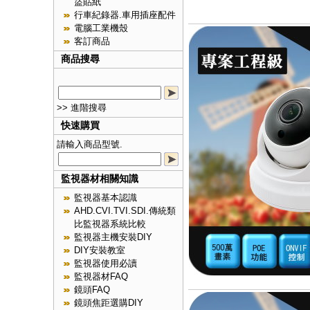
盜貼紙
行車紀錄器.車用插座配件
電腦工業機殼
客訂商品
商品搜尋
>> 進階搜尋
快速購買
請輸入商品型號.
監視器材相關知識
監視器基本認識
AHD.CVI.TVI.SDI.傳統類
比監視器系統比較
監視器主機安裝DIY
DIY安裝教室
監視器使用必讀
監視器材FAQ
鏡頭FAQ
鏡頭焦距選購DIY