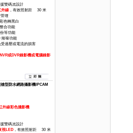
式並支援雙碼流設計
紅外線
，有效照射距離 30 米
便管理
時彩色轉黑白
整合功能
備份等功能
D 降噪功能
免受過壓或電流的損害
VR或DVR錄影機或電腦錄影
夜視槍型防水網路攝影機IPCAM
球型紅外線彩色攝影機
式並支援雙碼流設計
視LED
，有效照射距離 30 米