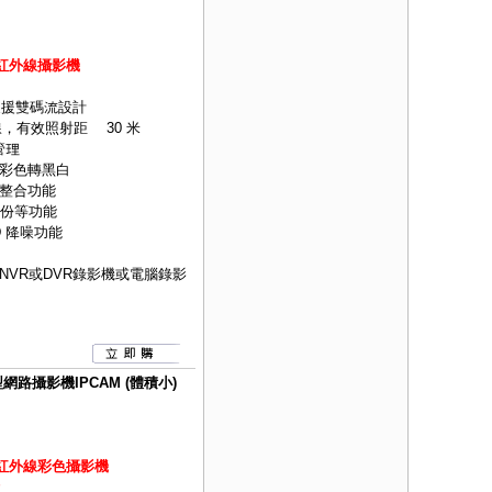
水型紅外線攝影機
式並支援雙碼流設計
，有效照射距離 30 米
管理
時彩色轉黑白
整合功能
備份等功能
D 降噪功能
NVR
或
DVR
錄影機或電腦錄影
網路攝影機IPCAM (體積小)
球型紅外線彩色攝影機