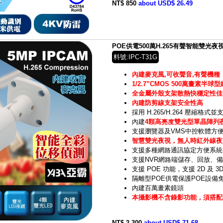
NT$ 850
about USD$ 26.49
POE供電500萬H.265有聲智能雙光
料號:IPC-T31G
內建麥克風,可收聲音,有聲機種
1/2.7”CMOS 500萬畫素半
全金屬外殼支架散熱快穩定性佳
內建防剪線支架安全性高
採用 H.265/H.264 壓縮格
內建
4顆高亮度雙光型單晶陣列夜
支援瀏覽器及VMS中控軟體方
智慧雙光夜視，無人時紅外線夜
支援多種網路通訊協定方便系統
支援NVR網路端儲存、回放、
支援 POE 功能，支援 2D 及 3
隔離型POE供電保護POE設備
內建百萬畫素鏡頭
本攝影機不含錄影功能，須搭配N
NT$ 2,300
about USD$ 71.68