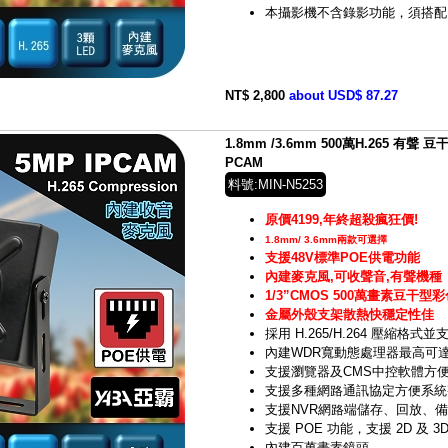
本攝影機不含錄影功能，須搭配
NT$ 2,800
about USD$ 87.27
1.8mm /3.6mm 500萬H.265 有聲
PCAM
料號:MIN-N5253
原價4199,年終超殺瘋狂價!
1.8mm/ 3.6mm兩款可選擇
支援48V標準POE供電功能
內建麥克風,可收聲音,有聲機種
1/3”CMOS 500萬畫素豆干型
金屬外殼支架散熱快穩定性佳
採用 H.265/H.264 壓縮格
內建WDR寬動態處理器最高可達8
支援瀏覽器及CMS中控軟體方
支援多種網路通訊協定方便系統
支援NVR網路端儲存、回放、
支援 POE 功能，支援 2D 及 3
內建百萬畫素鏡頭