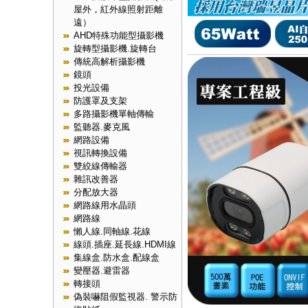
屋外，紅外線照射距離
遠）
AHD特殊功能型攝影機
旋轉型攝影機.旋轉台
傳統高解析攝影機
鏡頭
投光設備
防護罩及支架
多路攝影機單軸傳輸
監聽器.麥克風
網路設備
視訊轉換設備
雙絞線傳輸器
雜訊改善器
分配放大器
網路線用水晶頭
網路線
懶人線.同軸線.花線
線頭.插座.延長線.HDMI線
集線盒.防水盒.配線盒
變壓器.避雷器
轉接頭
偽裝嚇阻假監視器. 警示防