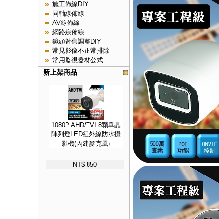
施工佈線DIY
同軸線佈線
AV線佈線
網路線佈線
鏡頭對焦調整DIY
常見影像不正常排除
常用監視器材公式
新上架商品
1080P AHD/TVI 8顆單晶
陣列燈LED紅外線防水攝
影機(內建麥克風)
NT$ 850