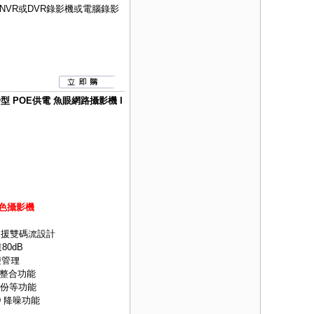
NVR
或
DVR
錄影機或電腦錄影
 豆干型 POE供電 魚眼網路攝影機 I
彩色攝影機
式並支援雙碼流設計
0dB
便管理
整合功能
備份等功能
D 降噪功能