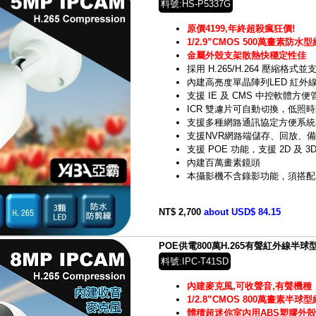
料號:HS-P5337G
原價4199,年終超殺瘋狂價!
1/2.9”CMOS 500萬畫素防
金屬外殼支架散熱快穩定性佳
採用 H.265/H.264 壓縮格
內建高亮度單晶陣列LED 紅外線
支援 IE 及 CMS 中控軟體方便
ICR 雙濾片可自動切換，低照
支援多種網路通訊協定方便系統
支援NVR網路端儲存、回放、
支援 POE 功能，支援 2D 及 3
內建百萬畫素鏡頭
本攝影機不含錄影功能，須搭配
NT$ 2,700
about USD$ 84.15
POE供電800萬H.265有聲紅外線半球型
料號:IPC-T41SD
內建麥克風,可收聲音,有聲機種
1/2.8”CMOS 800萬畫素半
體積超迷你室內用ABS塑膠外殼