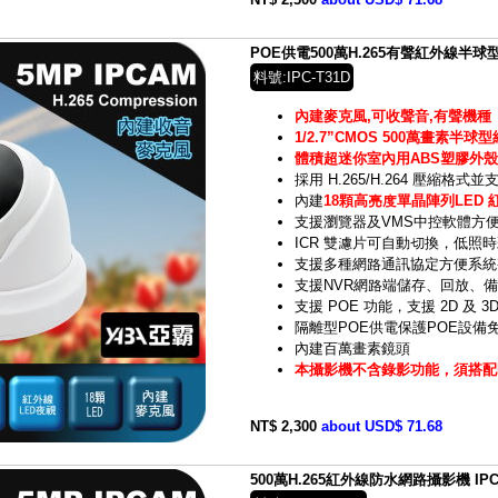
POE供電500萬H.265有聲紅外線半球型
料號:IPC-T31D
內建麥克風,可收聲音,有聲機種
1/2.7”CMOS 500萬畫素半
體積超迷你室內用ABS塑膠外殼
採用 H.265/H.264 壓縮格
內建
18顆高亮度單晶陣列LED 
支援瀏覽器及VMS中控軟體方
ICR 雙濾片可自動切換，低照
支援多種網路通訊協定方便系統
支援NVR網路端儲存、回放、
支援 POE 功能，支援 2D 及 3
隔離型POE供電保護POE設備
內建百萬畫素鏡頭
本攝影機不含錄影功能，須搭配N
NT$ 2,300
about USD$ 71.68
500萬H.265紅外線防水網路攝影機 IP