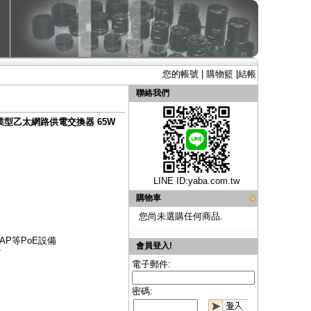
您的帳號
|
購物籃
|
結帳
聯絡我們
h 工業型乙太網路供電交換器 65W
LINE ID:
yaba.com.tw
購物車
您尚未選購任何商品.
AP等PoE設備
會員登入!
T
電子郵件:
密碼: