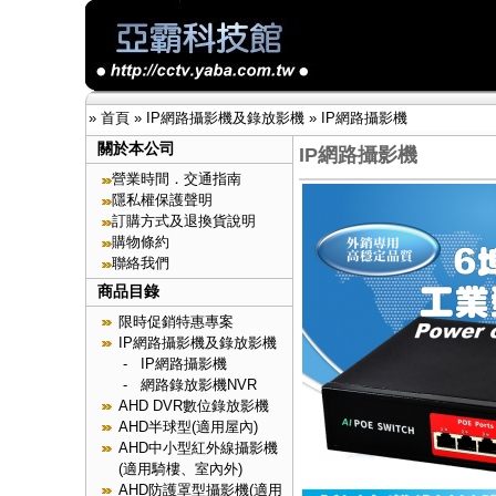
»
首頁
»
IP網路攝影機及錄放影機
»
IP網路攝影機
關於本公司
IP網路攝影機
營業時間．交通指南
隱私權保護聲明
訂購方式及退換貨說明
購物條約
聯絡我們
商品目錄
限時促銷特惠專案
IP網路攝影機及錄放影機
-
IP網路攝影機
-
網路錄放影機NVR
AHD DVR數位錄放影機
AHD半球型(適用屋內)
AHD中小型紅外線攝影機
(適用騎樓、室內外)
AHD防護罩型攝影機(適用