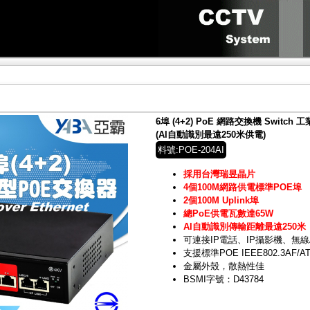
6埠 (4+2) PoE 網路交換機 Switc
(AI自動識別最遠250米供電)
料號:POE-204AI
採用台灣瑞昱晶片
4個100M網路供電標準POE埠
2個100M Uplink埠
總PoE供電瓦數達65W
AI自動識別傳輸距離最遠250米
可連接IP電話、IP攝影機、無線
支援標準POE IEEE802.3AF/A
金屬外殼，散熱性佳
BSMI字號：D43784