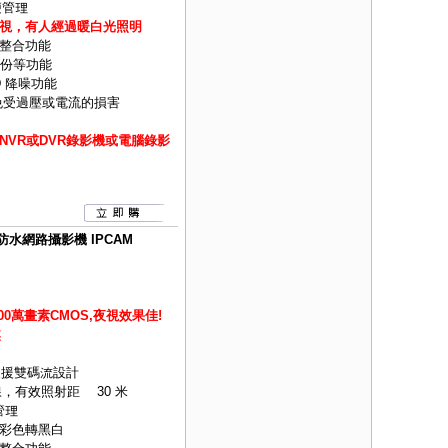
便管理
視，有人經過暖白光照明
整合功能
備份等功能
D 降噪功能
免受過壓或電流的損害
VR或DVR錄影機或電腦錄影
線防水網路攝影機 IPCAM
 500萬畫素
CMOS,夜視效果佳!
焦
式並支援雙碼流設計
，有效照射距離 30 米
管理
時彩色轉黑白