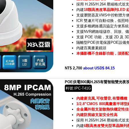
採用 H.265/H.264 壓縮格
內建
18顆高亮度單晶陣列LED 
支援瀏覽器及VMS中控軟體方
ICR 雙濾片可自動切換，低照
支援多種網路通訊協定方便系統
支援NVR網路端儲存、回放、
支援 POE 功能，支援 2D 及 3
隔離型POE供電保護POE設備
內建百萬畫素鏡頭
本攝影機不含錄影功能，須搭配N
NT$ 2,700
about USD$ 84.15
POE供電800萬H.265有聲智能雙光
料號:IPC-T41G
內建麥克風,可收聲音,有聲機種
1/2.8”CMOS 800萬畫素半
全金屬外殼支架散熱快穩定性佳
內建防剪線支架安全性高
採用 H.265/H.264 壓縮格
內建
6顆高亮度雙光型單晶陣列夜