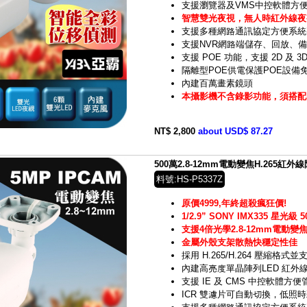
支援瀏覽器及VMS中控軟體方
智慧雙光夜視，無人時紅外線夜
支援多種網路通訊協定方便系統
支援NVR網路端儲存、回放、
支援 POE 功能，支援 2D 及 3
隔離型POE供電保護POE設備
內建百萬畫素鏡頭
本攝影機不含錄影功能，須搭配N
NT$ 2,800
about USD$ 87.27
500萬2.8-12mm電動變焦H.265紅外
料號:HS-P5337Z
原價4999,年終超殺瘋狂價!
1/2.9” SONY IMX335 星光級
支援4倍光學2.8-12mm電動變
金屬外殼支架散熱快穩定性佳
採用 H.265/H.264 壓縮格
內建高亮度單晶陣列LED 紅外線
支援 IE 及 CMS 中控軟體方便
ICR 雙濾片可自動切換，低照