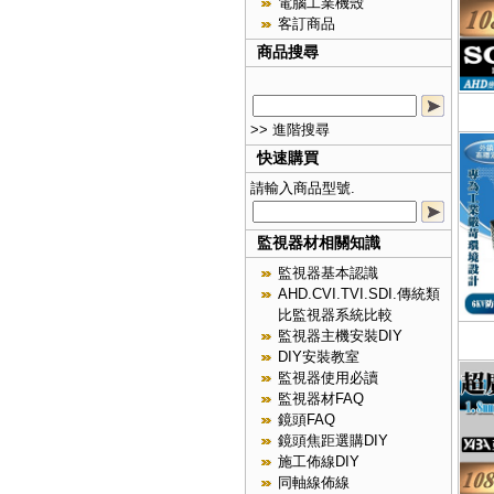
電腦工業機殼
客訂商品
商品搜尋
>> 進階搜尋
快速購買
請輸入商品型號.
監視器材相關知識
監視器基本認識
AHD.CVI.TVI.SDI.傳統類
比監視器系統比較
監視器主機安裝DIY
DIY安裝教室
監視器使用必讀
監視器材FAQ
鏡頭FAQ
鏡頭焦距選購DIY
施工佈線DIY
同軸線佈線