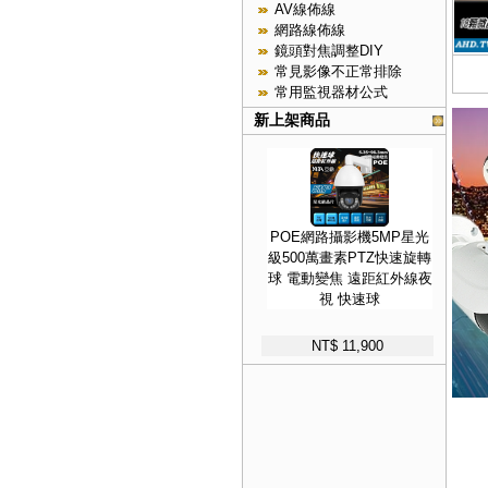
AV線佈線
網路線佈線
鏡頭對焦調整DIY
常見影像不正常排除
常用監視器材公式
新上架商品
POE網路攝影機5MP星光
級500萬畫素PTZ快速旋轉
球 電動變焦 遠距紅外線夜
視 快速球
NT$ 11,900