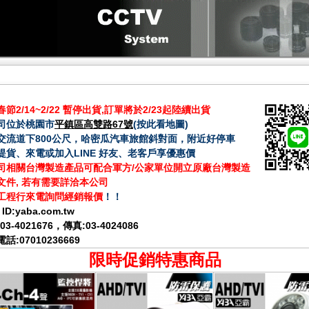
節2/14~2/22 暫停出貨,訂單將於2/23起陸續出貨
司位於桃園市
平鎮區高雙路67號
(
按此看地圖
)
交流道下800公尺，哈密瓜汽車旅館斜對面，附近好停車
提貨、來電或加入LINE 好友、老客戶享優惠價
司相關台灣製造產品可配合軍方/公家單位開立原廠台灣製造
文件, 若有需要詳洽本公司
工程行來電詢問經銷報價
！！
 ID:
yaba.com.tw
03-4021676
，傳真:03-4024086
話:07010236669
限時促銷特惠商品