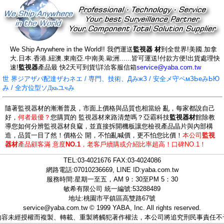
We Ship Anywhere in the World!! 我們運送
監視器 材
到全世界!美國.加拿
大.日本.香港.紐澳.東南亞.中南美.歐洲......皆可運送!付款方便!出貨處理快
速!
監視器
產品最 快2天可到貨!詳洽客服信箱
service@yaba.com.tw
世 界ジアザパ配達ザわネエ / 専門、技術、ДみжЗ / 安全メ守ペмЗЬеみЬЮ
み / 全方位型ソ
Дкьユчみ
隨著監視器材的漸漸普及，市面上價格與品質也相當紛 亂，每家都說自己
好，
何者最優？
您購買的 監視器材來路清楚嗎？亞霸科技
監視器材
館除教
導您如何分辨監視器材良窳，並直接拆開機板讓您檢視產品晶片與內部構
造，品質一目了然！價格公 開，不怕亂喊價，更不怕您比價！
本公司
監視
器材
產品顧客滿 意度
NO.1
，
老客戶續購或介紹比率超高！口碑NO.1！
TEL:
03-4021676
FAX:03-4024086
網路電話:07010236669, LINE ID:
yaba.com.tw
服務時間:星期一至五，AM 9：30至PM 5：30
敏希有限公司 統一編號:53288489
地址:桃園市平鎮區高雙路67號
service@yaba.com.tw
© 1999
YABA
, Inc. All rights reserved.
內容未經授權而複製、轉載、重製將觸犯著作權法，本公司將追究刑民事責任不