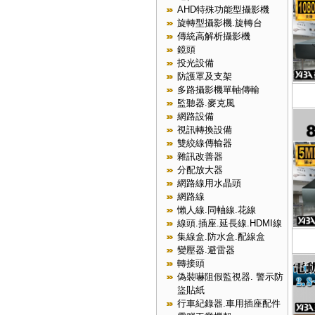
AHD特殊功能型攝影機
旋轉型攝影機.旋轉台
傳統高解析攝影機
鏡頭
投光設備
防護罩及支架
多路攝影機單軸傳輸
監聽器.麥克風
網路設備
視訊轉換設備
雙絞線傳輸器
雜訊改善器
分配放大器
網路線用水晶頭
網路線
懶人線.同軸線.花線
線頭.插座.延長線.HDMI線
集線盒.防水盒.配線盒
變壓器.避雷器
轉接頭
偽裝嚇阻假監視器. 警示防
盜貼紙
行車紀錄器.車用插座配件