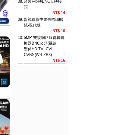
08.
台製F公轉BNC母轉接
頭
NT$ 14
09.
監視錄影中警告標誌貼
紙-現代版
NT$ 10
10.
5MP 雙絞網路線傳輸轉
換器BNC公頭(祼線
型)AHD TVI CVI
CVBS(WR-ZB3)
NT$ 16