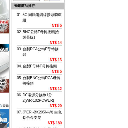
暢銷商品排行
01.
5C 同軸電纜線接頭套環
組
NT$ 5
02.
BNC公轉F母轉接頭(台
製長版)
NT$ 14
03.
台製RCA公轉F母轉接
頭
NT$ 13
04.
台製F母轉F母轉接頭
NT$ 5
05.
台製BNC公轉RCA母轉
轉接頭
NT$ 12
06.
DC電源分接線1分
2(WR-102POWER)
NT$ 20
07.
(PERI-BK205N-W) 白色
鋁合金支架
NT$ 180