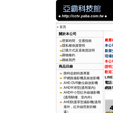
»
首頁
關於本公司
農曆春
營業時間．交通指南
本公
隱私權保護聲明
訂購方式及退換貨說明
新屋
購物條約
現場
聯絡我們
本公
商品目錄
證明
歡迎
限時促銷特惠專案
LINE
IP網路攝影機及錄放影機
電話:
AHD DVR數位錄放影機
AHD半球型(適用屋內)
網路電
AHD中小型紅外線攝影機
(適用騎樓、室內外)
AHD防護罩型攝影機(適用
屋外，紅外線照射距離
遠）