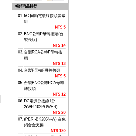
暢銷商品排行
01.
5C 同軸電纜線接頭套環
組
NT$ 5
02.
BNC公轉F母轉接頭(台
其
製長版)
NT$ 14
03.
台製RCA公轉F母轉接
頭
NT$ 13
04.
台製F母轉F母轉接頭
NT$ 5
05.
台製BNC公轉RCA母轉
轉接頭
NT$ 12
06.
DC電源分接線1分
2(WR-102POWER)
NT$ 20
07.
(PERI-BK205N-W) 白色
鋁合金支架
NT$ 180