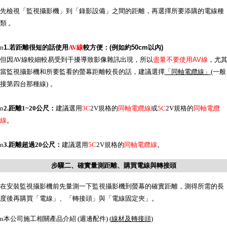
先檢視「監視攝影機」到「錄影設備」之間的距離，再選擇所要添購的電線種
類 。
n
1.若距離很短的話使用
AV
線
較方便
：(例如約50cm以內)
但因
AV
線較細較易受到干擾導致影像雜訊出現，所以
盡量不要使用AV線
，尤
當監視
攝影機和所要監看的螢幕距離較長的話，建議選擇
「同軸電纜線」
(
一般
接第四台那種線
)
。
n
2.
距離
1~20
公尺：
建議選用
3C
2V
規格的
同軸電纜線
或
5C
2V
規格的
同軸電纜
線
。
n
3.
距離超過
20
公尺
：
建議選用
5C
2V
規格的
同軸電纜線
。
步驟二、確實量測距離、購買電線與轉接頭
在安裝監視攝影機前先量測一下監視攝影機到螢幕的確實距離，測得所需的長
度後再購買「電線」、「轉接頭」與「電線固定夾」。
n
本公司施工相關產品介紹
(
週邊配件
)
(
線材及轉接頭
)