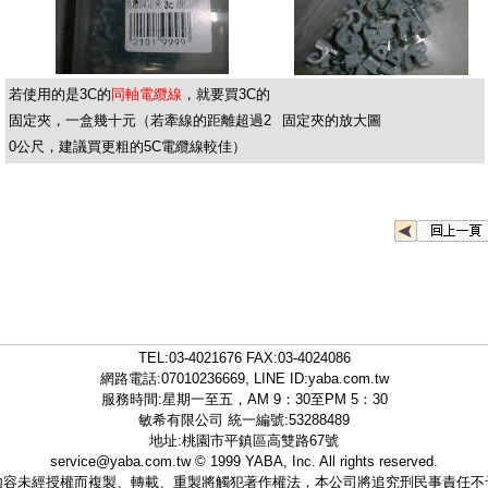
若使用的是3C的
同軸電纜線
，就要買3C的
固定夾，一盒幾十元（若牽線的距離超過2
固定夾的放大圖
0公尺，建議買更粗的5C電纜線較佳）
TEL:
03-4021676
FAX:03-4024086
網路電話:07010236669, LINE ID:
yaba.com.tw
服務時間:星期一至五，AM 9：30至PM 5：30
敏希有限公司 統一編號:53288489
地址:桃園市平鎮區高雙路67號
service@yaba.com.tw
© 1999
YABA
, Inc. All rights reserved.
內容未經授權而複製、轉載、重製將觸犯著作權法，本公司將追究刑民事責任不