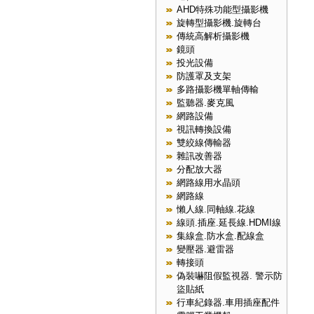
AHD特殊功能型攝影機
旋轉型攝影機.旋轉台
傳統高解析攝影機
鏡頭
投光設備
防護罩及支架
多路攝影機單軸傳輸
監聽器.麥克風
網路設備
視訊轉換設備
雙絞線傳輸器
雜訊改善器
分配放大器
網路線用水晶頭
網路線
懶人線.同軸線.花線
線頭.插座.延長線.HDMI線
集線盒.防水盒.配線盒
變壓器.避雷器
轉接頭
偽裝嚇阻假監視器. 警示防
盜貼紙
行車紀錄器.車用插座配件