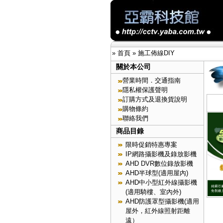
»
首頁
»
施工佈線DIY
關於本公司
營業時間．交通指南
隱私權保護聲明
訂購方式及退換貨說明
購物條約
聯絡我們
商品目錄
限時促銷特惠專案
IP網路攝影機及錄放影機
AHD DVR數位錄放影機
AHD半球型(適用屋內)
AHD中小型紅外線攝影機
(適用騎樓、室內外)
AHD防護罩型攝影機(適用
屋外，紅外線照射距離
遠）