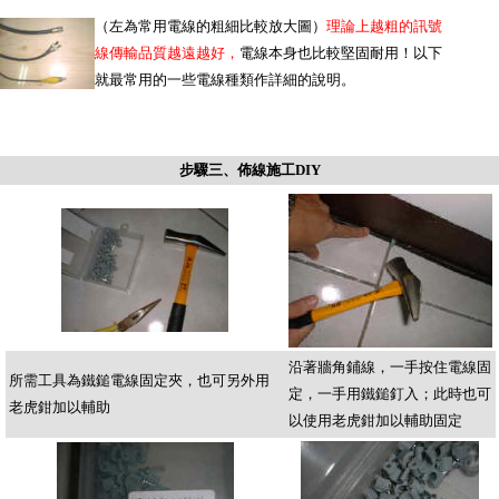
（左為常用電線的粗細比較放大圖）
理論上越粗的訊號
線傳輸品質越遠越好，
電線本身也比較堅固耐用！
以下
就最常用的一些電線種類作詳細的說明。
步驟三、佈線施工DIY
沿著牆角鋪線，一手按住電線固
所需工具為鐵鎚
電線固定夾，也可另外用
定，一手用鐵鎚釘入；此時也可
老虎鉗加以輔助
以使用
老虎鉗加以輔助固定