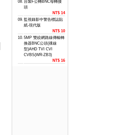
08.
台製F公轉BNC母轉接
頭
NT$ 14
09.
監視錄影中警告標誌貼
紙-現代版
NT$ 10
10.
5MP 雙絞網路線傳輸轉
換器BNC公頭(祼線
型)AHD TVI CVI
CVBS(WR-ZB3)
NT$ 16