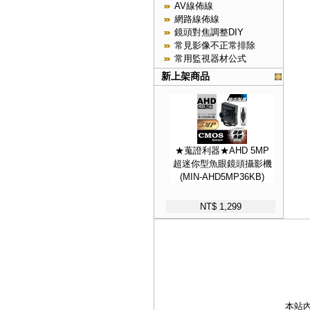
AV線佈線
網路線佈線
鏡頭對焦調整DIY
常見影像不正常排除
常用監視器材公式
新上架商品
★蒐證利器★AHD 5MP
超迷你型魚眼鏡頭攝影機
(MIN-AHD5MP36KB)
NT$ 1,299
本站