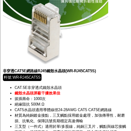
非穿透CAT5E網路線RJ45鐵殼水晶頭(WR-RJ45CAT5S)
料號:WR-RJ45CAT5S
CAT.5E非穿透式鐵殼水晶頭
鐵殼水晶頭屏蔽干擾效果佳
拔插壽命：1000次
絕緣阻抗 500M.Ω
CAT5水晶頭適用導體線徑24-28AWG CAT5 CAT5E網路線
材質為純銅鍍金接點，三叉觸點採用鍍金處理，加強傳導性，耐磨
損、抗氧化、保障訊號長期穩定高速傳輸
三叉型（一件式）適用於單/多股線，純銅三叉片，觸點與線芯接觸