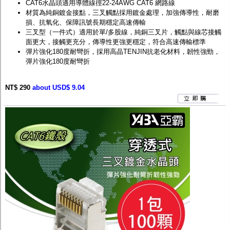
CAT6水晶頭適用導體線徑22-24AWG CAT6 網路線
材質為純銅鍍金接點，三叉觸點採用鍍金處理，加強傳導性，耐磨
損、抗氧化、保障訊號長期穩定高速傳輸
三叉型（一件式）適用於單/多股線，純銅三叉片，觸點與線芯接觸
面更大，接觸更充分，傳導性更強更穩定，符合高速傳輸標準
彈片強化180度耐彎折，採用高晶TENJIN抗老化材料，韌性強勁，
彈片強化180度耐彎折
NT$ 290
about USD$ 9.04