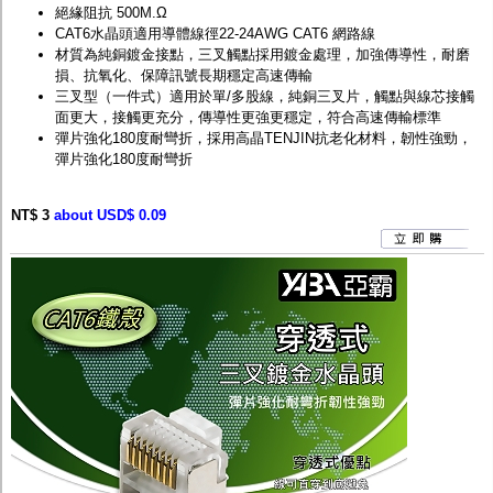
絕緣阻抗 500M.Ω
CAT6水晶頭適用導體線徑22-24AWG CAT6 網路線
材質為純銅鍍金接點，三叉觸點採用鍍金處理，加強傳導性，耐磨
損、抗氧化、保障訊號長期穩定高速傳輸
三叉型（一件式）適用於單/多股線，純銅三叉片，觸點與線芯接觸
面更大，接觸更充分，傳導性更強更穩定，符合高速傳輸標準
彈片強化180度耐彎折，採用高晶TENJIN抗老化材料，韌性強勁，
彈片強化180度耐彎折
NT$ 3
about USD$ 0.09