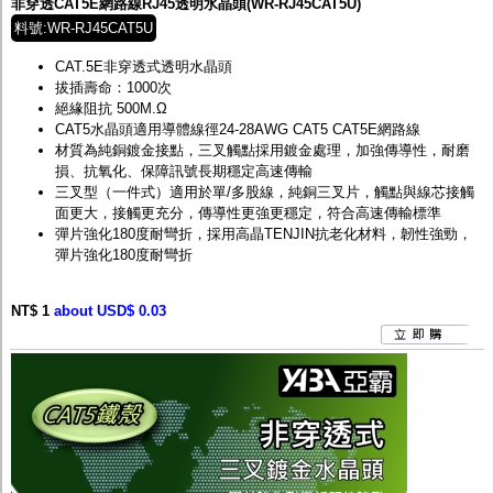
非穿透CAT5E網路線RJ45透明水晶頭(WR-RJ45CAT5U)
料號:WR-RJ45CAT5U
CAT.5E非穿透式透明水晶頭
拔插壽命：1000次
絕緣阻抗 500M.Ω
CAT5水晶頭適用導體線徑24-28AWG CAT5 CAT5E網路線
材質為純銅鍍金接點，三叉觸點採用鍍金處理，加強傳導性，耐磨
損、抗氧化、保障訊號長期穩定高速傳輸
三叉型（一件式）適用於單/多股線，純銅三叉片，觸點與線芯接觸
面更大，接觸更充分，傳導性更強更穩定，符合高速傳輸標準
彈片強化180度耐彎折，採用高晶TENJIN抗老化材料，韌性強勁，
彈片強化180度耐彎折
NT$ 1
about USD$ 0.03