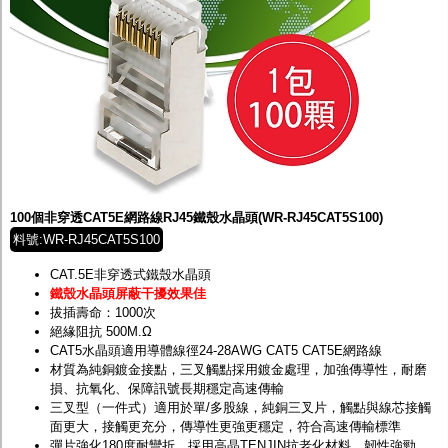
100個非穿透CAT5E網路線RJ45鐵殼水晶頭(WR-RJ45CAT5S100)
料號:WR-RJ45CAT5S100
CAT.5E非穿透式鐵殼水晶頭
鐵殼水晶頭屏蔽干擾效果佳
拔插壽命：1000次
絕緣阻抗 500M.Ω
CAT5水晶頭適用導體線徑24-28AWG CAT5 CAT5E網路線
材質為純銅鍍金接點，三叉觸點採用鍍金處理，加強傳導性，耐磨
損、抗氧化、保障訊號長期穩定高速傳輸
三叉型（一件式）適用於單/多股線，純銅三叉片，觸點與線芯接觸
面更大，接觸更充分，傳導性更強更穩定，符合高速傳輸標準
彈片強化180度耐彎折，採用高晶TENJIN抗老化材料，韌性強勁，