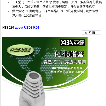
三叉型（一件式）適用於單/多股線，純銅三叉片，觸點與線芯接觸
面更大，接觸更充分，傳導性更強更穩定，符合高速傳輸標準
彈片強化180度耐彎折，採用高晶TENJIN抗老化材料，韌性強勁，
彈片強化180度耐彎折
NT$ 290
about USD$ 9.04