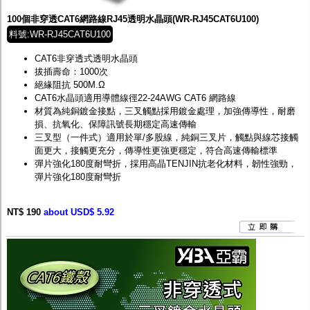
100個非穿透CAT6網路線RJ45透明水晶頭(WR-RJ45CAT6U100)
料號:WR-RJ45CAT6U100
CAT6非穿透式透明水晶頭
拔插壽命：1000次
絕緣阻抗 500M.Ω
CAT6水晶頭適用導體線徑22-24AWG CAT6 網路線
材質為純銅鍍金接點，三叉觸點採用鍍金處理，加強傳導性，耐磨
損、抗氧化、保障訊號長期穩定高速傳輸
三叉型（一件式）適用於單/多股線，純銅三叉片，觸點與線芯接觸
面更大，接觸更充分，傳導性更強更穩定，符合高速傳輸標準
彈片強化180度耐彎折，採用高晶TENJIN抗老化材料，韌性強勁，
彈片強化180度耐彎折
NT$ 190
about USD$ 5.92