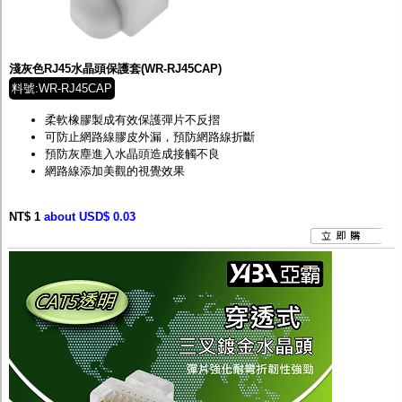
淺灰色RJ45水晶頭保護套(WR-RJ45CAP)
料號:WR-RJ45CAP
柔軟橡膠製成有效保護彈片不反摺
可防止網路線膠皮外漏，預防網路線折斷
預防灰塵進入水晶頭造成接觸不良
網路線添加美觀的視覺效果
NT$ 1
about USD$ 0.03