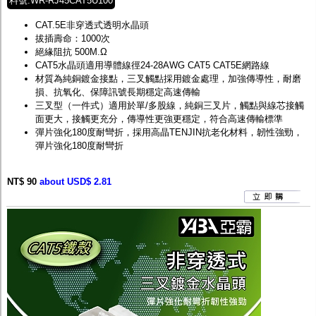
料號:WR-RJ45CAT5U100
CAT.5E非穿透式透明水晶頭
拔插壽命：1000次
絕緣阻抗 500M.Ω
CAT5水晶頭適用導體線徑24-28AWG CAT5 CAT5E網路線
材質為純銅鍍金接點，三叉觸點採用鍍金處理，加強傳導性，耐磨
損、抗氧化、保障訊號長期穩定高速傳輸
三叉型（一件式）適用於單/多股線，純銅三叉片，觸點與線芯接觸
面更大，接觸更充分，傳導性更強更穩定，符合高速傳輸標準
彈片強化180度耐彎折，採用高晶TENJIN抗老化材料，韌性強勁，
彈片強化180度耐彎折
NT$ 90
about USD$ 2.81