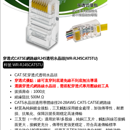
穿透式CAT5E網路線RJ45透明水晶頭(WR-RJ45CAT5TU)
料號:WR-RJ45CAT5TU
CAT.5E穿透式透明水晶頭
穿透式優點：線可直穿到底避免線不到底無法導通
選購穿透式網路線水晶頭，需搭配穿透式專用壓線鉗工具
拔插壽命：1000次
絕緣阻抗 500M.Ω
CAT5水晶頭適用導體線徑24-28AWG CAT5 CAT5E網路線
材質為純銅鍍金接點，三叉觸點採用鍍金處理，加強傳導性，耐磨
損、抗氧化、保障訊號長期穩定高速傳輸
三叉型（一件式）適用於單/多股線，純銅三叉片，觸點與線芯接觸
面更大，接觸更充分，傳導性更強更穩定，符合高速傳輸標準