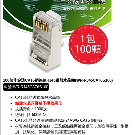
100個非穿透CAT6網路線RJ45鐵殼水晶頭(WR-RJ45CAT6S100)
料號:WR-RJ45CAT6S100
CAT6非穿透式鐵殼水晶頭
鐵殼水晶頭屏蔽干擾效果佳
拔插壽命：1000次
絕緣阻抗 500M.Ω
CAT6水晶頭適用導體線徑22-24AWG CAT6 網路線
材質為純銅鍍金接點，三叉觸點採用鍍金處理，加強傳導性，耐磨
損、抗氧化、保障訊號長期穩定高速傳輸