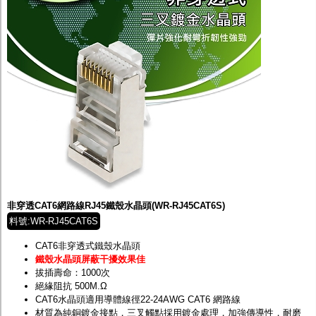
非穿透CAT6網路線RJ45鐵殼水晶頭(WR-RJ45CAT6S)
料號:WR-RJ45CAT6S
CAT6非穿透式鐵殼水晶頭
鐵殼水晶頭屏蔽干擾效果佳
拔插壽命：1000次
絕緣阻抗 500M.Ω
CAT6水晶頭適用導體線徑22-24AWG CAT6 網路線
材質為純銅鍍金接點，三叉觸點採用鍍金處理，加強傳導性，耐磨