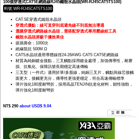
100個穿透式CAT5E網路線RJ45鐵殼水晶頭(WR-RJ45CAT5TS100)
料號:WR-RJ45CAT5TS100
CAT.5E穿透式鐵殼水晶頭
穿透式優點：線可直穿到底避免線不到底無法導通
選購穿透式網路線水晶頭，需搭配穿透式專用壓線鉗工具
鐵殼水晶頭屏蔽干擾效果佳
拔插壽命：1000次
絕緣阻抗 500M.Ω
CAT5水晶頭適用導體線徑24-28AWG CAT5 CAT5E網路線
材質為純銅鍍金接點，三叉觸點採用鍍金處理，加強傳導性，耐磨
損、抗氧化、保障訊號長期穩定高速傳輸
三叉型（一件式）適用於單/多股線，純銅三叉片，觸點與線芯接觸
面更大，接觸更充分，傳導性更強更穩定，符合高速傳輸標準
彈片強化180度耐彎折，採用高晶TENJIN抗老化材料，韌性強勁，
彈片強化180度耐彎折
NT$ 290
about USD$ 9.04