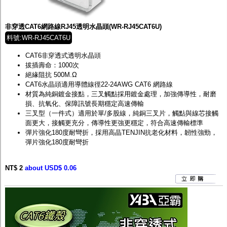
非穿透CAT6網路線RJ45透明水晶頭(WR-RJ45CAT6U)
料號:WR-RJ45CAT6U
CAT6非穿透式透明水晶頭
拔插壽命：1000次
絕緣阻抗 500M.Ω
CAT6水晶頭適用導體線徑22-24AWG CAT6 網路線
材質為純銅鍍金接點，三叉觸點採用鍍金處理，加強傳導性，耐磨
損、抗氧化、保障訊號長期穩定高速傳輸
三叉型（一件式）適用於單/多股線，純銅三叉片，觸點與線芯接觸
面更大，接觸更充分，傳導性更強更穩定，符合高速傳輸標準
彈片強化180度耐彎折，採用高晶TENJIN抗老化材料，韌性強勁，
彈片強化180度耐彎折
NT$ 2
about USD$ 0.06