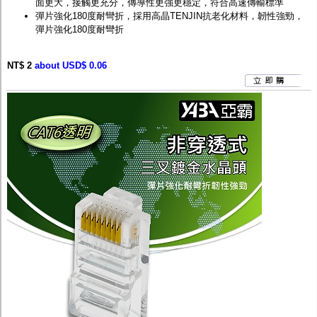
面更大，接觸更充分，傳導性更強更穩定，符合高速傳輸標準
彈片強化180度耐彎折，採用高晶TENJIN抗老化材料，韌性強勁，
彈片強化180度耐彎折
NT$ 2
about USD$ 0.06