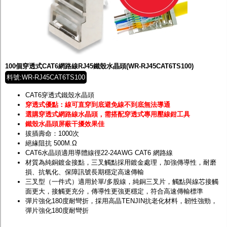
100個穿透式CAT6網路線RJ45鐵殼水晶頭(WR-RJ45CAT6TS100)
料號:WR-RJ45CAT6TS100
CAT6穿透式鐵殼水晶頭
穿透式優點：線可直穿到底避免線不到底無法導通
選購穿透式網路線水晶頭，需搭配穿透式專用壓線鉗工具
鐵殼水晶頭屏蔽干擾效果佳
拔插壽命：1000次
絕緣阻抗 500M.Ω
CAT6水晶頭適用導體線徑22-24AWG CAT6 網路線
材質為純銅鍍金接點，三叉觸點採用鍍金處理，加強傳導性，耐磨
損、抗氧化、保障訊號長期穩定高速傳輸
三叉型（一件式）適用於單/多股線，純銅三叉片，觸點與線芯接觸
面更大，接觸更充分，傳導性更強更穩定，符合高速傳輸標準
彈片強化180度耐彎折，採用高晶TENJIN抗老化材料，韌性強勁，
彈片強化180度耐彎折