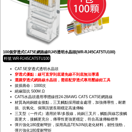
100個穿透式CAT5E網路線RJ45透明水晶頭(WR-RJ45CAT5TU100)
料號:WR-RJ45CAT5TU100
CAT.5E穿透式透明水晶頭
穿透式優點：線可直穿到底避免線不到底無法導通
選購穿透式網路線水晶頭，需搭配穿透式專用壓線鉗工具
拔插壽命：1000次
絕緣阻抗 500M.Ω
CAT5水晶頭適用導體線徑24-28AWG CAT5 CAT5E網路線
材質為純銅鍍金接點，三叉觸點採用鍍金處理，加強傳導性，耐磨
損、抗氧化、保障訊號長期穩定高速傳輸
三叉型（一件式）適用於單/多股線，純銅三叉片，觸點與線芯接觸
面更大，接觸更充分，傳導性更強更穩定，符合高速傳輸標準
彈片強化180度耐彎折，採用高晶TENJIN抗老化材料，韌性強勁，
彈片強化180度耐彎折