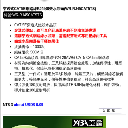
穿透式CAT5E網路線RJ45鐵殼水晶頭(WR-RJ45CAT5TS)
料號:WR-RJ45CAT5TS
CAT.5E穿透式鐵殼水晶頭
穿透式優點：線可直穿到底避免線不到底無法導通
選購穿透式網路線水晶頭，需搭配穿透式專用壓線鉗工具
鐵殼水晶頭屏蔽干擾效果佳
拔插壽命：1000次
絕緣阻抗 500M.Ω
CAT5水晶頭適用導體線徑24-28AWG CAT5 CAT5E網路線
材質為純銅鍍金接點，三叉觸點採用鍍金處理，加強傳導性，耐磨
損、抗氧化、保障訊號長期穩定高速傳輸
三叉型（一件式）適用於單/多股線，純銅三叉片，觸點與線芯接觸
面更大，接觸更充分，傳導性更強更穩定，符合高速傳輸標準
彈片強化180度耐彎折，採用高晶TENJIN抗老化材料，韌性強勁，
彈片強化180度耐彎折
NT$ 3
about USD$ 0.09