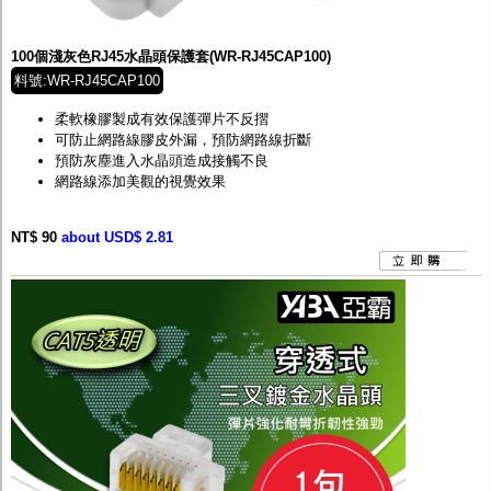
監聽器.麥克風
網路設備
視訊轉換設備
100個淺灰色RJ45水晶頭保護套(WR-RJ45CAP100)
雙絞線傳輸器
料號:WR-RJ45CAP100
雜訊改善器
分配放大器
柔軟橡膠製成有效保護彈片不反摺
網路線用水晶頭
可防止網路線膠皮外漏，預防網路線折斷
網路線
預防灰塵進入水晶頭造成接觸不良
懶人線.同軸線.花線
網路線添加美觀的視覺效果
線頭.插座.延長線.HDMI線
集線盒.防水盒.配線盒
NT$ 90
變壓器.避雷器
about USD$ 2.81
轉接頭
偽裝嚇阻假監視器. 警示防盜貼紙
行車紀錄器.車用插座配件
電腦工業機殼
客訂商品