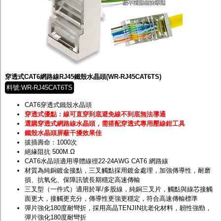
穿透式CAT6網路線RJ45鐵殼水晶頭(WR-RJ45CAT6TS)
料號:WR-RJ45CAT6TS
CAT6穿透式鐵殼水晶頭
穿透式優點：線可直穿到底避免線不到底無法導通
選購穿透式網路線水晶頭，需搭配穿透式專用壓線鉗工具
鐵殼水晶頭屏蔽干擾效果佳
拔插壽命：1000次
絕緣阻抗 500M.Ω
CAT6水晶頭適用導體線徑22-24AWG CAT6 網路線
材質為純銅鍍金接點，三叉觸點採用鍍金處理，加強傳導性，耐磨
損、抗氧化、保障訊號長期穩定高速傳輸
三叉型（一件式）適用於單/多股線，純銅三叉片，觸點與線芯接觸
面更大，接觸更充分，傳導性更強更穩定，符合高速傳輸標準
彈片強化180度耐彎折，採用高晶TENJIN抗老化材料，韌性強勁，
彈片強化180度耐彎折