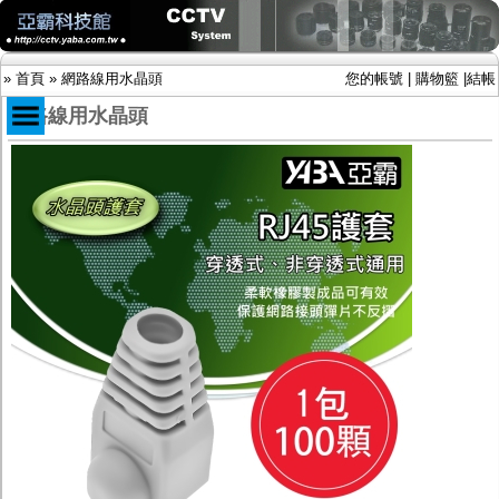
»
首頁
»
網路線用水晶頭
您的帳號
|
購物籃
|
結帳
網路線用水晶頭
商品目錄
限時促銷特惠專案
IP網路攝影機及錄放影機
AHD DVR數位錄放影機
AHD半球型(適用屋內)
AHD中小型紅外線攝影機(適用騎樓、室內外)
AHD防護罩型攝影機(適用屋外，紅外線照射
距離遠）
AHD特殊功能型攝影機
旋轉型攝影機.旋轉台
傳統高解析攝影機
鏡頭
投光設備
防護罩及支架
多路攝影機單軸傳輸