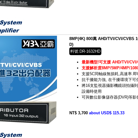
8MP(4K) 800萬 AHD/TVI/CVI/CVB
D)
料號:DR-1632HD
最新機型!可支援 AHD/TVI/CVI/
支援解析度8MP/5MP/4MP/1080
支援5C同軸線無損耗,高速率.
抗干擾能力強, 在干擾環境下
將16支監視器攝影機鏡頭拍攝到
設備時使用
可與數位影像儲存器(DVR)等
NT$ 3,700
about USD$ 115.33