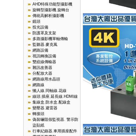
AHD特殊功能型攝影機
旋轉型攝影機.旋轉台
傳統高解析攝影機
鏡頭
投光設備
防護罩及支架
多路攝影機單軸傳輸
監聽器.麥克風
網路設備
視訊轉換設備
雙絞線傳輸器
雜訊改善器
分配放大器
網路線用水晶頭
網路線
懶人線.同軸線.花線
線頭.插座.延長線.HDMI線
集線盒.防水盒.配線盒
變壓器.避雷器
轉接頭
偽裝嚇阻假監視器. 警示防
盜貼紙
行車紀錄器.車用插座配件