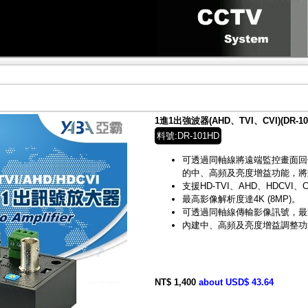
1進1出強波器(AHD、TVI、CVI)(DR-10
料號:DR-101HD
可透過同軸線將遠端監控畫面回
的中、高頻及亮度增益功能，將
支援HD-TVI、AHD、HDCVI
最高影像解析度達4K (8MP)。
可透過同軸線傳輸影像訊號，最遠
內建中、高頻及亮度增益調整功
NT$ 1,400
about USD$ 43.64