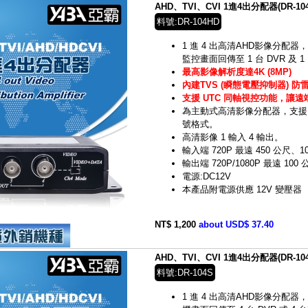
AHD、TVI、CVI 1進4出分配器(DR-104
料號:DR-104HD
1 進 4 出高清AHD影像分配器，
監控畫面回傳至 1 台 DVR 及
最高影像解析度達4K (8MP)
內建TVS (瞬態電壓抑制器) 防
支援 UTC 同軸視控功能，讓
為主動式高清影像分配器，支援 HD-
號格式。
高清影像 1 輸入 4 輸出。
輸入端 720P 最遠 450 公尺、1
輸出端 720P/1080P 最遠 100
電源:DC12V
本產品附電源供應 12V 變壓器
NT$ 1,200
about USD$ 37.40
AHD、TVI、CVI 1進4出分配器(DR-104
料號:DR-104S
1 進 4 出高清AHD影像分配器，