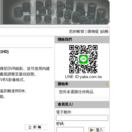
您的帳號
|
購物籃
|
結帳
聯絡我們
1HD)
傳至DVR錄影。並可使用內建
畫面調整至最佳狀態。
LINE ID:
yaba.com.tw
、CVBS影像格式。
購物車
距離達800米。
您尚未選購任何商品.
能。
會員登入!
電子郵件:
密碼: