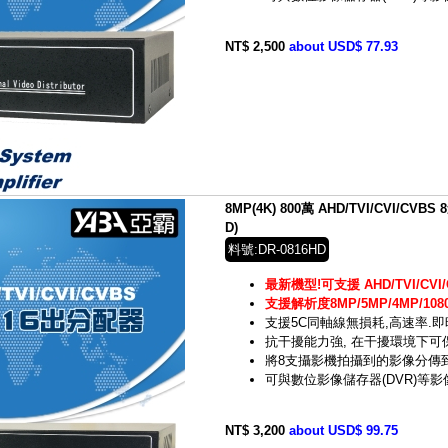
NT$ 2,500
about USD$ 77.93
8MP(4K) 800萬 AHD/TVI/CVI/CVB
D)
料號:DR-0816HD
最新機型!可支援 AHD/TVI/CVI/
支援解析度8MP/5MP/4MP/1080
支援5C同軸線無損耗,高速率.
抗干擾能力強, 在干擾環境下
將8支攝影機拍攝到的影像分傳
可與數位影像儲存器(DVR)等
NT$ 3,200
about USD$ 99.75