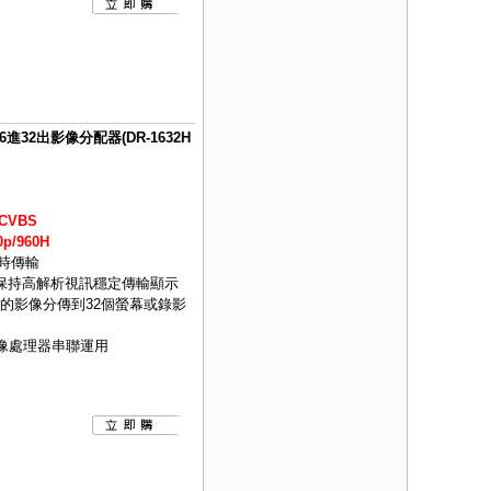
S 16進32出影像分配器(DR-1632H
CVBS
p/960H
即時傳輸
可保持高解析視訊穩定傳輸顯示
的影像分傳到32個螢幕或錄影
影像處理器串聯運用