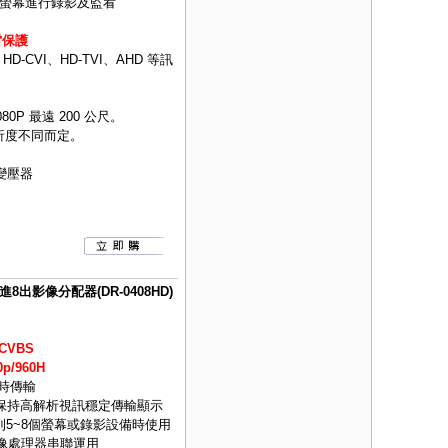
4 台螢幕進行錄影及監看
雷保護
CVI、HD-TVI、AHD 等訊
080P 最遠 200 公尺。
依解析度不同而定。
A變壓器
S 4進8出影像分配器(DR-0408HD)
CVBS
p/960H
即時傳輸
可保持高解析視訊穩定傳輸顯示
5~8個螢幕或錄影設備時使用
影像處理器串聯運用