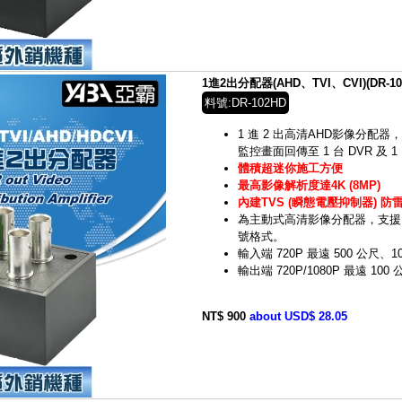
1進2出分配器(AHD、TVI、CVI)(DR-10
料號:DR-102HD
1 進 2 出高清AHD影像分配器，
監控畫面回傳至 1 台 DVR 及
體積超迷你施工方便
最高影像解析度達4K (8MP)
內建TVS (瞬態電壓抑制器) 防
為主動式高清影像分配器，支援 HD-
號格式。
輸入端 720P 最遠 500 公尺、1
輸出端 720P/1080P 最遠 100
NT$ 900
about USD$ 28.05