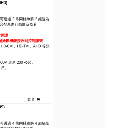
HD)
可透過 2 條同軸線將 2 組遠端
 1 台螢幕進行錄影及監看
雷保護
遠端攝影機能接收到控制訊號
CVI、HD-TVI、AHD 等訊
080P 最遠 200 公尺。
 公尺。
S)
可透過 4 條同軸線將 4 組攝影