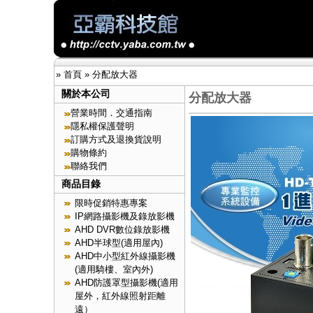
»
首頁
»
分配放大器
關於本公司
分配放大器
營業時間．交通指南
隱私權保護聲明
訂購方式及退換貨說明
購物條約
聯絡我們
商品目錄
限時促銷特惠專案
IP網路攝影機及錄放影機
AHD DVR數位錄放影機
AHD半球型(適用屋內)
AHD中小型紅外線攝影機
(適用騎樓、室內外)
AHD防護罩型攝影機(適用
屋外，紅外線照射距離
遠）