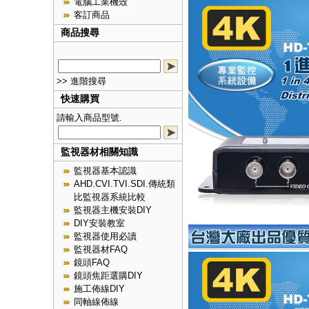
電腦工業機殼
客訂商品
商品搜尋
>> 進階搜尋
快速購買
請輸入商品型號.
監視器材相關知識
監視器基本認識
AHD.CVI.TVI.SDI.傳統類
比監視器系統比較
監視器主機安裝DIY
DIY安裝教室
監視器使用必讀
監視器材FAQ
鏡頭FAQ
鏡頭焦距選購DIY
施工佈線DIY
同軸線佈線