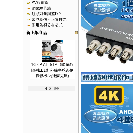
AV線佈線
網路線佈線
鏡頭對焦調整DIY
常見影像不正常排除
常用監視器材公式
新上架商品
1080P AHD/TVI 6顆單晶
陣列LED紅外線半球監視
攝影機(內建麥克風)
NT$ 899