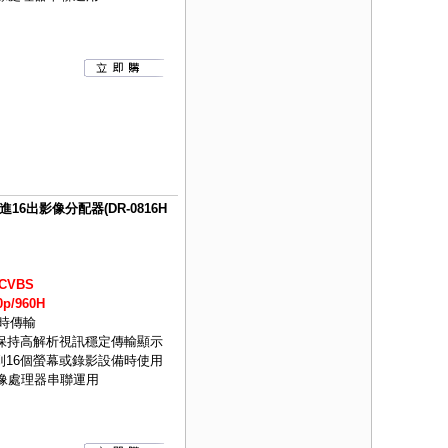
S 8進16出影像分配器(DR-0816H
CVBS
p/960H
即時傳輸
可保持高解析視訊穩定傳輸顯示
到16個螢幕或錄影設備時使用
影像處理器串聯運用