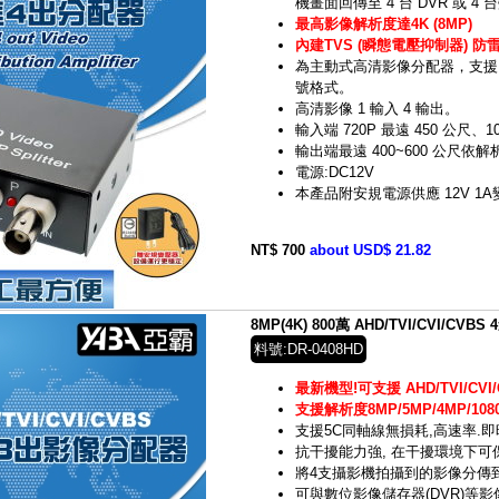
機畫面回傳至 4 台 DVR 或 
最高影像解析度達4K (8MP)
內建TVS (瞬態電壓抑制器) 防
為主動式高清影像分配器，支援 HD-
號格式。
高清影像 1 輸入 4 輸出。
輸入端 720P 最遠 450 公尺、1
輸出端最遠 400~600 公尺
電源:DC12V
本產品附安規電源供應 12V 1
NT$ 700
about USD$ 21.82
8MP(4K) 800萬 AHD/TVI/CVI/CVB
料號:DR-0408HD
最新機型!可支援 AHD/TVI/CVI/
支援解析度8MP/5MP/4MP/1080
支援5C同軸線無損耗,高速率.
抗干擾能力強, 在干擾環境下
將4支攝影機拍攝到的影像分傳到
可與數位影像儲存器(DVR)等