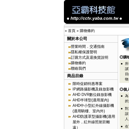
»
首頁
»
購物條約
關於本公司
營業時間．交通指南
隱私權保護聲明
◎購
訂購方式及退換貨說明
購物條約
●
所
聯絡我們
讀
目
商品目錄
物
限時促銷特惠專案
IP網路攝影機及錄放影機
◎個
AHD DVR數位錄放影機
●
為
AHD半球型(適用屋內)
的
AHD中小型紅外線攝影機
●
對
(適用騎樓、室內外)
該
AHD防護罩型攝影機(適用
人
屋外，紅外線照射距離
●
在
遠）