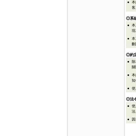
●
本
客
◎系
●
本
現
●
本
刪
◎約
●
除
關
●
本
知
●
使
◎法
●
使
法
●
因