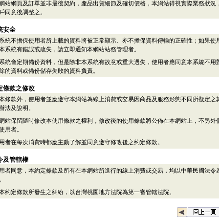
網站網頁及訂單並非最後契約，產品出貨細節及確切價格，本網站得視實際業務狀況
戶同意後調整之。
統安全
系統不擔保使用者所上載的資料將被正常顯示、亦不擔保資料傳輸的正確性；如果使
本系統有錯誤或疏失，請立即通知本網站站務管理者。
系統會定期備份資料，但是除非本系統有故意或重大過失，使用者應同意本系統不用
除的資料或備份儲存失敗的資料負責。
定條款之修改
本條款外，使用者並應遵守本網站為線上消費或交易因商品及服務形態不同所擬定之
辦法及說明。
網站保留隨時修改本使用條款之權利，修改後的使用條款將公佈在本網站上，不另外
使用者。
用者在每次消費時都應主動了解並同意遵守修改後之約定條款。
令及管轄權
用者同意，本約定條款及所有在本網站所進行的線上消費或交易，均以中華民國法令
。
本約定條款所發生之糾紛，以台灣桃園地方法院為第一審管轄法院。