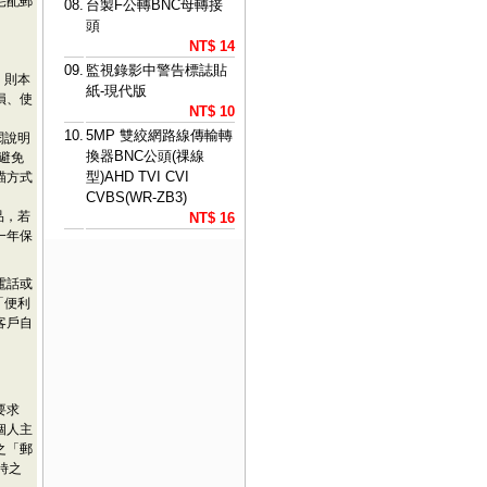
宅配郵
08.
台製F公轉BNC母轉接
頭
NT$ 14
09.
監視錄影中警告標誌貼
，則本
紙-現代版
損、使
NT$ 10
10.
5MP 雙絞網路線傳輸轉
閱說明
換器BNC公頭(祼線
避免
型)AHD TVI CVI
瞄方式
CVBS(WR-ZB3)
品，若
NT$ 16
一年保
電話或
「便利
客戶自
要求
個人主
之「郵
時之