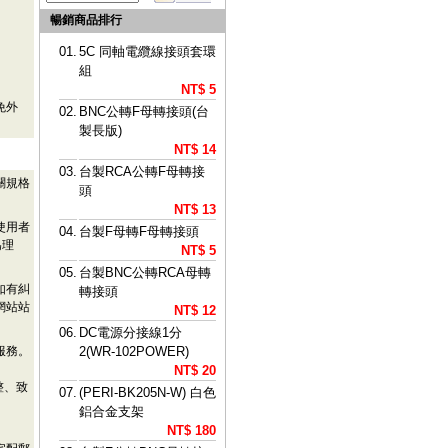
暢銷商品排行
01.
5C 同軸電纜線接頭套環
組
NT$ 5
免外
02.
BNC公轉F母轉接頭(台
製長版)
NT$ 14
03.
台製RCA公轉F母轉接
關規格
頭
NT$ 13
使用者
04.
台製F母轉F母轉接頭
為理
NT$ 5
05.
台製BNC公轉RCA母轉
如有糾
轉接頭
網站站
NT$ 12
06.
DC電源分接線1分
服務。
2(WR-102POWER)
NT$ 20
整、致
07.
(PERI-BK205N-W) 白色
鋁合金支架
NT$ 180