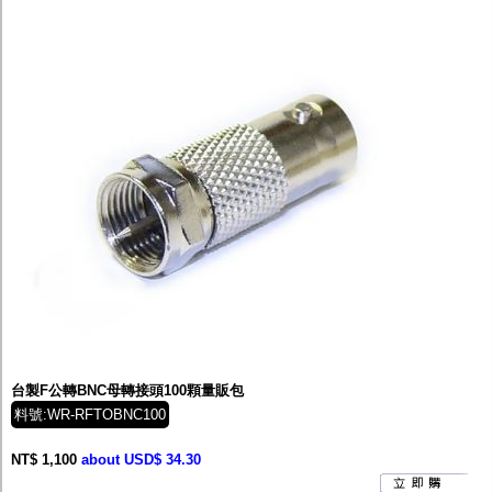
台製F公轉BNC母轉接頭100顆量販包
料號:WR-RFTOBNC100
NT$ 1,100
about USD$ 34.30