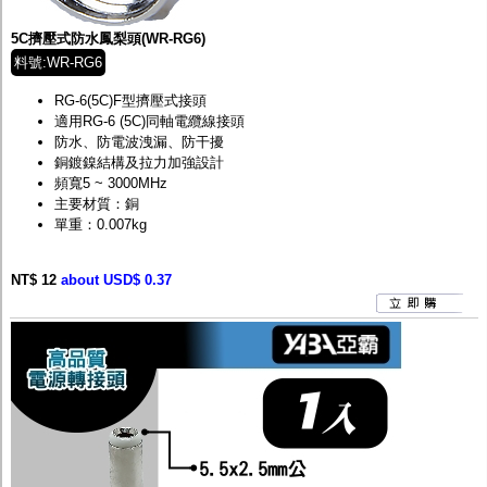
監聽器.麥克風
網路設備
5C擠壓式防水鳳梨頭(WR-RG6)
視訊轉換設備
料號:WR-RG6
雙絞線傳輸器
雜訊改善器
RG-6(5C)F型擠壓式接頭
分配放大器
適用RG-6 (5C)同軸電纜線接頭
網路線用水晶頭
防水、防電波洩漏、防干擾
網路線
銅鍍鎳結構及拉力加強設計
懶人線.同軸線.花線
頻寬5 ~ 3000MHz
線頭.插座.延長線.HDMI線
主要材質：銅
集線盒.防水盒.配線盒
單重：0.007kg
變壓器.避雷器
轉接頭
偽裝嚇阻假監視器. 警示防盜貼紙
NT$ 12
about USD$ 0.37
行車紀錄器.車用插座配件
電腦工業機殼
客訂商品