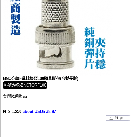
BNC公轉F母輚接頭100顆量販包(台製長版)
料號:WR-BNCTORF100
台灣廠商出品
NT$ 1,250
about USD$ 38.97