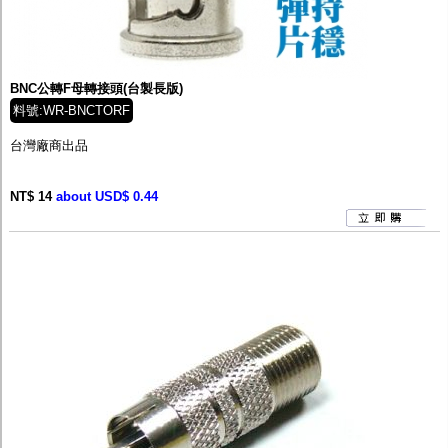
BNC公轉F母轉接頭(台製長版)
料號:WR-BNCTORF
台灣廠商出品
NT$ 14
about USD$ 0.44