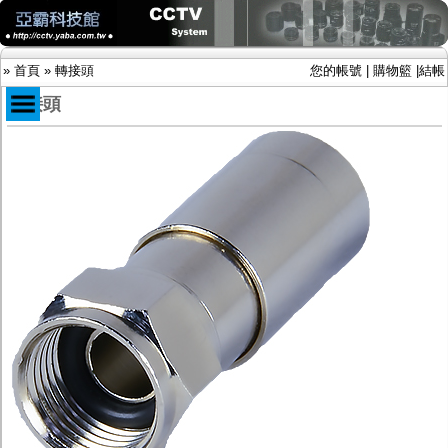
»
首頁
»
轉接頭
您的帳號
|
購物籃
|
結帳
轉接頭
商品目錄
限時促銷特惠專案
IP網路攝影機及錄放影機
AHD DVR數位錄放影機
AHD半球型(適用屋內)
AHD中小型紅外線攝影機(適用騎樓、室內外)
AHD防護罩型攝影機(適用屋外，紅外線照射
距離遠）
AHD特殊功能型攝影機
旋轉型攝影機.旋轉台
傳統高解析攝影機
鏡頭
投光設備
防護罩及支架
多路攝影機單軸傳輸