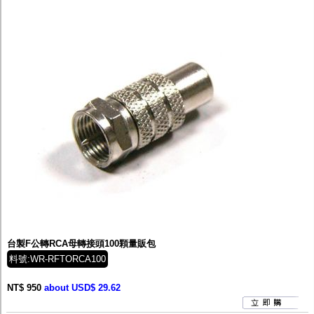
台製F公轉RCA母轉接頭100顆量販包
料號:WR-RFTORCA100
NT$ 950
about USD$ 29.62