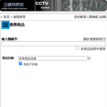
»
首頁
»
進階搜尋
您的帳號
|
購物籃
|
結帳
進階搜尋商品
商品目錄
輸入關鍵字:
關於進階搜尋[?]
限時促銷特惠專案
在商品說明中搜尋
IP網路攝影機及錄放影機
AHD DVR數位錄放影機
商品目錄:
AHD半球型(適用屋內)
AHD中小型紅外線攝影機(適用騎樓、室內外)
包括子目錄
AHD防護罩型攝影機(適用屋外，紅外線照射
距離遠）
AHD特殊功能型攝影機
旋轉型攝影機.旋轉台
傳統高解析攝影機
鏡頭
投光設備
防護罩及支架
多路攝影機單軸傳輸